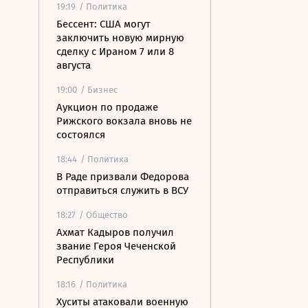
19:19
/ Политика
Бессент: США могут
заключить новую мирную
сделку с Ираном 7 или 8
августа
19:00
/ Бизнес
Аукцион по продаже
Рижского вокзала вновь не
состоялся
18:44
/ Политика
В Раде призвали Федорова
отправиться служить в ВСУ
18:27
/ Общество
Ахмат Кадыров получил
звание Героя Чеченской
Республики
18:16
/ Политика
Хуситы атаковали военную