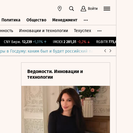
Войти
Политика
Общество
Менеджмент
нность
Инновации и технологии
Техуспех
ть
Политика
Общество
Менеджмент
NY Бирж.
12,239
+1,31%
↑
IMOEX
2 281,31
-0,2%
↓
RGBITR
775,48
-0,03%
↓
ры в Госдуму: каким был и будет российский парламент
Война н
Ведомости. Инновации и
технологии