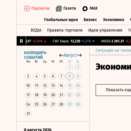
Подписка
Газета
MAX
Глобальные идеи
Бизнес
Экономика
ВЕДЫ
Правила торговли
Идеи управления
Г
Глобальные идеи
Бизнес
Экономик
↓
RGBI
115,17
-0,06%
↓
CNY Бирж.
12,239
+1,31%
↑
IMOEX
2 281,31
-0,2%
Ситуация на топл
КАЛЕНДАРЬ
Август
СОБЫТИЙ
Пн
Вт
Ср
Чт
Пт
Сб
Вс
Эконом
1
2
3
4
5
6
7
8
9
10
11
12
13
14
15
16
Показать ещ
17
18
19
20
21
22
23
24
25
26
27
28
29
30
31
8 августа 2026