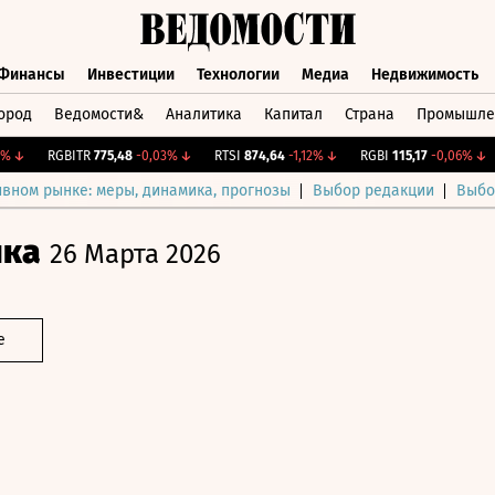
Финансы
Инвестиции
Технологии
Медиа
Недвижимость
ород
Ведомости&
Аналитика
Капитал
Страна
Промышле
а
Финансы
Инвестиции
Технологии
Медиа
Недвижимос
↓
RGBITR
775,48
-0,03%
↓
RTSI
874,64
-1,12%
↓
RGBI
115,17
-0,06%
↓
C
ивном рынке: меры, динамика, прогнозы
Выбор редакции
Выбо
ика
26 Марта 2026
е