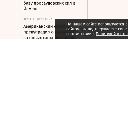
базу просаудовских сил в
Йемене
18:11
/ Политика
На нашем сайте используются c
Американский сенатор
сайтом, вы подтверждаете свое
предупредил о рисках из-
соответствии с
Политикой в отн
за новых санкций против
России
17:47
/ Политика
Зеленский впервые
прилетел в Белград с
официальным визитом
17:23
/ Политика
Сенат США проголосовал
за ужесточение санкций
против РФ и Ирана
17:15
/ Стиль жизни
Хорватия отказала
лидерам сборной России в