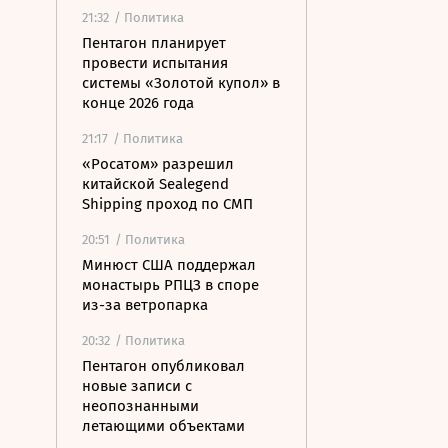
21:32
/ Политика
Пентагон планирует
провести испытания
системы «Золотой купол» в
конце 2026 года
21:17
/ Политика
«Росатом» разрешил
китайской Sealegend
Shipping проход по СМП
20:51
/ Политика
Минюст США поддержал
монастырь РПЦЗ в споре
из-за ветропарка
20:32
/ Политика
Пентагон опубликовал
новые записи с
неопознанными
летающими объектами