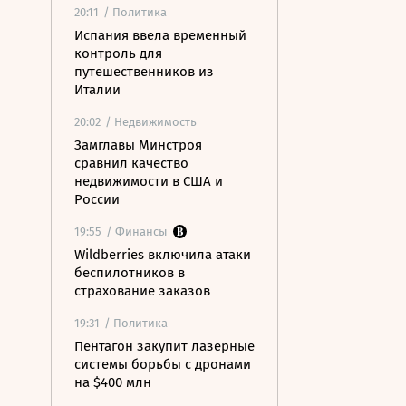
20:11
/ Политика
Испания ввела временный
контроль для
путешественников из
Италии
20:02
/ Недвижимость
Замглавы Минстроя
сравнил качество
недвижимости в США и
России
19:55
/ Финансы
Wildberries включила атаки
беспилотников в
страхование заказов
19:31
/ Политика
Пентагон закупит лазерные
системы борьбы с дронами
на $400 млн