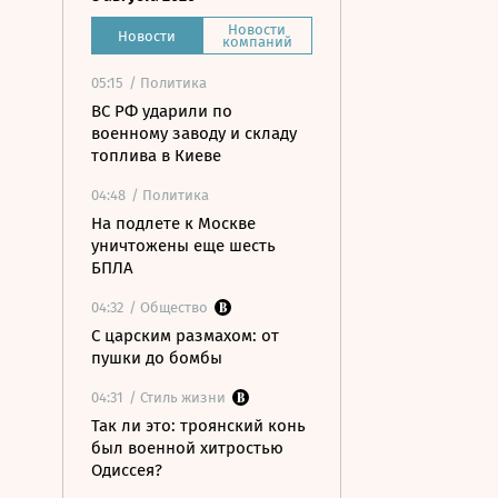
Новости
Новости
компаний
05:15
/ Политика
ВС РФ ударили по
военному заводу и складу
топлива в Киеве
04:48
/ Политика
На подлете к Москве
уничтожены еще шесть
БПЛА
04:32
/ Общество
С царским размахом: от
пушки до бомбы
04:31
/ Стиль жизни
Так ли это: троянский конь
был военной хитростью
Одиссея?