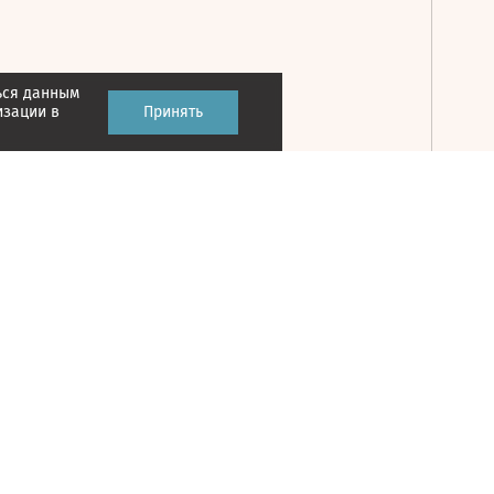
ься данным
Принять
изации в