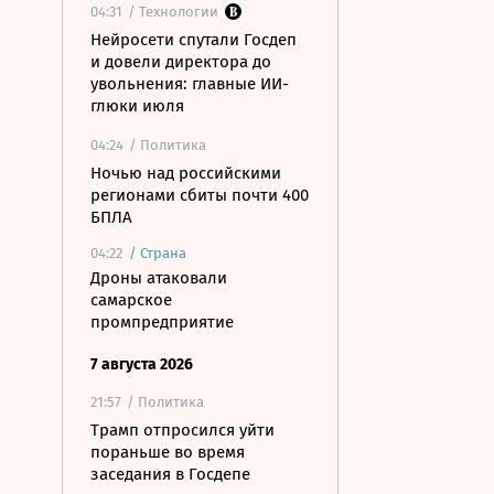
04:31
/ Технологии
Нейросети спутали Госдеп
и довели директора до
увольнения: главные ИИ-
глюки июля
04:24
/ Политика
Ночью над российскими
регионами сбиты почти 400
БПЛА
04:22
/
Страна
Дроны атаковали
самарское
промпредприятие
7 августа 2026
21:57
/ Политика
Трамп отпросился уйти
пораньше во время
заседания в Госдепе