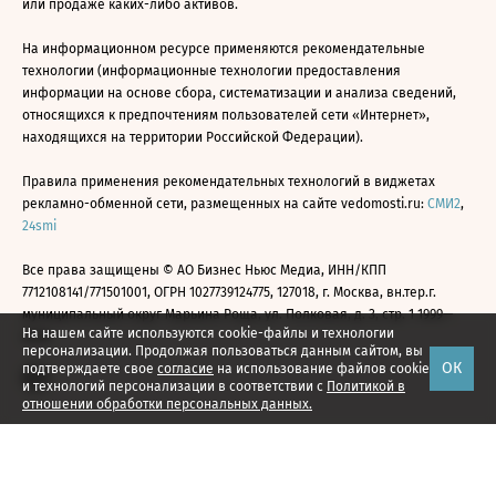
или продаже каких-либо активов.
На информационном ресурсе применяются рекомендательные
технологии (информационные технологии предоставления
информации на основе сбора, систематизации и анализа сведений,
относящихся к предпочтениям пользователей сети «Интернет»,
находящихся на территории Российской Федерации).
Правила применения рекомендательных технологий в виджетах
рекламно-обменной сети, размещенных на сайте vedomosti.ru:
СМИ2
,
24smi
Все права защищены © АО Бизнес Ньюс Медиа, ИНН/КПП
7712108141/771501001, ОГРН 1027739124775, 127018, г. Москва, вн.тер.г.
муниципальный округ Марьина Роща, ул. Полковая, д. 3, стр. 1 1999—
На нашем сайте используются cookie-файлы и технологии
2026
персонализации. Продолжая пользоваться данным сайтом, вы
ОК
подтверждаете свое
согласие
на использование файлов cookie
и технологий персонализации в соответствии с
Политикой в
отношении обработки персональных данных.