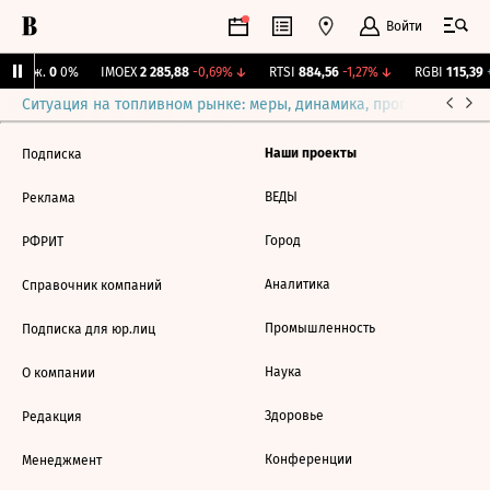
Войти
 Бирж.
0
0%
IMOEX
2 285,88
-0,69%
↓
RTSI
884,56
-1,27%
↓
RGBI
115,39
+
Ситуация на топливном рынке: меры, динамика, прогнозы
Выб
Наши проекты
Подписка
ВЕДЫ
Реклама
Город
РФРИТ
Аналитика
Справочник компаний
Промышленность
Подписка для юр.лиц
Наука
О компании
Здоровье
Редакция
Конференции
Менеджмент