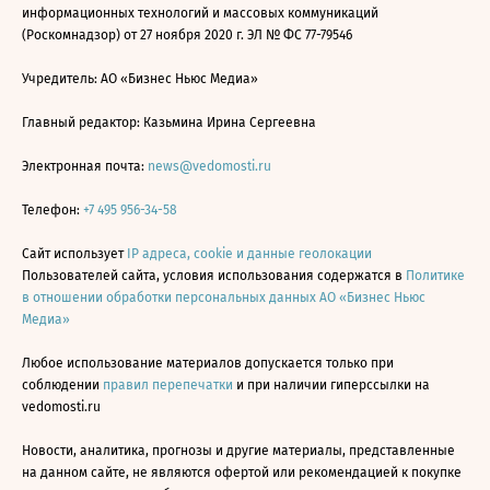
информационных технологий и массовых коммуникаций
(Роскомнадзор) от 27 ноября 2020 г. ЭЛ № ФС 77-79546
Учредитель: АО «Бизнес Ньюс Медиа»
Главный редактор: Казьмина Ирина Сергеевна
Электронная почта:
news@vedomosti.ru
Телефон:
+7 495 956-34-58
Сайт использует
IP адреса, cookie и данные геолокации
Пользователей сайта, условия использования содержатся в
Политике
в отношении обработки персональных данных АО «Бизнес Ньюс
Медиа»
Любое использование материалов допускается только при
соблюдении
правил перепечатки
и при наличии гиперссылки на
vedomosti.ru
Новости, аналитика, прогнозы и другие материалы, представленные
на данном сайте, не являются офертой или рекомендацией к покупке