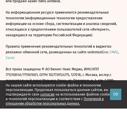
или продаже каких-либо активов.
На информационном ресурсе применяются рекомендательные
технологии (информационные технологии предоставления
информации на основе сбора, систематизации и анализа сведений,
относящихся к предпочтениям пользователей сети «Интернет»,
находящихся на территории Российской Федерации).
Правила применения рекомендательных технологий в виджетах
рекламно-обменной сети, размещенных на сайте vedomosti.ru:
СМИ2
,
24smi
Все права защищены © АО Бизнес Ньюс Медиа, ИНН/КПП
7712108141/771501001, ОГРН 1027739124775, 127018, г. Москва, вн.тер.г.
муниципальный округ Марьина Роща, ул. Полковая, д. 3, стр. 1 1999—
На нашем сайте используются cookie-файлы и технологии
2026
персонализации. Продолжая пользоваться данным сайтом, вы
ОК
подтверждаете свое
согласие
на использование файлов cookie
и технологий персонализации в соответствии с
Политикой в
отношении обработки персональных данных.