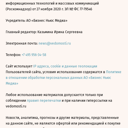
информационных технологий и массовых коммуникаций
(Роскомнадзор) от 27 ноября 2020 г. ЭЛ № ФС 77-79546
Учредитель: АО «Бизнес Ньюс Медиа»
Главный редактор: Казьмина Ирина Сергеевна
Электронная почта:
news@vedomosti.ru
Телефон:
+7 495 956-34-58
Сайт использует
IP адреса, cookie и данные геолокации
Пользователей сайта, условия использования содержатся в
Политике
в отношении обработки персональных данных АО «Бизнес Ньюс
Медиа»
Любое использование материалов допускается только при
соблюдении
правил перепечатки
и при наличии гиперссылки на
vedomosti.ru
Новости, аналитика, прогнозы и другие материалы, представленные
на данном сайте, не являются офертой или рекомендацией к покупке