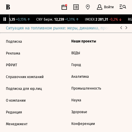
Войти
BI
115,35
+0,15%
↑
CNY Бирж.
12,239
+1,31%
↑
IMOEX
2 281,31
-0,2%
↓
RG
Ситуация на топливном рынке: меры, динамика, прогнозы
Выб
Наши проекты
Подписка
ВЕДЫ
Реклама
Город
РФРИТ
Аналитика
Справочник компаний
Промышленность
Подписка для юр.лиц
Наука
О компании
Здоровье
Редакция
Конференции
Менеджмент