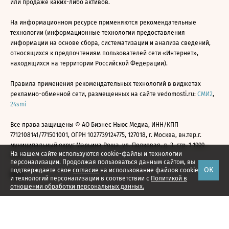
или продаже каких-либо активов.
На информационном ресурсе применяются рекомендательные
технологии (информационные технологии предоставления
информации на основе сбора, систематизации и анализа сведений,
относящихся к предпочтениям пользователей сети «Интернет»,
находящихся на территории Российской Федерации).
Правила применения рекомендательных технологий в виджетах
рекламно-обменной сети, размещенных на сайте vedomosti.ru:
СМИ2
,
24smi
Все права защищены © АО Бизнес Ньюс Медиа, ИНН/КПП
7712108141/771501001, ОГРН 1027739124775, 127018, г. Москва, вн.тер.г.
муниципальный округ Марьина Роща, ул. Полковая, д. 3, стр. 1 1999—
На нашем сайте используются cookie-файлы и технологии
2026
персонализации. Продолжая пользоваться данным сайтом, вы
ОК
подтверждаете свое
согласие
на использование файлов cookie
и технологий персонализации в соответствии с
Политикой в
отношении обработки персональных данных.