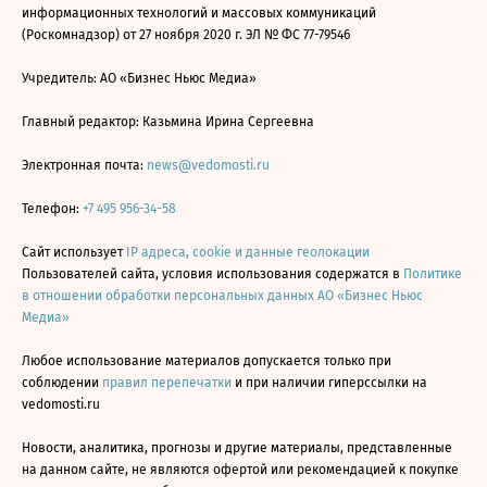
информационных технологий и массовых коммуникаций
(Роскомнадзор) от 27 ноября 2020 г. ЭЛ № ФС 77-79546
Учредитель: АО «Бизнес Ньюс Медиа»
Главный редактор: Казьмина Ирина Сергеевна
Электронная почта:
news@vedomosti.ru
Телефон:
+7 495 956-34-58
Сайт использует
IP адреса, cookie и данные геолокации
Пользователей сайта, условия использования содержатся в
Политике
в отношении обработки персональных данных АО «Бизнес Ньюс
Медиа»
Любое использование материалов допускается только при
соблюдении
правил перепечатки
и при наличии гиперссылки на
vedomosti.ru
Новости, аналитика, прогнозы и другие материалы, представленные
на данном сайте, не являются офертой или рекомендацией к покупке