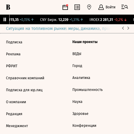
Войти
RGBI
115,35
+0,15%
↑
CNY Бирж.
12,239
+1,31%
↑
IMOEX
2 281,31
-0,2%
↓
R
Ситуация на топливном рынке: меры, динамика, прогнозы
Выб
Наши проекты
Подписка
ВЕДЫ
Реклама
Город
РФРИТ
Аналитика
Справочник компаний
Промышленность
Подписка для юр.лиц
Наука
О компании
Здоровье
Редакция
Конференции
Менеджмент