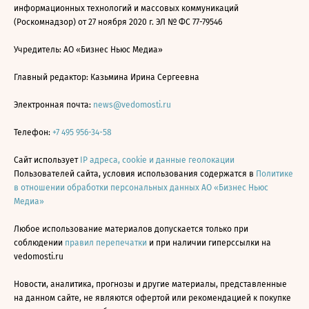
информационных технологий и массовых коммуникаций
(Роскомнадзор) от 27 ноября 2020 г. ЭЛ № ФС 77-79546
Учредитель: АО «Бизнес Ньюс Медиа»
Главный редактор: Казьмина Ирина Сергеевна
Электронная почта:
news@vedomosti.ru
Телефон:
+7 495 956-34-58
Сайт использует
IP адреса, cookie и данные геолокации
Пользователей сайта, условия использования содержатся в
Политике
в отношении обработки персональных данных АО «Бизнес Ньюс
Медиа»
Любое использование материалов допускается только при
соблюдении
правил перепечатки
и при наличии гиперссылки на
vedomosti.ru
Новости, аналитика, прогнозы и другие материалы, представленные
на данном сайте, не являются офертой или рекомендацией к покупке