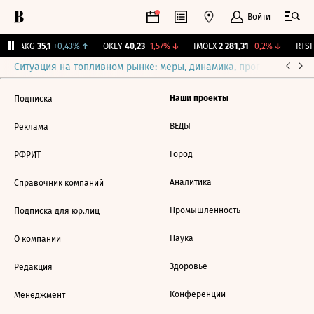
Войти
YAKG
35,1
+0,43%
↑
OKEY
40,23
-1,57%
↓
IMOEX
2 281,31
-0,2%
↓
RTSI
Ситуация на топливном рынке: меры, динамика, прогнозы
Выб
Наши проекты
Подписка
ВЕДЫ
Реклама
Город
РФРИТ
Аналитика
Справочник компаний
Промышленность
Подписка для юр.лиц
Наука
О компании
Здоровье
Редакция
Конференции
Менеджмент