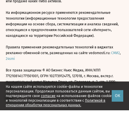
или продаже каких-либо активов.
На информационном ресурсе применяются рекомендательные
технологии (информационные технологии предоставления
информации на основе сбора, систематизации и анализа сведений,
относящихся к предпочтениям пользователей сети «Интернет»,
находящихся на территории Российской Федерации).
Правила применения рекомендательных технологий в виджетах
рекламно-обменной сети, размещенных на сайте vedomosti.ru:
СМИ2
,
24smi
Все права защищены © АО Бизнес Ньюс Медиа, ИНН/КПП
7712108141/771501001, ОГРН 1027739124775, 127018, г. Москва, вн.тер.г.
муниципальный округ Марьина Роща, ул. Полковая, д. 3, стр. 1 1999—
На нашем сайте используются cookie-файлы и технологии
2026
персонализации. Продолжая пользоваться данным сайтом, вы
ОК
подтверждаете свое
согласие
на использование файлов cookie
и технологий персонализации в соответствии с
Политикой в
отношении обработки персональных данных.