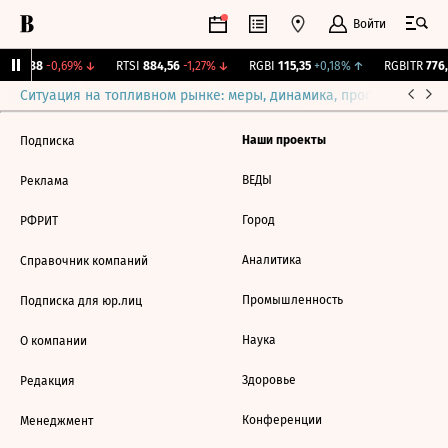
Войти
 285,88
-0,69%
↓
RTSI
884,56
-1,27%
↓
RGBI
115,35
+0,18%
↑
RGBITR
776,
Ситуация на топливном рынке: меры, динамика, прогнозы
Выб
Наши проекты
Подписка
ВЕДЫ
Реклама
Город
РФРИТ
Аналитика
Справочник компаний
Промышленность
Подписка для юр.лиц
Наука
О компании
Здоровье
Редакция
Конференции
Менеджмент