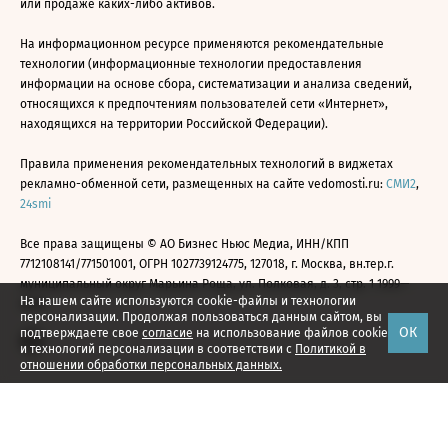
или продаже каких-либо активов.
На информационном ресурсе применяются рекомендательные
технологии (информационные технологии предоставления
информации на основе сбора, систематизации и анализа сведений,
относящихся к предпочтениям пользователей сети «Интернет»,
находящихся на территории Российской Федерации).
Правила применения рекомендательных технологий в виджетах
рекламно-обменной сети, размещенных на сайте vedomosti.ru:
СМИ2
,
24smi
Все права защищены © АО Бизнес Ньюс Медиа, ИНН/КПП
7712108141/771501001, ОГРН 1027739124775, 127018, г. Москва, вн.тер.г.
муниципальный округ Марьина Роща, ул. Полковая, д. 3, стр. 1 1999—
На нашем сайте используются cookie-файлы и технологии
2026
персонализации. Продолжая пользоваться данным сайтом, вы
ОК
подтверждаете свое
согласие
на использование файлов cookie
и технологий персонализации в соответствии с
Политикой в
отношении обработки персональных данных.