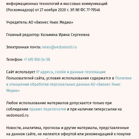
информационных технологий и массовых коммуникаций
(Роскомнадзор) от 27 ноября 2020 г. ЭЛ № ФС 77-79546
Учредитель: АО «Бизнес Ньюс Медиа»
Главный редактор: Казьмина Ирина Сергеевна
Электронная почта:
news@vedomosti.ru
Телефон:
+7 495 956-34-58
Сайт использует
IP адреса, cookie и данные геолокации
Пользователей сайта, условия использования содержатся в
Политике
в отношении обработки персональных данных АО «Бизнес Ньюс
Медиа»
Любое использование материалов допускается только при
соблюдении
правил перепечатки
и при наличии гиперссылки на
vedomosti.ru
Новости, аналитика, прогнозы и другие материалы, представленные
на данном сайте, не являются офертой или рекомендацией к покупке