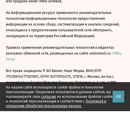
или продаже каких-либо активов.
На информационном ресурсе применяются рекомендательные
технологии (информационные технологии предоставления
информации на основе сбора, систематизации и анализа сведений,
относящихся к предпочтениям пользователей сети «Интернет»,
находящихся на территории Российской Федерации).
Правила применения рекомендательных технологий в виджетах
рекламно-обменной сети, размещенных на сайте vedomosti.ru:
СМИ2
,
24smi
Все права защищены © АО Бизнес Ньюс Медиа, ИНН/КПП
7712108141/771501001, ОГРН 1027739124775, 127018, г. Москва, вн.тер.г.
муниципальный округ Марьина Роща, ул. Полковая, д. 3, стр. 1 1999—
На нашем сайте используются cookie-файлы и технологии
2026
персонализации. Продолжая пользоваться данным сайтом, вы
ОК
подтверждаете свое
согласие
на использование файлов cookie
и технологий персонализации в соответствии с
Политикой в
отношении обработки персональных данных.