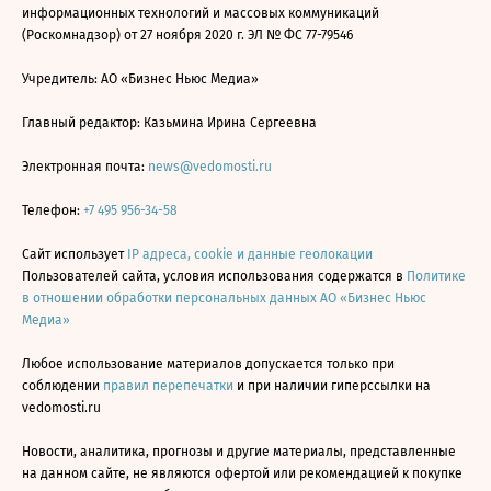
информационных технологий и массовых коммуникаций
(Роскомнадзор) от 27 ноября 2020 г. ЭЛ № ФС 77-79546
Учредитель: АО «Бизнес Ньюс Медиа»
Главный редактор: Казьмина Ирина Сергеевна
Электронная почта:
news@vedomosti.ru
Телефон:
+7 495 956-34-58
Сайт использует
IP адреса, cookie и данные геолокации
Пользователей сайта, условия использования содержатся в
Политике
в отношении обработки персональных данных АО «Бизнес Ньюс
Медиа»
Любое использование материалов допускается только при
соблюдении
правил перепечатки
и при наличии гиперссылки на
vedomosti.ru
Новости, аналитика, прогнозы и другие материалы, представленные
на данном сайте, не являются офертой или рекомендацией к покупке