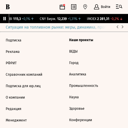
Войти
RGBI
115,3
+0,1%
↑
CNY Бирж.
12,239
+1,31%
↑
IMOEX
2 281,31
-0,2%
↓
Ситуация на топливном рынке: меры, динамика, прогнозы
Выб
Наши проекты
Подписка
ВЕДЫ
Реклама
Город
РФРИТ
Аналитика
Справочник компаний
Промышленность
Подписка для юр.лиц
Наука
О компании
Здоровье
Редакция
Конференции
Менеджмент