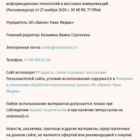
информационных технологий и массовых коммуникаций
(Роскомнадзор) от 27 ноября 2020 г. ЭЛ № ФС 77-79546
Учредитель: АО «Бизнес Ньюс Медиа»
Главный редактор: Казьмина Ирина Сергеевна
Электронная почта:
news@vedomosti.ru
Телефон:
+7 495 956-34-58
Сайт использует
IP адреса, cookie и данные геолокации
Пользователей сайта, условия использования содержатся в
Политике
в отношении обработки персональных данных АО «Бизнес Ньюс
Медиа»
Любое использование материалов допускается только при
соблюдении
правил перепечатки
и при наличии гиперссылки на
vedomosti.ru
Новости, аналитика, прогнозы и другие материалы, представленные
на данном сайте, не являются офертой или рекомендацией к покупке