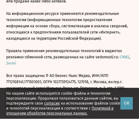
или продаже каких-либо активов.
На информационном ресурсе применяются рекомендательные
технологии (информационные технологии предоставления
информации на основе сбора, систематизации и анализа сведений,
относящихся к предпочтениям пользователей сети «Интернет»,
находящихся на территории Российской Федерации).
Правила применения рекомендательных технологий в виджетах
рекламно-обменной сети, размещенных на сайте vedomosti.ru:
СМИ2
,
24smi
Все права защищены © АО Бизнес Ньюс Медиа, ИНН/КПП
7712108141/771501001, ОГРН 1027739124775, 127018, г. Москва, вн.тер.г.
муниципальный округ Марьина Роща, ул. Полковая, д. 3, стр. 1 1999—
На нашем сайте используются cookie-файлы и технологии
2026
персонализации. Продолжая пользоваться данным сайтом, вы
ОК
подтверждаете свое
согласие
на использование файлов cookie
и технологий персонализации в соответствии с
Политикой в
отношении обработки персональных данных.