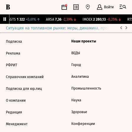
Войти
MGTS
1 322
+0,61%
↑
ARSA
7,36
-2,39%
↓
IMOEX
2 280,13
-0,25%
↓
RTS
Ситуация на топливном рынке: меры, динамика, прогнозы
Выб
Наши проекты
Подписка
ВЕДЫ
Реклама
Город
РФРИТ
Аналитика
Справочник компаний
Промышленность
Подписка для юр.лиц
Наука
О компании
Здоровье
Редакция
Конференции
Менеджмент