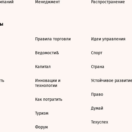
мпаний
Менеджмент
Распространение
ты
Правила торговли
Идеи управления
Ведомости&
Спорт
Капитал
Страна
ть
Инновации и
Устойчивое развити
технологии
Право
Как потратить
Думай
Туризм
Техуспех
Форум