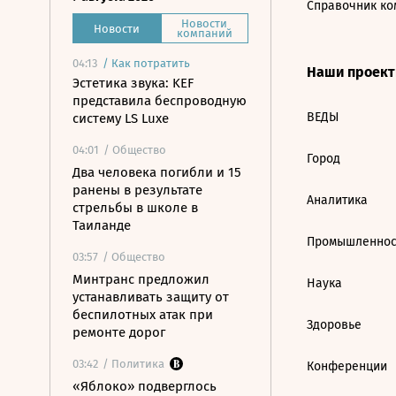
Справочник ко
Новости
Новости
компаний
04:13
/
Как потратить
Наши проек
Эстетика звука: KEF
представила беспроводную
ВЕДЫ
систему LS Luxe
04:01
/ Общество
Город
Два человека погибли и 15
ранены в результате
Аналитика
стрельбы в школе в
Таиланде
Промышленнос
03:57
/ Общество
Минтранс предложил
Наука
устанавливать защиту от
беспилотных атак при
Здоровье
ремонте дорог
03:42
/ Политика
Конференции
«Яблоко» подверглось