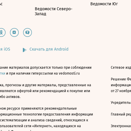
ьс
Ведомости Юг
Ведомости Северо-
Запад
я iOS
Скачать для Android
ание материалов допускается только при соблюдении
Сетевое изд
атки
и при наличии гиперссылки на vedomosti.ru
Решение Фе
ка, прогнозы и другие материалы, представленные на
информацио
 являются офертой или рекомендацией к покупке или
от 27 ноября
ибо активов.
Учредитель
ном ресурсе применяются рекомендательные
ормационные технологии предоставления информации
Главный ре
 систематизации и анализа сведений, относящихся к
ользователей сети «Интернет», находящихся на
Электронна