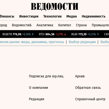
Финансы
Инвестиции
Технологии
Медиа
Недвижимость
ород
Ведомости&
Аналитика
Капитал
Страна
Промышле
а
Финансы
Инвестиции
Технологии
Медиа
Недвижимос
RGBITR
776,96
+0,16%
↑
RTSI
884,56
-1,27%
↓
RGBI
115,39
+0,13%
↑
CNY 
ивном рынке: меры, динамика, прогнозы
Выбор редакции
Выбо
Подписка для юр.лиц
Архив
О компании
Обратная связь
Редакция
Справочный центр