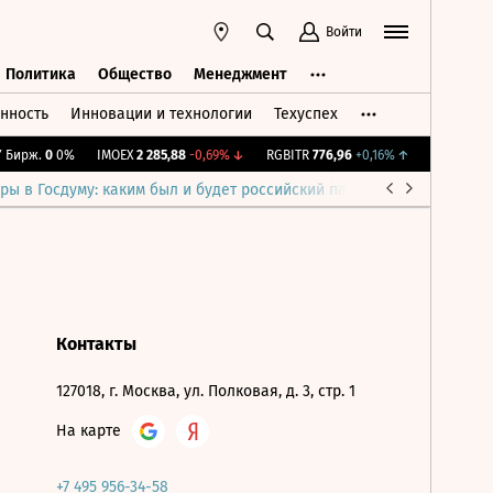
Войти
Политика
Общество
Менеджмент
нность
Инновации и технологии
Техуспех
ть
Политика
Общество
Менеджмент
Бирж.
0
0%
IMOEX
2 285,88
-0,69%
↓
RGBITR
776,96
+0,16%
↑
RTSI
884,56
ры в Госдуму: каким был и будет российский парламент
Война н
Контакты
127018, г. Москва, ул. Полковая, д. 3, стр. 1
На карте
+7 495 956-34-58