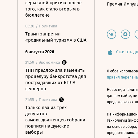
серьезной критике после
Премия Импул
того, как стало вторым в
бюллетене
03:20
/ Политика
Трамп запретил
«родильный туризм» в США
6 августа 2026
Скачать дл
21:59
/ Экономика
ТПП предложила изменить
Любое использов
процедуру банкротства для
правил перепеч
пострадавших от БПЛА
селлеров
Новости, аналити
данном сайте, не
21:55
/ Политика
продаже каких-л
Только два из трех
депутатов-
На информацион
самовыдвиженцев собрали
технологии (инф
подписи на думские
на основе сбора,
выборы
предпочтениям п