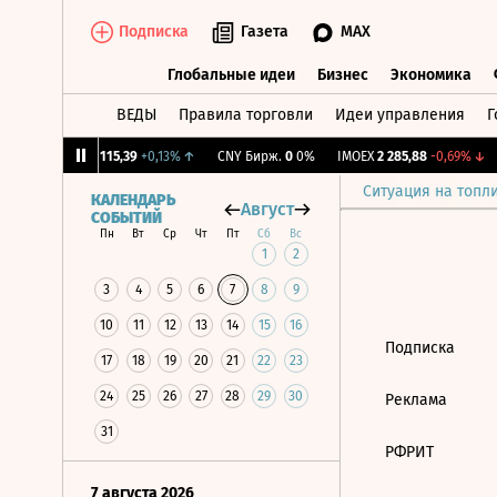
Подписка
Газета
MAX
Глобальные идеи
Бизнес
Экономика
ВЕДЫ
Правила торговли
Идеи управления
Г
Глобальные идеи
Бизнес
Экономик
,27%
↓
RGBI
115,39
+0,13%
↑
CNY Бирж.
0
0%
IMOEX
2 285,88
-0,69%
↓
Ситуация на топл
КАЛЕНДАРЬ
Август
СОБЫТИЙ
Пн
Вт
Ср
Чт
Пт
Сб
Вс
1
2
3
4
5
6
7
8
9
10
11
12
13
14
15
16
Подписка
17
18
19
20
21
22
23
24
25
26
27
28
29
30
Реклама
31
РФРИТ
7 августа 2026