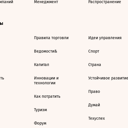
мпаний
Менеджмент
Распространение
ты
Правила торговли
Идеи управления
Ведомости&
Спорт
Капитал
Страна
ть
Инновации и
Устойчивое развити
технологии
Право
Как потратить
Думай
Туризм
Техуспех
Форум