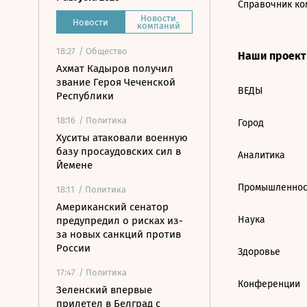
Справочник ко
Новости
Новости
компаний
18:27
/ Общество
Наши проек
Ахмат Кадыров получил
звание Героя Чеченской
ВЕДЫ
Республики
18:16
/ Политика
Город
Хуситы атаковали военную
базу просаудовских сил в
Аналитика
Йемене
Промышленнос
18:11
/ Политика
Американский сенатор
Наука
предупредил о рисках из-
за новых санкций против
России
Здоровье
17:47
/ Политика
Конференции
Зеленский впервые
прилетел в Белград с