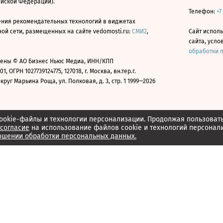
ийской Федерации).
Телефон:
+7
ния рекомендательных технологий в виджетах
й сети, размещенных на сайте vedomosti.ru:
СМИ2
,
Сайт испол
сайта, усл
обработки 
ены © АО Бизнес Ньюс Медиа, ИНН/КПП
01, ОГРН 1027739124775, 127018, г. Москва, вн.тер.г.
уг Марьина Роща, ул. Полковая, д. 3, стр. 1 1999—2026
ookie-файлы и технологии персонализации. Продолжая пользоват
согласие
на использование файлов cookie и технологий персонал
ошении обработки персональных данных.