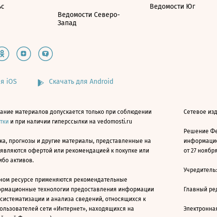
ьс
Ведомости Юг
Ведомости Северо-
Запад
я iOS
Скачать для Android
ание материалов допускается только при соблюдении
Сетевое изд
атки
и при наличии гиперссылки на vedomosti.ru
Решение Фе
ка, прогнозы и другие материалы, представленные на
информацио
 являются офертой или рекомендацией к покупке или
от 27 ноября
ибо активов.
Учредитель
ном ресурсе применяются рекомендательные
ормационные технологии предоставления информации
Главный ре
 систематизации и анализа сведений, относящихся к
ользователей сети «Интернет», находящихся на
Электронна