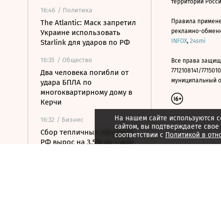
территории Росс
16:46
/ Политика
Правила примене
The Atlantic: Маск запретил
рекламно-обменно
Украине использовать
INFOX
,
24smi
Starlink для ударов по РФ
16:35
/ Общество
Все права защищ
7712108141/7715010
Два человека погибли от
муниципальный окр
удара БПЛА по
многоквартирному дому в
Керчи
На нашем сайте используются c
16:32
/ Бизнес
сайтом, вы подтверждаете свое
Сбор тепличных овощей в
соответствии с
Политикой в отн
РФ вырос на 3,5% до 1 млн
тонн
16:23
/ Политика
Суд США остановил проект
строительства бального
зала в Белом доме
16:11
/ Политика