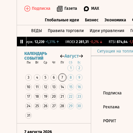
Подписка
Газета
MAX
Глобальные идеи
Бизнес
Экономика
ВЕДЫ
Правила торговли
Идеи управления
Г
Глобальные идеи
Бизнес
Экономик
72%
↓
CNY Бирж.
12,239
+1,31%
↑
IMOEX
2 281,31
-0,2%
↓
RTSI
874,64
-1,1
Ситуация на топл
КАЛЕНДАРЬ
Август
СОБЫТИЙ
Пн
Вт
Ср
Чт
Пт
Сб
Вс
1
2
3
4
5
6
7
8
9
10
11
12
13
14
15
16
Подписка
17
18
19
20
21
22
23
24
25
26
27
28
29
30
Реклама
31
РФРИТ
7 августа 2026