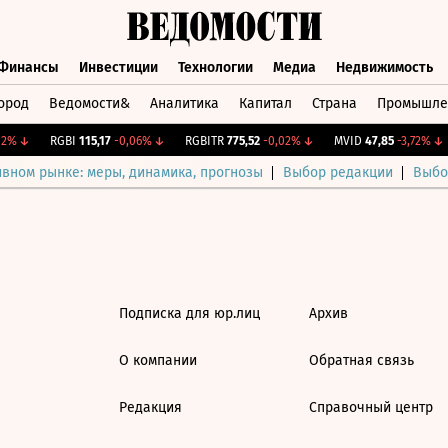
Финансы
Инвестиции
Технологии
Медиа
Недвижимость
ород
Ведомости&
Аналитика
Капитал
Страна
Промышле
а
Финансы
Инвестиции
Технологии
Медиа
Недвижимос
2%
↓
RGBI
115,17
-0,06%
↓
RGBITR
775,52
-0,02%
↓
MVID
47,85
-3,72%
↓
ивном рынке: меры, динамика, прогнозы
Выбор редакции
Выбо
Подписка для юр.лиц
Архив
О компании
Обратная связь
Редакция
Справочный центр