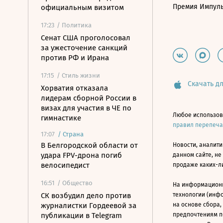
Премия Импул
официальным визитом
17:23
/ Политика
Сенат США проголосовал
за ужесточение санкций
против РФ и Ирана
17:15
/ Стиль жизни
Скачать дл
Хорватия отказала
лидерам сборной России в
визах для участия в ЧЕ по
Любое использов
гимнастике
правил перепеч
17:07
/
Страна
В Белгородской области от
Новости, аналити
удара FPV-дрона погиб
данном сайте, не
велосипедист
продаже каких-л
16:51
/ Общество
На информацион
СК возбудил дело против
технологии (инф
журналистки Гордеевой за
на основе сбора,
публикации в Telegram
предпочтениям п