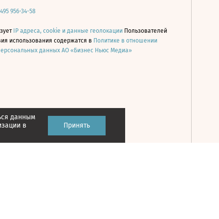
 495 956-34-58
ьзует
IP адреса, cookie и данные геолокации
Пользователей
овия использования содержатся в
Политике в отношении
персональных данных АО «Бизнес Ньюс Медиа»
ься данным
Принять
изации в