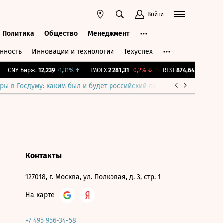
Войти
Политика
Общество
Менеджмент
нность
Инновации и технологии
Техуспех
ть
Политика
Общество
Менеджмент
CNY Бирж.
12,239
+1,31%
↑
IMOEX
2 281,31
-0,2%
↓
RTSI
874,64
-1,12%
↓
ры в Госдуму: каким был и будет российский парламент
Война н
Контакты
127018, г. Москва, ул. Полковая, д. 3, стр. 1
На карте
+7 495 956-34-58