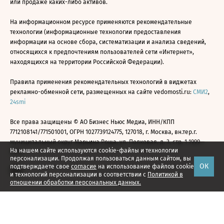
или продаже каких-либо активов.
На информационном ресурсе применяются рекомендательные
технологии (информационные технологии предоставления
информации на основе сбора, систематизации и анализа сведений,
относящихся к предпочтениям пользователей сети «Интернет»,
находящихся на территории Российской Федерации).
Правила применения рекомендательных технологий в виджетах
рекламно-обменной сети, размещенных на сайте vedomosti.ru:
СМИ2
,
24smi
Все права защищены © АО Бизнес Ньюс Медиа, ИНН/КПП
7712108141/771501001, ОГРН 1027739124775, 127018, г. Москва, вн.тер.г.
муниципальный округ Марьина Роща, ул. Полковая, д. 3, стр. 1 1999—
На нашем сайте используются cookie-файлы и технологии
2026
персонализации. Продолжая пользоваться данным сайтом, вы
ОК
подтверждаете свое
согласие
на использование файлов cookie
и технологий персонализации в соответствии с
Политикой в
отношении обработки персональных данных.