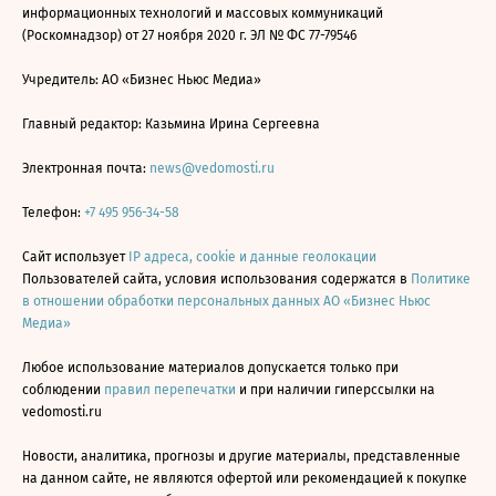
информационных технологий и массовых коммуникаций
(Роскомнадзор) от 27 ноября 2020 г. ЭЛ № ФС 77-79546
Учредитель: АО «Бизнес Ньюс Медиа»
Главный редактор: Казьмина Ирина Сергеевна
Электронная почта:
news@vedomosti.ru
Телефон:
+7 495 956-34-58
Сайт использует
IP адреса, cookie и данные геолокации
Пользователей сайта, условия использования содержатся в
Политике
в отношении обработки персональных данных АО «Бизнес Ньюс
Медиа»
Любое использование материалов допускается только при
соблюдении
правил перепечатки
и при наличии гиперссылки на
vedomosti.ru
Новости, аналитика, прогнозы и другие материалы, представленные
на данном сайте, не являются офертой или рекомендацией к покупке