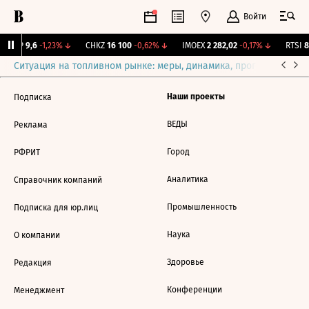
Войти
BISVP
9,6
-1,23%
↓
CHKZ
16 100
-0,62%
↓
IMOEX
2 282,02
-0,17%
↓
RTSI
88
Ситуация на топливном рынке: меры, динамика, прогнозы
Выб
Наши проекты
Подписка
ВЕДЫ
Реклама
Город
РФРИТ
Аналитика
Справочник компаний
Промышленность
Подписка для юр.лиц
Наука
О компании
Здоровье
Редакция
Конференции
Менеджмент