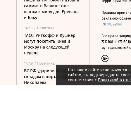
Пашинян и Трамп назвали
территории Росс
саммит в Вашингтоне
шагом к миру для Еревана
Правила примене
и Баку
рекламно-обменно
INFOX
,
24smi
14:53
/ Политика
ТАСС: Уиткофф и Кушнер
Все права защищ
могут посетить Киев и
7712108141/7715010
Москву на следующей
муниципальный окр
неделе
14:49
/ Политика
На нашем сайте используются c
ВС РФ ударили по военным
сайтом, вы подтверждаете свое
складам в портах Одессы и
соответствии с
Политикой в отн
Николаева
14:41
/ Политика
OpenAI приостановила
выпуск модели Astra из-за
киберугроз
14:25
/ Политика
ОАЭ обвинили Иран в