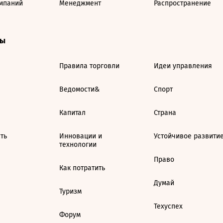
мпаний
Менеджмент
Распространение
ты
Правила торговли
Идеи управления
Ведомости&
Спорт
Капитал
Страна
ть
Инновации и
Устойчивое развити
технологии
Право
Как потратить
Думай
Туризм
Техуспех
Форум