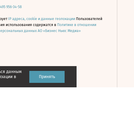
 495 956-34-58
ьзует
IP адреса, cookie и данные геолокации
Пользователей
овия использования содержатся в
Политике в отношении
персональных данных АО «Бизнес Ньюс Медиа»
ься данным
Принять
изации в