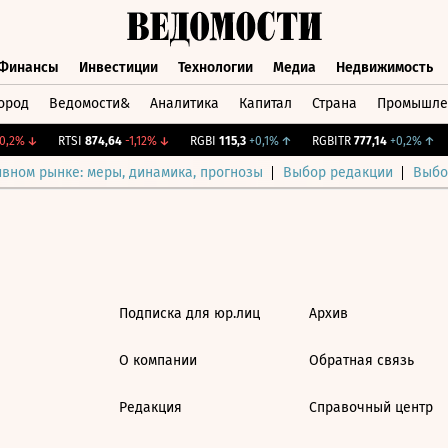
Финансы
Инвестиции
Технологии
Медиа
Недвижимость
ород
Ведомости&
Аналитика
Капитал
Страна
Промышле
а
Финансы
Инвестиции
Технологии
Медиа
Недвижимос
,2%
↓
RTSI
874,64
-1,12%
↓
RGBI
115,3
+0,1%
↑
RGBITR
777,14
+0,2%
↑
ивном рынке: меры, динамика, прогнозы
Выбор редакции
Выбо
Подписка для юр.лиц
Архив
О компании
Обратная связь
Редакция
Справочный центр