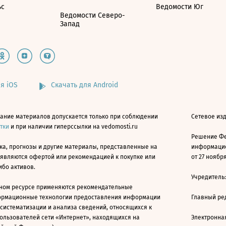
ьс
Ведомости Юг
Ведомости Северо-
Запад
я iOS
Скачать для Android
ание материалов допускается только при соблюдении
Сетевое изд
атки
и при наличии гиперссылки на vedomosti.ru
Решение Фе
ка, прогнозы и другие материалы, представленные на
информацио
 являются офертой или рекомендацией к покупке или
от 27 ноября
ибо активов.
Учредитель
ном ресурсе применяются рекомендательные
ормационные технологии предоставления информации
Главный ре
 систематизации и анализа сведений, относящихся к
ользователей сети «Интернет», находящихся на
Электронна