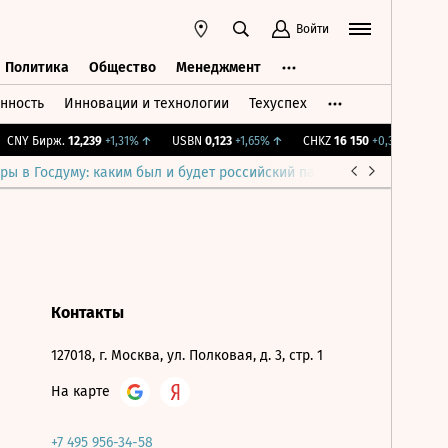
Войти
Политика
Общество
Менеджмент
нность
Инновации и технологии
Техуспех
ть
Политика
Общество
Менеджмент
CNY Бирж.
12,239
+1,31%
↑
USBN
0,123
+1,65%
↑
CHKZ
16 150
+0,31%
↑
IM
ры в Госдуму: каким был и будет российский парламент
Война н
Контакты
127018, г. Москва, ул. Полковая, д. 3, стр. 1
На карте
+7 495 956-34-58