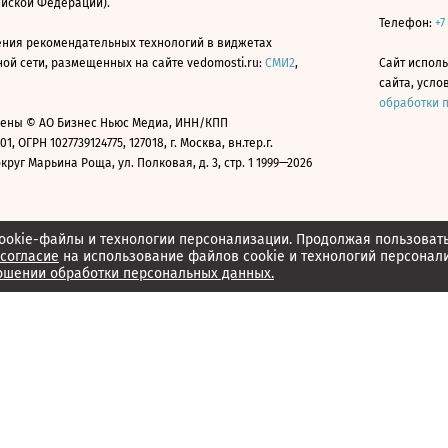
ийской Федерации).
Телефон:
+7
ния рекомендательных технологий в виджетах
й сети, размещенных на сайте vedomosti.ru:
СМИ2
,
Сайт испол
сайта, усл
обработки 
ены © АО Бизнес Ньюс Медиа, ИНН/КПП
01, ОГРН 1027739124775, 127018, г. Москва, вн.тер.г.
уг Марьина Роща, ул. Полковая, д. 3, стр. 1 1999—2026
ookie-файлы и технологии персонализации. Продолжая пользоват
согласие
на использование файлов cookie и технологий персонал
ошении обработки персональных данных.