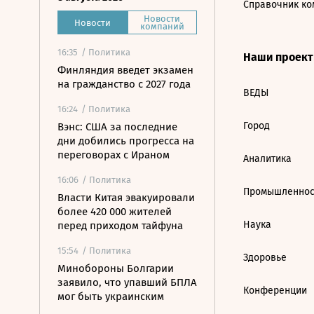
Справочник ко
Новости
Новости
компаний
16:35
/ Политика
Наши проек
Финляндия введет экзамен
на гражданство с 2027 года
ВЕДЫ
16:24
/ Политика
Город
Вэнс: США за последние
дни добились прогресса на
переговорах с Ираном
Аналитика
16:06
/ Политика
Промышленнос
Власти Китая эвакуировали
более 420 000 жителей
Наука
перед приходом тайфуна
15:54
/ Политика
Здоровье
Минобороны Болгарии
заявило, что упавший БПЛА
Конференции
мог быть украинским