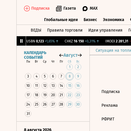
Подписка
Газета
MAX
Глобальные идеи
Бизнес
Экономика
ВЕДЫ
Правила торговли
Идеи управления
Г
Глобальные идеи
Бизнес
Экономик
239
+1,31%
↑
USBN
0,123
+1,65%
↑
CHKZ
16 150
+0,31%
↑
IMOEX
2 281,31
-0
Ситуация на топл
КАЛЕНДАРЬ
Август
СОБЫТИЙ
Пн
Вт
Ср
Чт
Пт
Сб
Вс
1
2
3
4
5
6
7
8
9
10
11
12
13
14
15
16
Подписка
17
18
19
20
21
22
23
24
25
26
27
28
29
30
Реклама
31
РФРИТ
8 августа 2026