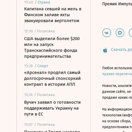
15:40
/
Страна
Премия Импул
Капитана севшей на мель в
Финском заливе яхты
эвакуировали вертолетом
15:30
/ Политика
США выделили более $200
млн на запуск
Скачать дл
Транскаспийского фонда
предпринимательства
15:28
/
Спорт
Любое использов
«Арсенал» продлил самый
правил перепеч
долгосрочный спонсоркий
контракт в истории АПЛ
Новости, аналити
данном сайте, не
15:26
/ Политика
продаже каких-л
Вучич заявил о готовности
поддерживать Украину на
На информацион
пути в ЕС
технологии (инф
на основе сбора,
15:07
/ Политика
предпочтениям п