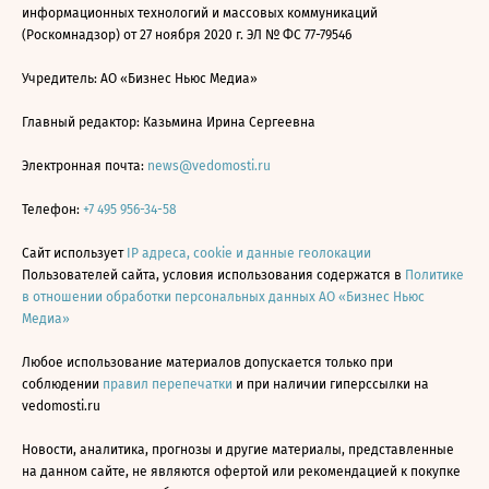
информационных технологий и массовых коммуникаций
(Роскомнадзор) от 27 ноября 2020 г. ЭЛ № ФС 77-79546
Учредитель: АО «Бизнес Ньюс Медиа»
Главный редактор: Казьмина Ирина Сергеевна
Электронная почта:
news@vedomosti.ru
Телефон:
+7 495 956-34-58
Сайт использует
IP адреса, cookie и данные геолокации
Пользователей сайта, условия использования содержатся в
Политике
в отношении обработки персональных данных АО «Бизнес Ньюс
Медиа»
Любое использование материалов допускается только при
соблюдении
правил перепечатки
и при наличии гиперссылки на
vedomosti.ru
Новости, аналитика, прогнозы и другие материалы, представленные
на данном сайте, не являются офертой или рекомендацией к покупке