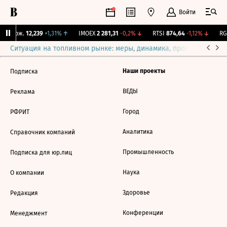
Войти
Y Бирж.
12,239
+1,31%
↑
IMOEX
2 281,31
-0,2%
↓
RTSI
874,64
-1,12%
↓
RGB
Ситуация на топливном рынке: меры, динамика, прогнозы
Выб
Наши проекты
Подписка
ВЕДЫ
Реклама
Город
РФРИТ
Аналитика
Справочник компаний
Промышленность
Подписка для юр.лиц
Наука
О компании
Здоровье
Редакция
Конференции
Менеджмент