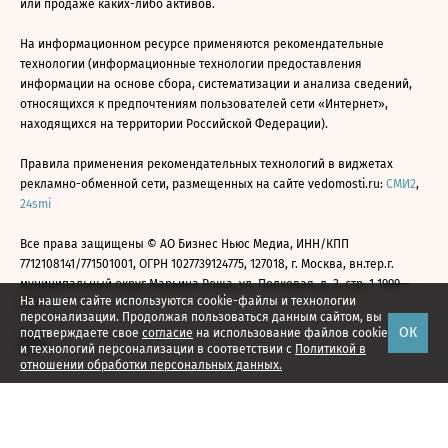
или продаже каких-либо активов.
На информационном ресурсе применяются рекомендательные
технологии (информационные технологии предоставления
информации на основе сбора, систематизации и анализа сведений,
относящихся к предпочтениям пользователей сети «Интернет»,
находящихся на территории Российской Федерации).
Правила применения рекомендательных технологий в виджетах
рекламно-обменной сети, размещенных на сайте vedomosti.ru:
СМИ2
,
24smi
Все права защищены © АО Бизнес Ньюс Медиа, ИНН/КПП
7712108141/771501001, ОГРН 1027739124775, 127018, г. Москва, вн.тер.г.
муниципальный округ Марьина Роща, ул. Полковая, д. 3, стр. 1 1999—
На нашем сайте используются cookie-файлы и технологии
2026
персонализации. Продолжая пользоваться данным сайтом, вы
ОК
подтверждаете свое
согласие
на использование файлов cookie
и технологий персонализации в соответствии с
Политикой в
отношении обработки персональных данных.