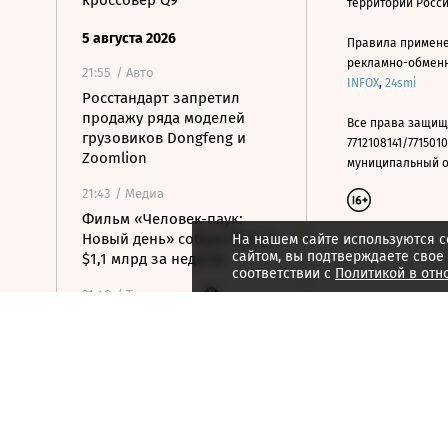
кроссовер Q9
территории Росс
5 августа 2026
Правила примене
рекламно-обменно
21:55
/ Авто
INFOX
,
24smi
Росстандарт запретил
продажу ряда моделей
Все права защищ
грузовиков Dongfeng и
7712108141/7715010
Zoomlion
муниципальный окр
21:43
/ Медиа
Фильм «Человек-паук:
Новый день» собрал более
На нашем сайте используются c
сайтом, вы подтверждаете свое
$1,1 млрд за неделю
соответствии с
Политикой в отн
21:40
/ Технологии
Силовики предложили
возвращать гражданам
деньги за услуги риэлторов
при обмане
21:34
/ Общество
Минздрав начал реформу