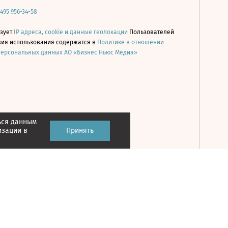
 495 956-34-58
ьзует
IP адреса, cookie и данные геолокации
Пользователей
овия использования содержатся в
Политике в отношении
персональных данных АО «Бизнес Ньюс Медиа»
ься данным
Принять
изации в