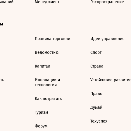
мпаний
Менеджмент
Распространение
ты
Правила торговли
Идеи управления
Ведомости&
Спорт
Капитал
Страна
ть
Инновации и
Устойчивое развити
технологии
Право
Как потратить
Думай
Туризм
Техуспех
Форум