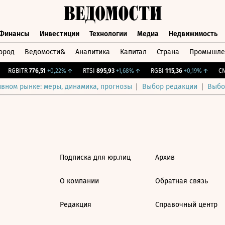
Финансы
Инвестиции
Технологии
Медиа
Недвижимость
ород
Ведомости&
Аналитика
Капитал
Страна
Промышле
а
Финансы
Инвестиции
Технологии
Медиа
Недвижимос
RGBITR
776,51
+0,22%
↑
RTSI
895,93
+1,68%
↑
RGBI
115,36
+0,19%
↑
CNY
ивном рынке: меры, динамика, прогнозы
Выбор редакции
Выбо
Подписка для юр.лиц
Архив
О компании
Обратная связь
Редакция
Справочный центр