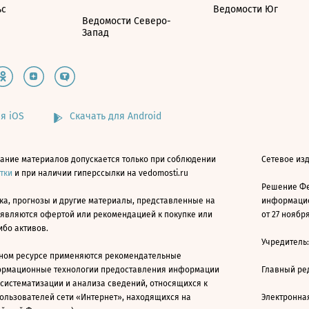
ьс
Ведомости Юг
Ведомости Северо-
Запад
я iOS
Скачать для Android
ание материалов допускается только при соблюдении
Сетевое изд
атки
и при наличии гиперссылки на vedomosti.ru
Решение Фе
ка, прогнозы и другие материалы, представленные на
информацио
 являются офертой или рекомендацией к покупке или
от 27 ноября
ибо активов.
Учредитель
ном ресурсе применяются рекомендательные
ормационные технологии предоставления информации
Главный ре
 систематизации и анализа сведений, относящихся к
ользователей сети «Интернет», находящихся на
Электронна