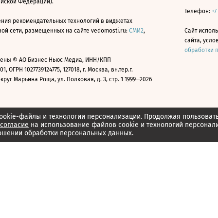
ийской Федерации).
Телефон:
+7
ния рекомендательных технологий в виджетах
й сети, размещенных на сайте vedomosti.ru:
СМИ2
,
Сайт испол
сайта, усл
обработки 
ены © АО Бизнес Ньюс Медиа, ИНН/КПП
01, ОГРН 1027739124775, 127018, г. Москва, вн.тер.г.
уг Марьина Роща, ул. Полковая, д. 3, стр. 1 1999—2026
ookie-файлы и технологии персонализации. Продолжая пользоват
согласие
на использование файлов cookie и технологий персонал
ошении обработки персональных данных.