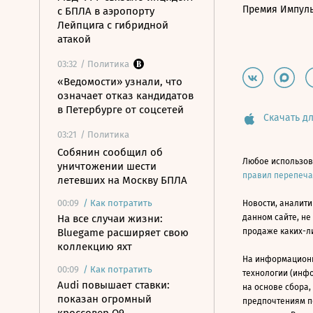
Премия Импул
с БПЛА в аэропорту
Лейпцига с гибридной
атакой
03:32
/ Политика
«Ведомости» узнали, что
означает отказ кандидатов
в Петербурге от соцсетей
Скачать дл
03:21
/ Политика
Собянин сообщил об
Любое использов
уничтожении шести
правил перепеч
летевших на Москву БПЛА
00:09
/
Как потратить
Новости, аналити
На все случаи жизни:
данном сайте, не
Bluegame расширяет свою
продаже каких-л
коллекцию яхт
На информацион
00:09
/
Как потратить
технологии (инф
Audi повышает ставки:
на основе сбора,
показан огромный
предпочтениям п