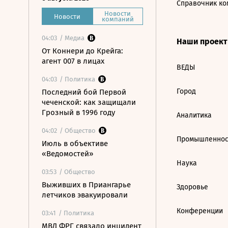
Справочник ко
Новости
Новости
компаний
04:03
/ Медиа
Наши проек
От Коннери до Крейга:
агент 007 в лицах
ВЕДЫ
04:03
/ Политика
Город
Последний бой Первой
чеченской: как защищали
Грозный в 1996 году
Аналитика
04:02
/ Общество
Промышленнос
Июль в объективе
«Ведомостей»
Наука
03:53
/ Общество
Выживших в Приангарье
Здоровье
летчиков эвакуировали
Конференции
03:41
/ Политика
МВД ФРГ связало инцидент