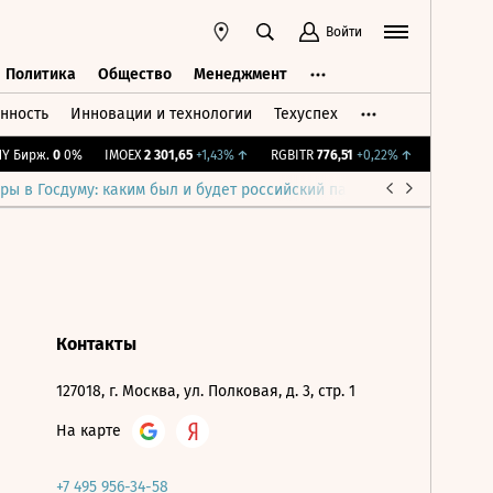
Войти
Политика
Общество
Менеджмент
нность
Инновации и технологии
Техуспех
ть
Политика
Общество
Менеджмент
 Бирж.
0
0%
IMOEX
2 301,65
+1,43%
↑
RGBITR
776,51
+0,22%
↑
RTSI
895,9
ры в Госдуму: каким был и будет российский парламент
Война н
Контакты
127018, г. Москва, ул. Полковая, д. 3, стр. 1
На карте
+7 495 956-34-58