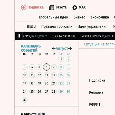
Подписка
Газета
MAX
Глобальные идеи
Бизнес
Экономика
ВЕДЫ
Правила торговли
Идеи управления
Г
Глобальные идеи
Бизнес
Экономик
1,68%
↑
RGBI
115,36
+0,19%
↑
CNY Бирж.
0
0%
IMOEX
2 301,65
+1,43%
↑
Ситуация на топл
КАЛЕНДАРЬ
Август
СОБЫТИЙ
Пн
Вт
Ср
Чт
Пт
Сб
Вс
1
2
3
4
5
6
7
8
9
10
11
12
13
14
15
16
Подписка
17
18
19
20
21
22
23
24
25
26
27
28
29
30
Реклама
31
РФРИТ
6 августа 2026