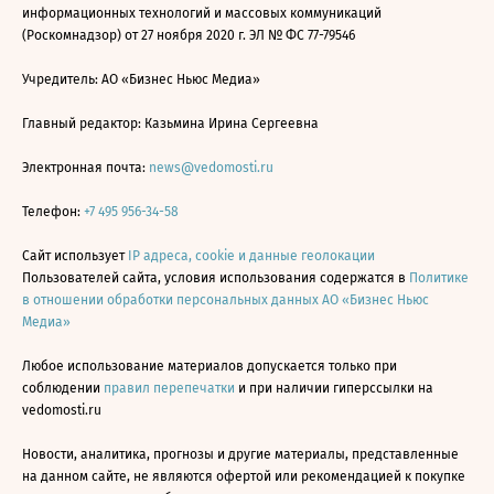
информационных технологий и массовых коммуникаций
(Роскомнадзор) от 27 ноября 2020 г. ЭЛ № ФС 77-79546
Учредитель: АО «Бизнес Ньюс Медиа»
Главный редактор: Казьмина Ирина Сергеевна
Электронная почта:
news@vedomosti.ru
Телефон:
+7 495 956-34-58
Сайт использует
IP адреса, cookie и данные геолокации
Пользователей сайта, условия использования содержатся в
Политике
в отношении обработки персональных данных АО «Бизнес Ньюс
Медиа»
Любое использование материалов допускается только при
соблюдении
правил перепечатки
и при наличии гиперссылки на
vedomosti.ru
Новости, аналитика, прогнозы и другие материалы, представленные
на данном сайте, не являются офертой или рекомендацией к покупке