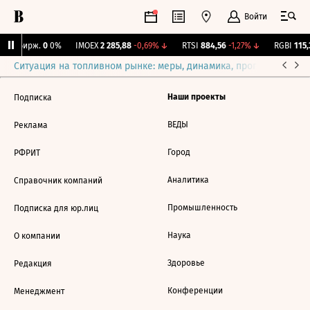
Войти
CNY Бирж.
0
0%
IMOEX
2 285,88
-0,69%
↓
RTSI
884,56
-1,27%
↓
RGBI
115,
Ситуация на топливном рынке: меры, динамика, прогнозы
Выб
Наши проекты
Подписка
ВЕДЫ
Реклама
Город
РФРИТ
Аналитика
Справочник компаний
Промышленность
Подписка для юр.лиц
Наука
О компании
Здоровье
Редакция
Конференции
Менеджмент