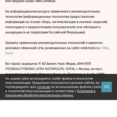
или продаже каких-либо активов.
На информационном ресурсе применяются рекомендательные
технологии (информационные технологии предоставления
информации на основе сбора, систематизации и анализа сведений,
относящихся к предпочтениям пользователей сети «Интернет»,
находящихся на территории Российской Федерации).
Правила применения рекомендательных технологий в виджетах
рекламно-обменной сети, размещенных на сайте vedomosti.ru:
СМИ2
,
24smi
Все права защищены © АО Бизнес Ньюс Медиа, ИНН/КПП
7712108141/771501001, ОГРН 1027739124775, 127018, г. Москва, вн.тер.г.
муниципальный округ Марьина Роща, ул. Полковая, д. 3, стр. 1 1999—
На нашем сайте используются cookie-файлы и технологии
2026
персонализации. Продолжая пользоваться данным сайтом, вы
ОК
подтверждаете свое
согласие
на использование файлов cookie
и технологий персонализации в соответствии с
Политикой в
отношении обработки персональных данных.