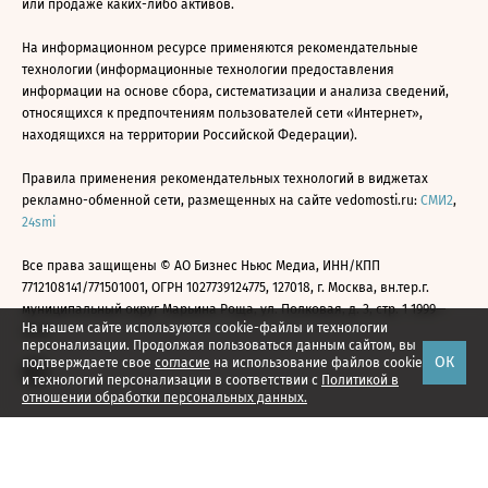
или продаже каких-либо активов.
На информационном ресурсе применяются рекомендательные
технологии (информационные технологии предоставления
информации на основе сбора, систематизации и анализа сведений,
относящихся к предпочтениям пользователей сети «Интернет»,
находящихся на территории Российской Федерации).
Правила применения рекомендательных технологий в виджетах
рекламно-обменной сети, размещенных на сайте vedomosti.ru:
СМИ2
,
24smi
Все права защищены © АО Бизнес Ньюс Медиа, ИНН/КПП
7712108141/771501001, ОГРН 1027739124775, 127018, г. Москва, вн.тер.г.
муниципальный округ Марьина Роща, ул. Полковая, д. 3, стр. 1 1999—
На нашем сайте используются cookie-файлы и технологии
2026
персонализации. Продолжая пользоваться данным сайтом, вы
ОК
подтверждаете свое
согласие
на использование файлов cookie
и технологий персонализации в соответствии с
Политикой в
отношении обработки персональных данных.