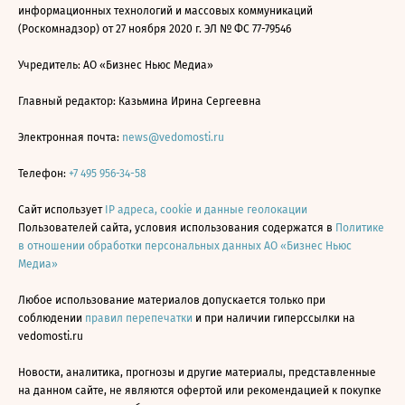
информационных технологий и массовых коммуникаций
(Роскомнадзор) от 27 ноября 2020 г. ЭЛ № ФС 77-79546
Учредитель: АО «Бизнес Ньюс Медиа»
Главный редактор: Казьмина Ирина Сергеевна
Электронная почта:
news@vedomosti.ru
Телефон:
+7 495 956-34-58
Сайт использует
IP адреса, cookie и данные геолокации
Пользователей сайта, условия использования содержатся в
Политике
в отношении обработки персональных данных АО «Бизнес Ньюс
Медиа»
Любое использование материалов допускается только при
соблюдении
правил перепечатки
и при наличии гиперссылки на
vedomosti.ru
Новости, аналитика, прогнозы и другие материалы, представленные
на данном сайте, не являются офертой или рекомендацией к покупке