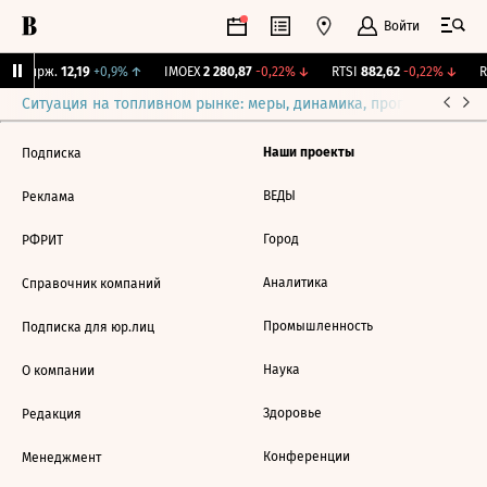
Войти
NY Бирж.
12,19
+0,9%
↑
IMOEX
2 280,87
-0,22%
↓
RTSI
882,62
-0,22%
↓
R
Ситуация на топливном рынке: меры, динамика, прогнозы
Выб
Наши проекты
Подписка
ВЕДЫ
Реклама
Город
РФРИТ
Аналитика
Справочник компаний
Промышленность
Подписка для юр.лиц
Наука
О компании
Здоровье
Редакция
Конференции
Менеджмент