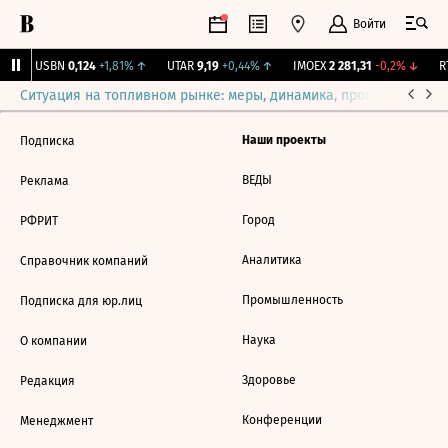
Войти
↑
USBN
0,124
+1,81%
↑
UTAR
9,19
+0,44%
↑
IMOEX
2 281,31
-0,2%
↓
RT
Ситуация на топливном рынке: меры, динамика, прогнозы
Выб
Наши проекты
Подписка
ВЕДЫ
Реклама
Город
РФРИТ
Аналитика
Справочник компаний
Промышленность
Подписка для юр.лиц
Наука
О компании
Здоровье
Редакция
Конференции
Менеджмент