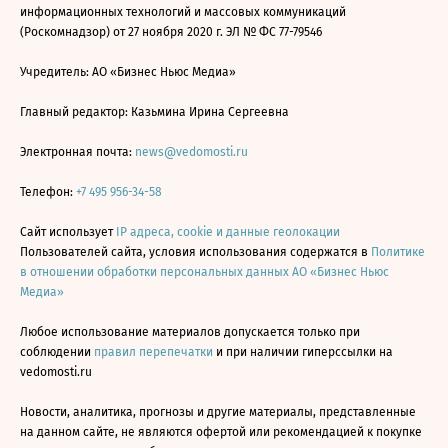
информационных технологий и массовых коммуникаций
(Роскомнадзор) от 27 ноября 2020 г. ЭЛ № ФС 77-79546
Учредитель: АО «Бизнес Ньюс Медиа»
Главный редактор: Казьмина Ирина Сергеевна
Электронная почта:
news@vedomosti.ru
Телефон:
+7 495 956-34-58
Сайт использует
IP адреса, cookie и данные геолокации
Пользователей сайта, условия использования содержатся в
Политике
в отношении обработки персональных данных АО «Бизнес Ньюс
Медиа»
Любое использование материалов допускается только при
соблюдении
правил перепечатки
и при наличии гиперссылки на
vedomosti.ru
Новости, аналитика, прогнозы и другие материалы, представленные
на данном сайте, не являются офертой или рекомендацией к покупке