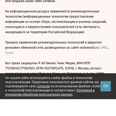
или продаже каких-либо активов.
На информационном ресурсе применяются рекомендательные
технологии (информационные технологии предоставления
информации на основе сбора, систематизации и анализа сведений,
относящихся к предпочтениям пользователей сети «Интернет»,
находящихся на территории Российской Федерации).
Правила применения рекомендательных технологий в виджетах
рекламно-обменной сети, размещенных на сайте vedomosti.ru:
СМИ2
,
24smi
Все права защищены © АО Бизнес Ньюс Медиа, ИНН/КПП
7712108141/771501001, ОГРН 1027739124775, 127018, г. Москва, вн.тер.г.
муниципальный округ Марьина Роща, ул. Полковая, д. 3, стр. 1 1999—
На нашем сайте используются cookie-файлы и технологии
2026
персонализации. Продолжая пользоваться данным сайтом, вы
ОК
подтверждаете свое
согласие
на использование файлов cookie
и технологий персонализации в соответствии с
Политикой в
отношении обработки персональных данных.