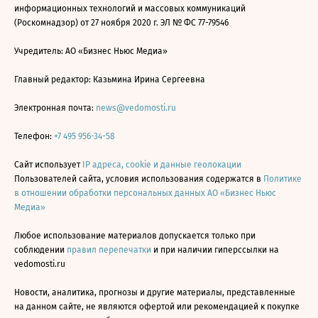
информационных технологий и массовых коммуникаций
(Роскомнадзор) от 27 ноября 2020 г. ЭЛ № ФС 77-79546
Учредитель: АО «Бизнес Ньюс Медиа»
Главный редактор: Казьмина Ирина Сергеевна
Электронная почта:
news@vedomosti.ru
Телефон:
+7 495 956-34-58
Сайт использует
IP адреса, cookie и данные геолокации
Пользователей сайта, условия использования содержатся в
Политике
в отношении обработки персональных данных АО «Бизнес Ньюс
Медиа»
Любое использование материалов допускается только при
соблюдении
правил перепечатки
и при наличии гиперссылки на
vedomosti.ru
Новости, аналитика, прогнозы и другие материалы, представленные
на данном сайте, не являются офертой или рекомендацией к покупке