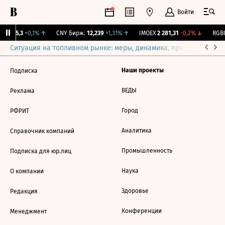
Войти
BI
115,3
+0,1%
↑
CNY Бирж.
12,239
+1,31%
↑
IMOEX
2 281,31
-0,2%
↓
RGBI
Ситуация на топливном рынке: меры, динамика, прогнозы
Выб
Наши проекты
Подписка
ВЕДЫ
Реклама
Город
РФРИТ
Аналитика
Справочник компаний
Промышленность
Подписка для юр.лиц
Наука
О компании
Здоровье
Редакция
Конференции
Менеджмент