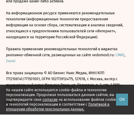
или продаже каких-либо активов.
На информационном ресурсе применяются рекомендательные
технологии (информационные технологии предоставления
информации на основе сбора, систематизации и анализа сведений,
относящихся к предпочтениям пользователей сети «Интернет»,
находящихся на территории Российской Федерации).
Правила применения рекомендательных технологий в виджетах
рекламно-обменной сети, размещенных на сайте vedomosti.ru:
СМИ2
,
24smi
Все права защищены © АО Бизнес Ньюс Медиа, ИНН/КПП
7712108141/771501001, ОГРН 1027739124775, 127018, г. Москва, вн.тер.г.
муниципальный округ Марьина Роща, ул. Полковая, д. 3, стр. 1 1999—
На нашем сайте используются cookie-файлы и технологии
2026
персонализации. Продолжая пользоваться данным сайтом, вы
ОК
подтверждаете свое
согласие
на использование файлов cookie
и технологий персонализации в соответствии с
Политикой в
отношении обработки персональных данных.