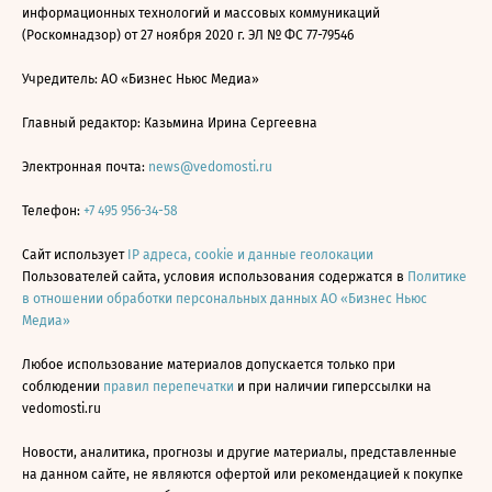
информационных технологий и массовых коммуникаций
(Роскомнадзор) от 27 ноября 2020 г. ЭЛ № ФС 77-79546
Учредитель: АО «Бизнес Ньюс Медиа»
Главный редактор: Казьмина Ирина Сергеевна
Электронная почта:
news@vedomosti.ru
Телефон:
+7 495 956-34-58
Сайт использует
IP адреса, cookie и данные геолокации
Пользователей сайта, условия использования содержатся в
Политике
в отношении обработки персональных данных АО «Бизнес Ньюс
Медиа»
Любое использование материалов допускается только при
соблюдении
правил перепечатки
и при наличии гиперссылки на
vedomosti.ru
Новости, аналитика, прогнозы и другие материалы, представленные
на данном сайте, не являются офертой или рекомендацией к покупке