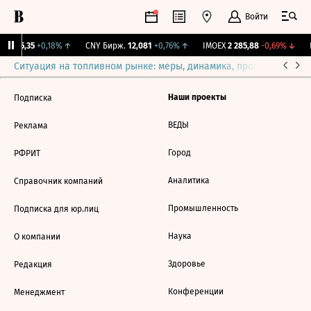
Войти
BI
115,35
+0,18%
↑
CNY Бирж.
12,081
+0,76%
↑
IMOEX
2 285,88
-0,69%
↓
R
Ситуация на топливном рынке: меры, динамика, прогнозы
Выб
Наши проекты
Подписка
ВЕДЫ
Реклама
Город
РФРИТ
Аналитика
Справочник компаний
Промышленность
Подписка для юр.лиц
Наука
О компании
Здоровье
Редакция
Конференции
Менеджмент