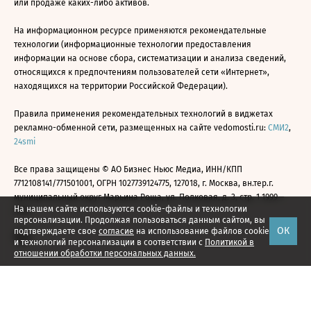
или продаже каких-либо активов.
На информационном ресурсе применяются рекомендательные
технологии (информационные технологии предоставления
информации на основе сбора, систематизации и анализа сведений,
относящихся к предпочтениям пользователей сети «Интернет»,
находящихся на территории Российской Федерации).
Правила применения рекомендательных технологий в виджетах
рекламно-обменной сети, размещенных на сайте vedomosti.ru:
СМИ2
,
24smi
Все права защищены © АО Бизнес Ньюс Медиа, ИНН/КПП
7712108141/771501001, ОГРН 1027739124775, 127018, г. Москва, вн.тер.г.
муниципальный округ Марьина Роща, ул. Полковая, д. 3, стр. 1 1999—
На нашем сайте используются cookie-файлы и технологии
2026
персонализации. Продолжая пользоваться данным сайтом, вы
ОК
подтверждаете свое
согласие
на использование файлов cookie
и технологий персонализации в соответствии с
Политикой в
отношении обработки персональных данных.