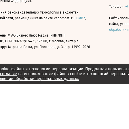
ийской Федерации).
Телефон:
+7
ния рекомендательных технологий в виджетах
й сети, размещенных на сайте vedomosti.ru:
СМИ2
,
Сайт испол
сайта, усл
обработки 
ены © АО Бизнес Ньюс Медиа, ИНН/КПП
01, ОГРН 1027739124775, 127018, г. Москва, вн.тер.г.
уг Марьина Роща, ул. Полковая, д. 3, стр. 1 1999—2026
ookie-файлы и технологии персонализации. Продолжая пользоват
согласие
на использование файлов cookie и технологий персонал
ошении обработки персональных данных.