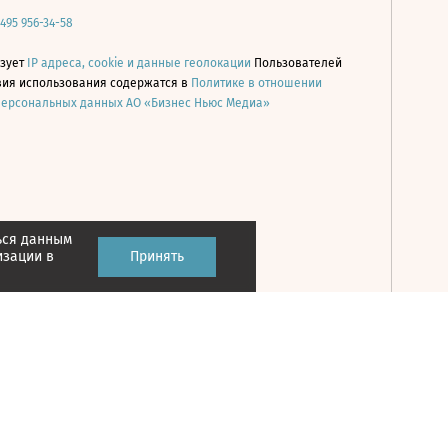
 495 956-34-58
ьзует
IP адреса, cookie и данные геолокации
Пользователей
овия использования содержатся в
Политике в отношении
персональных данных АО «Бизнес Ньюс Медиа»
ься данным
Принять
изации в