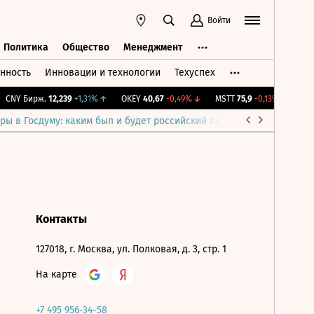
Войти
Политика
Общество
Менеджмент
нность
Инновации и технологии
Техуспех
ть
Политика
Общество
Менеджмент
CNY Бирж.
12,239
+1,31%
↑
OKEY
40,67
-0,49%
↓
MSTT
75,9
-0,13%
↓
IMO
ры в Госдуму: каким был и будет российский парламент
Война н
Контакты
127018, г. Москва, ул. Полковая, д. 3, стр. 1
На карте
+7 495 956-34-58