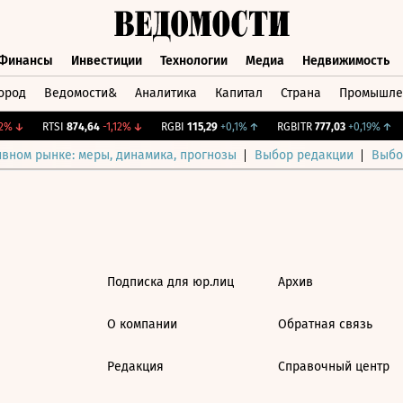
Финансы
Инвестиции
Технологии
Медиа
Недвижимость
ород
Ведомости&
Аналитика
Капитал
Страна
Промышле
а
Финансы
Инвестиции
Технологии
Медиа
Недвижимос
%
↓
RTSI
874,64
-1,12%
↓
RGBI
115,29
+0,1%
↑
RGBITR
777,03
+0,19%
↑
ивном рынке: меры, динамика, прогнозы
Выбор редакции
Выбо
Подписка для юр.лиц
Архив
О компании
Обратная связь
Редакция
Справочный центр