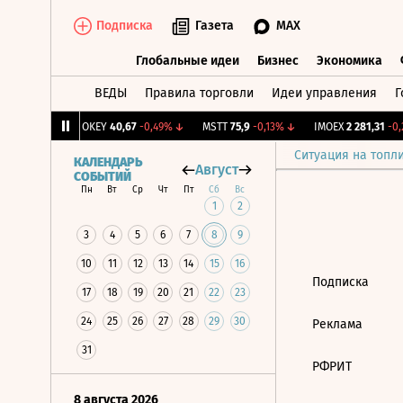
Подписка
Газета
MAX
Глобальные идеи
Бизнес
Экономика
ВЕДЫ
Правила торговли
Идеи управления
Г
Глобальные идеи
Бизнес
Экономик
239
+1,31%
↑
OKEY
40,67
-0,49%
↓
MSTT
75,9
-0,13%
↓
IMOEX
2 281,31
-0,2
Ситуация на топл
КАЛЕНДАРЬ
Август
СОБЫТИЙ
Пн
Вт
Ср
Чт
Пт
Сб
Вс
1
2
3
4
5
6
7
8
9
10
11
12
13
14
15
16
Подписка
17
18
19
20
21
22
23
24
25
26
27
28
29
30
Реклама
31
РФРИТ
8 августа 2026