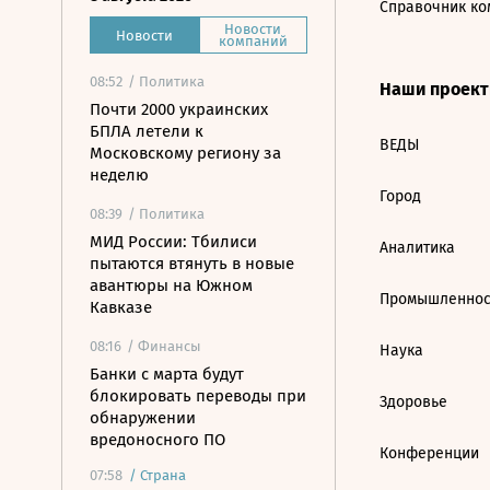
Справочник ко
Новости
Новости
компаний
08:52
/ Политика
Наши проек
Почти 2000 украинских
БПЛА летели к
ВЕДЫ
Московскому региону за
неделю
Город
08:39
/ Политика
МИД России: Тбилиси
Аналитика
пытаются втянуть в новые
авантюры на Южном
Промышленнос
Кавказе
08:16
/ Финансы
Наука
Банки с марта будут
блокировать переводы при
Здоровье
обнаружении
вредоносного ПО
Конференции
07:58
/
Страна