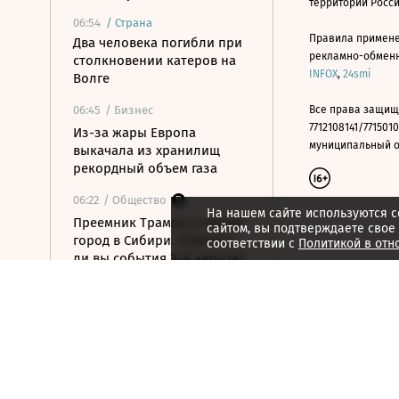
территории Росс
06:54
/
Страна
Правила примене
Два человека погибли при
рекламно-обменно
столкновении катеров на
INFOX
,
24smi
Волге
06:45
/ Бизнес
Все права защищ
7712108141/7715010
Из-за жары Европа
муниципальный окр
выкачала из хранилищ
рекордный объем газа
06:22
/ Общество
На нашем сайте используются c
Преемник Трампа и новый
сайтом, вы подтверждаете свое
город в Сибири. Помните
соответствии с
Политикой в отн
ли вы события 3–8 августа?
06:21
/ Политика
Выселить нельзя оставить:
как в Испании захватывают
жилье
06:11
/ Политика