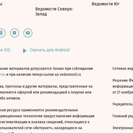
ьс
Ведомости Юг
Ведомости Северо-
Запад
я iOS
Скачать для Android
ание материалов допускается только при соблюдении
Сетевое изд
атки
и при наличии гиперссылки на vedomosti.ru
Решение Фе
ка, прогнозы и другие материалы, представленные на
информацио
 являются офертой или рекомендацией к покупке или
от 27 ноября
ибо активов.
Учредитель
ном ресурсе применяются рекомендательные
ормационные технологии предоставления информации
Главный ре
 систематизации и анализа сведений, относящихся к
ользователей сети «Интернет», находящихся на
Электронна