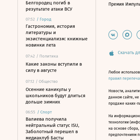
Белгородец погиб в
Премия Импул
результате атаки ВСУ
07:52
/
Город
Гастрономия, история
литературы и
экзистенциализм: книжные
новинки лета
Скачать дл
07:42
/ Политика
Какие законы вступили в
силу в августе
Любое использов
правил перепеч
07:12
/ Общество
Осенние каникулы у
Новости, аналити
школьников будут длиться
данном сайте, не
дольше зимних
продаже каких-л
06:55
/
Спорт
На информацион
Валиева получила
технологии (инф
нейтральный статус ISU,
на основе сбора,
Заболотный перешел в
предпочтениям п
медиаклуб Басты