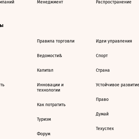
мпаний
Менеджмент
Распространение
ты
Правила торговли
Идеи управления
Ведомости&
Спорт
Капитал
Страна
ть
Инновации и
Устойчивое развити
технологии
Право
Как потратить
Думай
Туризм
Техуспех
Форум