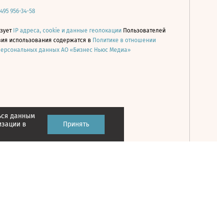
 495 956-34-58
ьзует
IP адреса, cookie и данные геолокации
Пользователей
овия использования содержатся в
Политике в отношении
персональных данных АО «Бизнес Ньюс Медиа»
ься данным
Принять
изации в