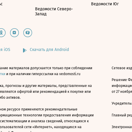
ьс
Ведомости Юг
Ведомости Северо-
Запад
я iOS
Скачать для Android
ание материалов допускается только при соблюдении
Сетевое изд
атки
и при наличии гиперссылки на vedomosti.ru
Решение Фе
ка, прогнозы и другие материалы, представленные на
информацио
 являются офертой или рекомендацией к покупке или
от 27 ноября
ибо активов.
Учредитель
ном ресурсе применяются рекомендательные
ормационные технологии предоставления информации
Главный ре
 систематизации и анализа сведений, относящихся к
ользователей сети «Интернет», находящихся на
Электронна