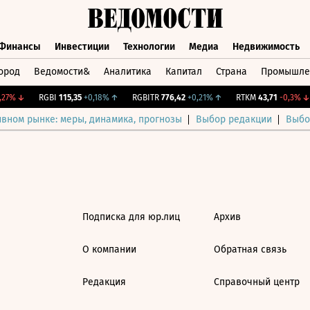
Финансы
Инвестиции
Технологии
Медиа
Недвижимость
ород
Ведомости&
Аналитика
Капитал
Страна
Промышле
а
Финансы
Инвестиции
Технологии
Медиа
Недвижимос
27%
↓
RGBI
115,35
+0,18%
↑
RGBITR
776,42
+0,21%
↑
RTKM
43,71
-0,3%
↓
ивном рынке: меры, динамика, прогнозы
Выбор редакции
Выбо
Подписка для юр.лиц
Архив
О компании
Обратная связь
Редакция
Справочный центр