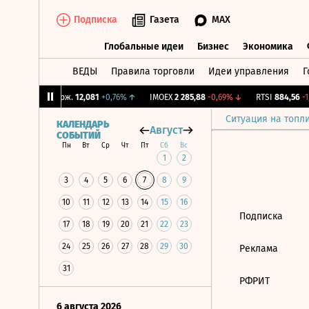
Подписка
Газета
MAX
Глобальные идеи
Бизнес
Экономика
ВЕДЫ
Правила торговли
Идеи управления
Г
Глобальные идеи
Бизнес
Экономик
3%
↓
CNY Бирж.
12,081
+0,76%
↑
IMOEX
2 285,88
-0,69%
↓
RTSI
884,56
-1,
Ситуация на топл
КАЛЕНДАРЬ
Август
СОБЫТИЙ
Пн
Вт
Ср
Чт
Пт
Сб
Вс
1
2
3
4
5
6
7
8
9
10
11
12
13
14
15
16
Подписка
17
18
19
20
21
22
23
24
25
26
27
28
29
30
Реклама
31
РФРИТ
6 августа 2026