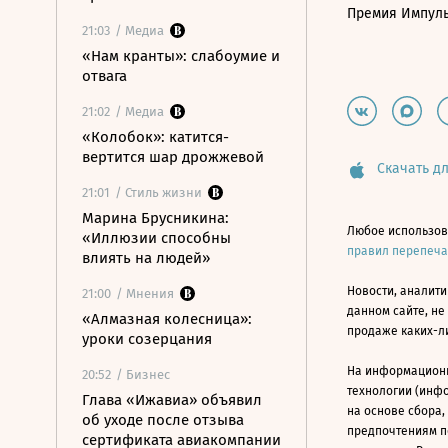
Премия Импул
21:03
/ Медиа
«Нам кранты»: слабоумие и
отвага
21:02
/ Медиа
«Колобок»: катится-
вертится шар дрожжевой
Скачать дл
21:01
/ Стиль жизни
Марина Брусникина:
Любое использов
«Иллюзии способны
правил перепеч
влиять на людей»
Новости, аналити
21:00
/ Мнения
данном сайте, не
«Алмазная колесница»:
продаже каких-л
уроки созерцания
На информацион
20:52
/ Бизнес
технологии (инф
Глава «Ижавиа» объявил
на основе сбора,
об уходе после отзыва
предпочтениям п
сертификата авиакомпании