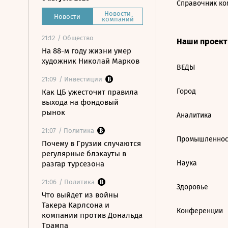
Справочник ко
Новости
Новости
компаний
21:12
/ Общество
Наши проек
На 88-м году жизни умер
художник Николай Марков
ВЕДЫ
21:09
/ Инвестиции
Город
Как ЦБ ужесточит правила
выхода на фондовый
рынок
Аналитика
21:07
/ Политика
Промышленнос
Почему в Грузии случаются
регулярные блэкауты в
Наука
разгар турсезона
21:06
/ Политика
Здоровье
Что выйдет из войны
Такера Карлсона и
Конференции
компании против Дональда
Трампа