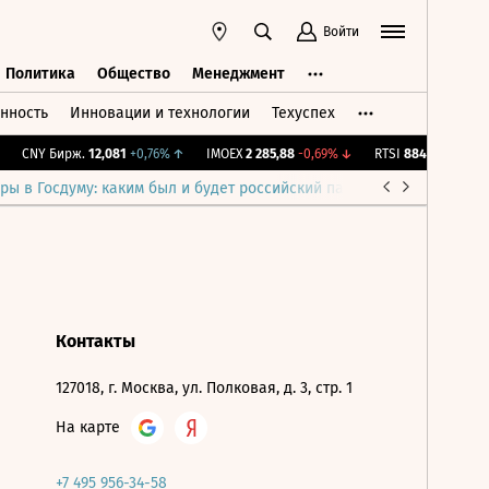
Войти
Политика
Общество
Менеджмент
нность
Инновации и технологии
Техуспех
ть
Политика
Общество
Менеджмент
CNY Бирж.
12,081
+0,76%
↑
IMOEX
2 285,88
-0,69%
↓
RTSI
884,56
-1,27%
↓
ры в Госдуму: каким был и будет российский парламент
Война н
Контакты
127018, г. Москва, ул. Полковая, д. 3, стр. 1
На карте
+7 495 956-34-58