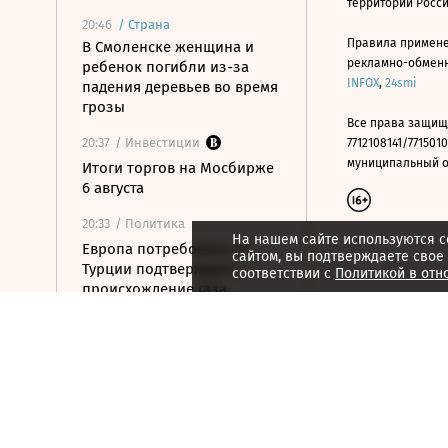
территории Росс
20:46
/
Страна
Правила примене
В Смоленске женщина и
рекламно-обменно
ребенок погибли из-за
INFOX
,
24smi
падения деревьев во время
грозы
Все права защищ
20:37
/ Инвестиции
7712108141/7715010
муниципальный окр
Итоги торгов на Мосбирже
6 августа
20:33
/ Политика
На нашем сайте используются c
Европа потребовала от
сайтом, вы подтверждаете свое
Турции подтверждать
соответствии с
Политикой в отн
происхождение газа
20:31
/ Бизнес
Поставки саудовской нефти
в США в июле упали до
нуля впервые с 1985 года
20:10
/ Политика