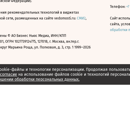
ийской Федерации).
Телефон:
+7
ния рекомендательных технологий в виджетах
й сети, размещенных на сайте vedomosti.ru:
СМИ2
,
Сайт испол
сайта, усл
обработки 
ены © АО Бизнес Ньюс Медиа, ИНН/КПП
01, ОГРН 1027739124775, 127018, г. Москва, вн.тер.г.
уг Марьина Роща, ул. Полковая, д. 3, стр. 1 1999—2026
ookie-файлы и технологии персонализации. Продолжая пользоват
согласие
на использование файлов cookie и технологий персонал
ошении обработки персональных данных.