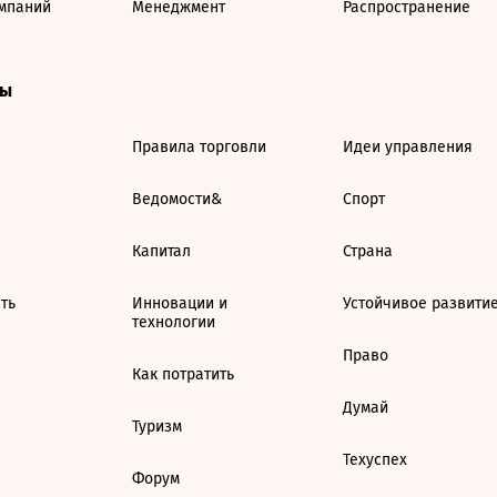
мпаний
Менеджмент
Распространение
ты
Правила торговли
Идеи управления
Ведомости&
Спорт
Капитал
Страна
ть
Инновации и
Устойчивое развити
технологии
Право
Как потратить
Думай
Туризм
Техуспех
Форум