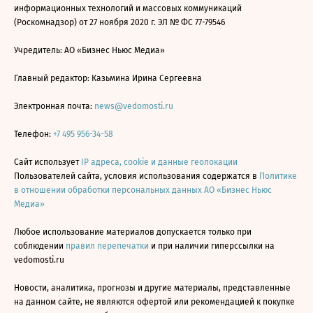
информационных технологий и массовых коммуникаций
(Роскомнадзор) от 27 ноября 2020 г. ЭЛ № ФС 77-79546
Учредитель: АО «Бизнес Ньюс Медиа»
Главный редактор: Казьмина Ирина Сергеевна
Электронная почта:
news@vedomosti.ru
Телефон:
+7 495 956-34-58
Сайт использует
IP адреса, cookie и данные геолокации
Пользователей сайта, условия использования содержатся в
Политике
в отношении обработки персональных данных АО «Бизнес Ньюс
Медиа»
Любое использование материалов допускается только при
соблюдении
правил перепечатки
и при наличии гиперссылки на
vedomosti.ru
Новости, аналитика, прогнозы и другие материалы, представленные
на данном сайте, не являются офертой или рекомендацией к покупке