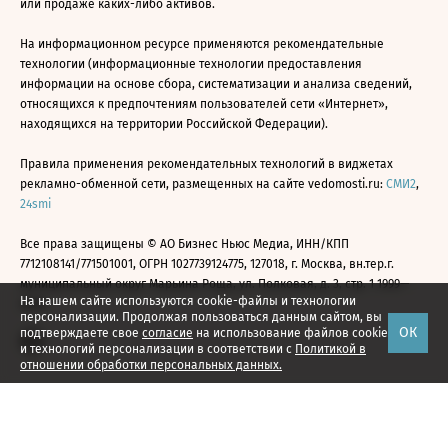
или продаже каких-либо активов.
На информационном ресурсе применяются рекомендательные
технологии (информационные технологии предоставления
информации на основе сбора, систематизации и анализа сведений,
относящихся к предпочтениям пользователей сети «Интернет»,
находящихся на территории Российской Федерации).
Правила применения рекомендательных технологий в виджетах
рекламно-обменной сети, размещенных на сайте vedomosti.ru:
СМИ2
,
24smi
Все права защищены © АО Бизнес Ньюс Медиа, ИНН/КПП
7712108141/771501001, ОГРН 1027739124775, 127018, г. Москва, вн.тер.г.
муниципальный округ Марьина Роща, ул. Полковая, д. 3, стр. 1 1999—
На нашем сайте используются cookie-файлы и технологии
2026
персонализации. Продолжая пользоваться данным сайтом, вы
ОК
подтверждаете свое
согласие
на использование файлов cookie
и технологий персонализации в соответствии с
Политикой в
отношении обработки персональных данных.