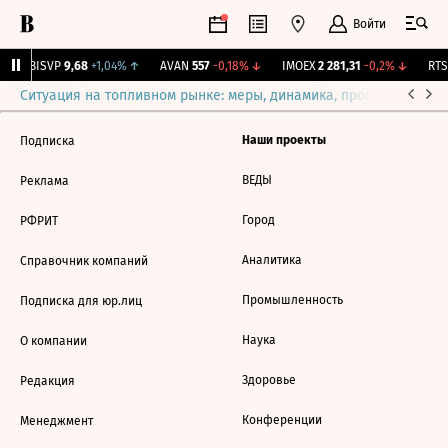
Войти
↑
BISVP
9,68
+1,04%
↑
AVAN
557
-0,18%
↓
IMOEX
2 281,31
-0,2%
↓
RTSI
Ситуация на топливном рынке: меры, динамика, прогнозы
Выб
Наши проекты
Подписка
ВЕДЫ
Реклама
Город
РФРИТ
Аналитика
Справочник компаний
Промышленность
Подписка для юр.лиц
Наука
О компании
Здоровье
Редакция
Конференции
Менеджмент