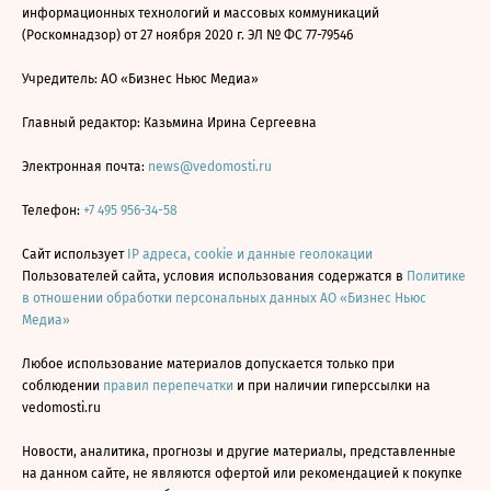
информационных технологий и массовых коммуникаций
(Роскомнадзор) от 27 ноября 2020 г. ЭЛ № ФС 77-79546
Учредитель: АО «Бизнес Ньюс Медиа»
Главный редактор: Казьмина Ирина Сергеевна
Электронная почта:
news@vedomosti.ru
Телефон:
+7 495 956-34-58
Сайт использует
IP адреса, cookie и данные геолокации
Пользователей сайта, условия использования содержатся в
Политике
в отношении обработки персональных данных АО «Бизнес Ньюс
Медиа»
Любое использование материалов допускается только при
соблюдении
правил перепечатки
и при наличии гиперссылки на
vedomosti.ru
Новости, аналитика, прогнозы и другие материалы, представленные
на данном сайте, не являются офертой или рекомендацией к покупке