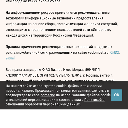
или продаже каких-либо активов.
На информационном ресурсе применяются рекомендательные
технологии (информационные технологии предоставления
информации на основе сбора, систематизации и анализа сведений,
относящихся к предпочтениям пользователей сети «Интернет»,
находящихся на территории Российской Федерации).
Правила применения рекомендательных технологий в виджетах
рекламно-обменной сети, размещенных на сайте vedomosti.ru:
СМИ2
,
24smi
Все права защищены © АО Бизнес Ньюс Медиа, ИНН/КПП
7712108141/771501001, ОГРН 1027739124775, 127018, г. Москва, вн.тер.г.
муниципальный округ Марьина Роща, ул. Полковая, д. 3, стр. 1 1999—
На нашем сайте используются cookie-файлы и технологии
2026
персонализации. Продолжая пользоваться данным сайтом, вы
ОК
подтверждаете свое
согласие
на использование файлов cookie
и технологий персонализации в соответствии с
Политикой в
отношении обработки персональных данных.