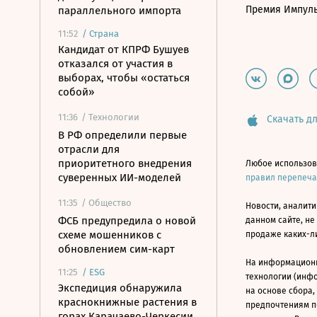
Премия Импул
параллельного импорта
11:52
/
Страна
Кандидат от КПРФ Бушуев
отказался от участия в
выборах, чтобы «остаться
собой»
11:36
/ Технологии
Скачать дл
В РФ определили первые
отрасли для
приоритетного внедрения
Любое использов
суверенных ИИ-моделей
правил перепеч
11:35
/ Общество
Новости, аналити
ФСБ предупредила о новой
данном сайте, не
схеме мошенников с
продаже каких-л
обновлением сим-карт
На информацион
11:25
/
ESG
технологии (инф
Экспедиция обнаружила
на основе сбора,
краснокнижные растения в
предпочтениям п
горах Карачаево-Черкесии