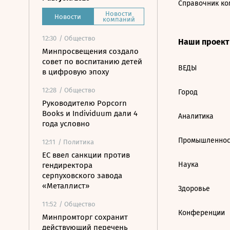
Справочник ко
Новости
Новости
компаний
12:30
/ Общество
Наши проек
Минпросвещения создало
совет по воспитанию детей
ВЕДЫ
в цифровую эпоху
12:28
/ Общество
Город
Руководителю Popcorn
Books и Individuum дали 4
Аналитика
года условно
Промышленнос
12:11
/ Политика
ЕС ввел санкции против
Наука
гендиректора
серпуховского завода
«Металлист»
Здоровье
11:52
/ Общество
Конференции
Минпромторг сохранит
действующий перечень