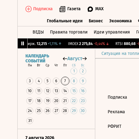
Подписка
Газета
MAX
Глобальные идеи
Бизнес
Экономика
ВЕДЫ
Правила торговли
Идеи управления
Г
Глобальные идеи
Бизнес
Экономик
31%
↓
CNY Бирж.
12,215
+1,11%
↑
IMOEX
2 275,84
-0,44%
↓
RTSI
880,68
-0
Ситуация на топл
КАЛЕНДАРЬ
Август
СОБЫТИЙ
Пн
Вт
Ср
Чт
Пт
Сб
Вс
1
2
3
4
5
6
7
8
9
10
11
12
13
14
15
16
Подписка
17
18
19
20
21
22
23
24
25
26
27
28
29
30
Реклама
31
РФРИТ
7 августа 2026