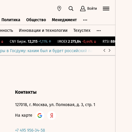
Войти
Политика
Общество
Менеджмент
нность
Инновации и технологии
Техуспех
ть
Политика
Общество
Менеджмент
↓
CNY Бирж.
12,215
+1,11%
↑
IMOEX
2 275,84
-0,44%
↓
RTSI
880,68
-0,44%
ры в Госдуму: каким был и будет российский парламент
Война н
Контакты
127018, г. Москва, ул. Полковая, д. 3, стр. 1
На карте
+7 495 956-34-58