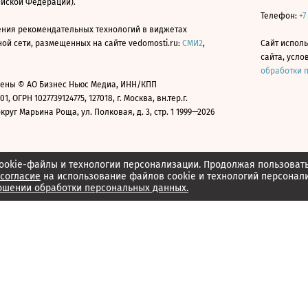
ийской Федерации).
Телефон:
+7
ния рекомендательных технологий в виджетах
й сети, размещенных на сайте vedomosti.ru:
СМИ2
,
Сайт испол
сайта, усл
обработки 
ены © АО Бизнес Ньюс Медиа, ИНН/КПП
01, ОГРН 1027739124775, 127018, г. Москва, вн.тер.г.
уг Марьина Роща, ул. Полковая, д. 3, стр. 1 1999—2026
ookie-файлы и технологии персонализации. Продолжая пользоват
согласие
на использование файлов cookie и технологий персонал
ошении обработки персональных данных.