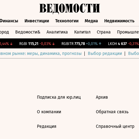
Финансы
Инвестиции
Технологии
Медиа
Недвижимость
ород
Ведомости&
Аналитика
Капитал
Страна
Промышле
а
Финансы
Инвестиции
Технологии
Медиа
Недвижимос
,44%
↓
RGBI
115,21
-0,03%
↓
RGBITR
775,78
+0,01%
↑
LKOH
4 637
-0,31%
ивном рынке: меры, динамика, прогнозы
Выбор редакции
Выбо
Подписка для юр.лиц
Архив
О компании
Обратная связь
Редакция
Справочный центр