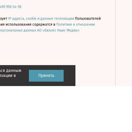
 495 956-34-58
ьзует
IP адреса, cookie и данные геолокации
Пользователей
овия использования содержатся в
Политике в отношении
персональных данных АО «Бизнес Ньюс Медиа»
ься данным
Принять
изации в