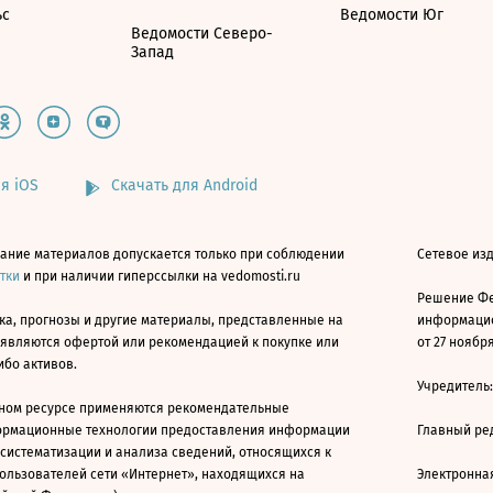
ьс
Ведомости Юг
Ведомости Северо-
Запад
я iOS
Скачать для Android
ание материалов допускается только при соблюдении
Сетевое изд
атки
и при наличии гиперссылки на vedomosti.ru
Решение Фе
ка, прогнозы и другие материалы, представленные на
информацио
 являются офертой или рекомендацией к покупке или
от 27 ноября
ибо активов.
Учредитель
ном ресурсе применяются рекомендательные
ормационные технологии предоставления информации
Главный ре
 систематизации и анализа сведений, относящихся к
ользователей сети «Интернет», находящихся на
Электронна