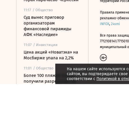
территории Росс
11:17
/ Общество
Правила примене
Суд вынес приговор
рекламно-обменно
организаторам
INFOX
,
24smi
финансовой пирамиды
АФК «Наследие»
Все права защищ
7712108141/7715010
11:07
/ Инвестиции
муниципальный окр
Цена акций «Новатэка» на
Мосбирже упала на 2,2%
11:01
/ Общество
На нашем сайте используются c
сайтом, вы подтверждаете свое
Более 100 пляжей Анапы
соответствии с
Политикой в отн
получили разрешение на
открытие пляжного сезона
11:00
/
Город
Мошенники приглашали
иностранцев в фальшивый
университете в Хельсинки
10:54
/ Бизнес