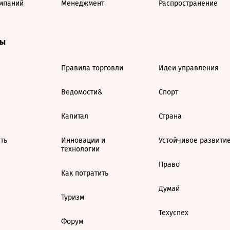
мпаний
Менеджмент
Распространение
ты
Правила торговли
Идеи управления
Ведомости&
Спорт
Капитал
Страна
ть
Инновации и
Устойчивое развити
технологии
Право
Как потратить
Думай
Туризм
Техуспех
Форум