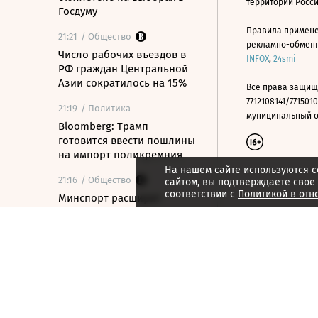
территории Росс
Госдуму
Правила примене
21:21
/ Общество
рекламно-обменно
Число рабочих въездов в
INFOX
,
24smi
РФ граждан Центральной
Азии сократилось на 15%
Все права защищ
7712108141/7715010
21:19
/ Политика
муниципальный окр
Bloomberg: Трамп
готовится ввести пошлины
на импорт поликремния
На нашем сайте используются c
21:16
/ Общество
сайтом, вы подтверждаете свое
соответствии с
Политикой в отн
Минспорт расширит
перечень спортивных
организаций для
налогового вычета
21:10
/ Экономика
Почему нефтегазовые
доходы бюджета в июле
достигли максимума с