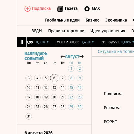
Подписка
Газета
MAX
Глобальные идеи
Бизнес
Экономика
ВЕДЫ
Правила торговли
Идеи управления
Г
Глобальные идеи
Бизнес
Экономик
CNY Бирж.
11,99
+0,33%
↑
IMOEX
2 301,65
+1,43%
↑
RTSI
895,93
+1,68%
↑
Ситуация на топл
КАЛЕНДАРЬ
Август
СОБЫТИЙ
Пн
Вт
Ср
Чт
Пт
Сб
Вс
1
2
3
4
5
6
7
8
9
10
11
12
13
14
15
16
Подписка
17
18
19
20
21
22
23
24
25
26
27
28
29
30
Реклама
31
РФРИТ
6 августа 2026