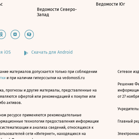
ьс
Ведомости Юг
Ведомости Северо-
Запад
я iOS
Скачать для Android
ание материалов допускается только при соблюдении
Сетевое изд
атки
и при наличии гиперссылки на vedomosti.ru
Решение Фе
ка, прогнозы и другие материалы, представленные на
информацио
 являются офертой или рекомендацией к покупке или
от 27 ноября
ибо активов.
Учредитель
ном ресурсе применяются рекомендательные
ормационные технологии предоставления информации
Главный ре
 систематизации и анализа сведений, относящихся к
ользователей сети «Интернет», находящихся на
Электронна