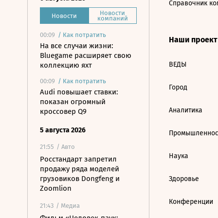
Справочник ко
Новости
Новости
компаний
00:09
/
Как потратить
Наши проек
На все случаи жизни:
Bluegame расширяет свою
ВЕДЫ
коллекцию яхт
00:09
/
Как потратить
Город
Audi повышает ставки:
показан огромный
Аналитика
кроссовер Q9
5 августа 2026
Промышленнос
21:55
/ Авто
Наука
Росстандарт запретил
продажу ряда моделей
грузовиков Dongfeng и
Здоровье
Zoomlion
Конференции
21:43
/ Медиа