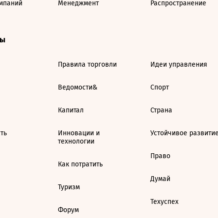
мпаний
Менеджмент
Распространение
ты
Правила торговли
Идеи управления
Ведомости&
Спорт
Капитал
Страна
ть
Инновации и
Устойчивое развити
технологии
Право
Как потратить
Думай
Туризм
Техуспех
Форум