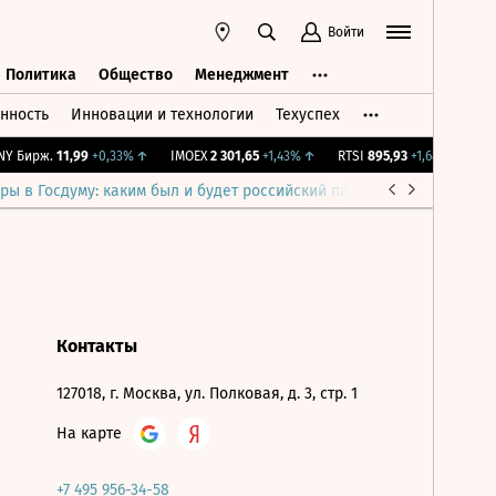
Войти
Политика
Общество
Менеджмент
нность
Инновации и технологии
Техуспех
ть
Политика
Общество
Менеджмент
Y Бирж.
11,99
+0,33%
↑
IMOEX
2 301,65
+1,43%
↑
RTSI
895,93
+1,68%
↑
RG
ры в Госдуму: каким был и будет российский парламент
Война н
Контакты
127018, г. Москва, ул. Полковая, д. 3, стр. 1
На карте
+7 495 956-34-58