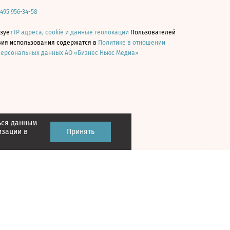
 495 956-34-58
ьзует
IP адреса, cookie и данные геолокации
Пользователей
овия использования содержатся в
Политике в отношении
персональных данных АО «Бизнес Ньюс Медиа»
ься данным
Принять
изации в