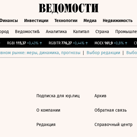
Финансы
Инвестиции
Технологии
Медиа
Недвижимость
ород
Ведомости&
Аналитика
Капитал
Страна
Промышле
а
Финансы
Инвестиции
Технологии
Медиа
Недвижимос
RGBI
115,37
+0,43%
↑
RGBITR
776,27
+0,44%
↑
MOEX
161,9
+0,8%
↑
CN
ивном рынке: меры, динамика, прогнозы
Выбор редакции
Выбо
Подписка для юр.лиц
Архив
О компании
Обратная связь
Редакция
Справочный центр