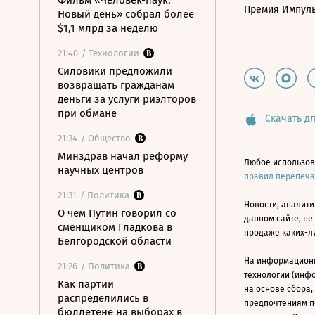
Фильм «Человек-паук:
Премия Импул
Новый день» собрал более
$1,1 млрд за неделю
21:40
/ Технологии
Силовики предложили
возвращать гражданам
деньги за услуги риэлторов
при обмане
Скачать дл
21:34
/ Общество
Минздрав начал реформу
Любое использов
научных центров
правил перепеч
21:31
/ Политика
Новости, аналити
О чем Путин говорил со
данном сайте, не
сменщиком Гладкова в
продаже каких-л
Белгородской области
На информацион
21:26
/ Политика
технологии (инф
Как партии
на основе сбора,
распределились в
предпочтениям п
бюллетене на выборах в