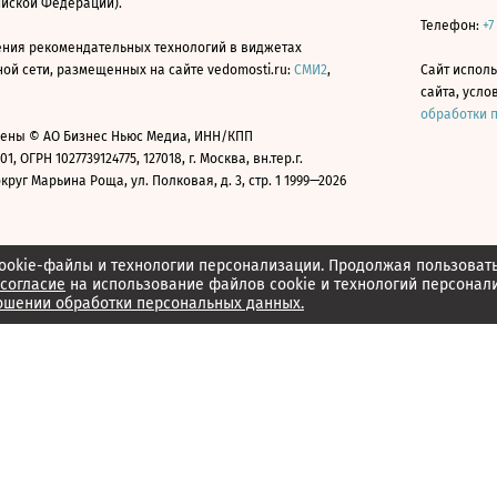
ийской Федерации).
Телефон:
+7
ния рекомендательных технологий в виджетах
й сети, размещенных на сайте vedomosti.ru:
СМИ2
,
Сайт испол
сайта, усл
обработки 
ены © АО Бизнес Ньюс Медиа, ИНН/КПП
01, ОГРН 1027739124775, 127018, г. Москва, вн.тер.г.
уг Марьина Роща, ул. Полковая, д. 3, стр. 1 1999—2026
ookie-файлы и технологии персонализации. Продолжая пользоват
согласие
на использование файлов cookie и технологий персонал
ошении обработки персональных данных.