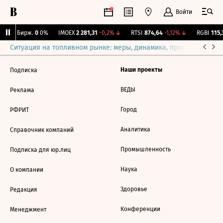
Войти
CNY Бирж.
0
0%
IMOEX
2 281,31
-0,2%
↓
RTSI
874,64
-1,12%
↓
RGBI
115,3
Ситуация на топливном рынке: меры, динамика, прогнозы
Выб
Наши проекты
Подписка
ВЕДЫ
Реклама
Город
РФРИТ
Аналитика
Справочник компаний
Промышленность
Подписка для юр.лиц
Наука
О компании
Здоровье
Редакция
Конференции
Менеджмент