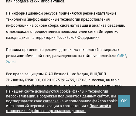
или продаже каких-либо активов.
На информационном ресурсе применяются рекомендательные
технологии (информационные технологии предоставления
информации на основе сбора, систематизации и анализа сведений,
относящихся к предпочтениям пользователей сети «Интернет»,
находящихся на территории Российской Федерации).
Правила применения рекомендательных технологий в виджетах
рекламно-обменной сети, размещенных на сайте vedomosti.ru:
СМИ2
,
24smi
Все права защищены © АО Бизнес Ньюс Медиа, ИНН/КПП
7712108141/771501001, ОГРН 1027739124775, 127018, г. Москва, вн.тер.г.
муниципальный округ Марьина Роща, ул. Полковая, д. 3, стр. 1 1999—
На нашем сайте используются cookie-файлы и технологии
2026
персонализации. Продолжая пользоваться данным сайтом, вы
ОК
подтверждаете свое
согласие
на использование файлов cookie
и технологий персонализации в соответствии с
Политикой в
отношении обработки персональных данных.