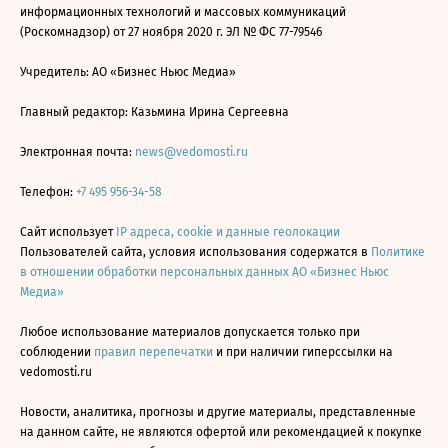
информационных технологий и массовых коммуникаций
(Роскомнадзор) от 27 ноября 2020 г. ЭЛ № ФС 77-79546
Учредитель: АО «Бизнес Ньюс Медиа»
Главный редактор: Казьмина Ирина Сергеевна
Электронная почта:
news@vedomosti.ru
Телефон:
+7 495 956-34-58
Сайт использует
IP адреса, cookie и данные геолокации
Пользователей сайта, условия использования содержатся в
Политике
в отношении обработки персональных данных АО «Бизнес Ньюс
Медиа»
Любое использование материалов допускается только при
соблюдении
правил перепечатки
и при наличии гиперссылки на
vedomosti.ru
Новости, аналитика, прогнозы и другие материалы, представленные
на данном сайте, не являются офертой или рекомендацией к покупке