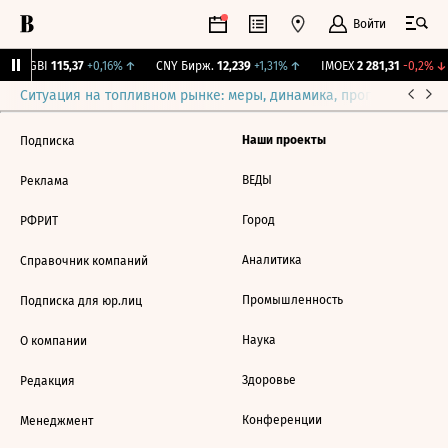
Войти
RGBI
115,37
+0,16%
↑
CNY Бирж.
12,239
+1,31%
↑
IMOEX
2 281,31
-0,2%
↓
Ситуация на топливном рынке: меры, динамика, прогнозы
Выб
Наши проекты
Подписка
ВЕДЫ
Реклама
Город
РФРИТ
Аналитика
Справочник компаний
Промышленность
Подписка для юр.лиц
Наука
О компании
Здоровье
Редакция
Конференции
Менеджмент