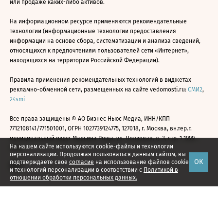
или продаже каких-либо активов.
На информационном ресурсе применяются рекомендательные
технологии (информационные технологии предоставления
информации на основе сбора, систематизации и анализа сведений,
относящихся к предпочтениям пользователей сети «Интернет»,
находящихся на территории Российской Федерации).
Правила применения рекомендательных технологий в виджетах
рекламно-обменной сети, размещенных на сайте vedomosti.ru:
СМИ2
,
24smi
Все права защищены © АО Бизнес Ньюс Медиа, ИНН/КПП
7712108141/771501001, ОГРН 1027739124775, 127018, г. Москва, вн.тер.г.
муниципальный округ Марьина Роща, ул. Полковая, д. 3, стр. 1 1999—
На нашем сайте используются cookie-файлы и технологии
2026
персонализации. Продолжая пользоваться данным сайтом, вы
ОК
подтверждаете свое
согласие
на использование файлов cookie
и технологий персонализации в соответствии с
Политикой в
отношении обработки персональных данных.