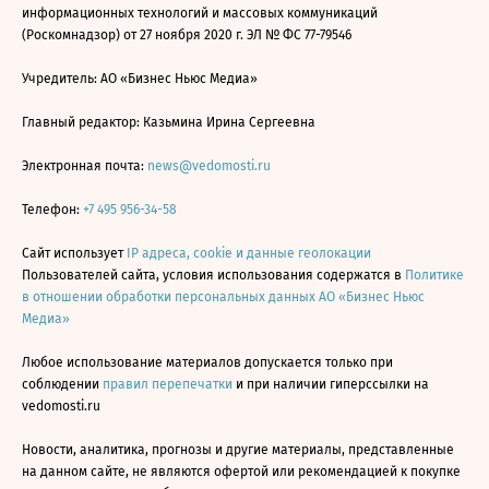
информационных технологий и массовых коммуникаций
(Роскомнадзор) от 27 ноября 2020 г. ЭЛ № ФС 77-79546
Учредитель: АО «Бизнес Ньюс Медиа»
Главный редактор: Казьмина Ирина Сергеевна
Электронная почта:
news@vedomosti.ru
Телефон:
+7 495 956-34-58
Сайт использует
IP адреса, cookie и данные геолокации
Пользователей сайта, условия использования содержатся в
Политике
в отношении обработки персональных данных АО «Бизнес Ньюс
Медиа»
Любое использование материалов допускается только при
соблюдении
правил перепечатки
и при наличии гиперссылки на
vedomosti.ru
Новости, аналитика, прогнозы и другие материалы, представленные
на данном сайте, не являются офертой или рекомендацией к покупке