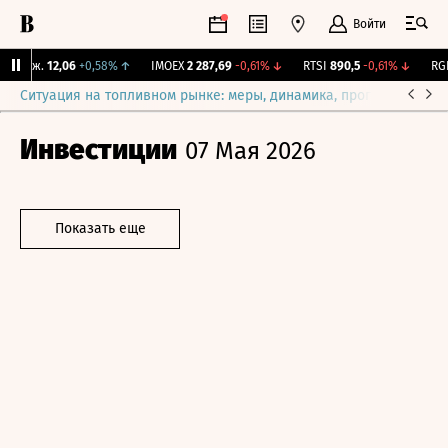
Войти
 Бирж.
12,06
+0,58%
↑
IMOEX
2 287,69
-0,61%
↓
RTSI
890,5
-0,61%
↓
RGBI
Ситуация на топливном рынке: меры, динамика, прогнозы
Выб
Инвестиции
07 Мая 2026
Показать еще