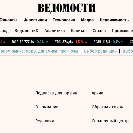
Финансы
Инвестиции
Технологии
Медиа
Недвижимость
ород
Ведомости&
Аналитика
Капитал
Страна
Промышле
а
Финансы
Инвестиции
Технологии
Медиа
Недвижимос
↓
RGBITR
777,14
+0,2%
↑
RTSI
874,64
-1,12%
↓
RGBI
115,3
+0,1%
↑
CNY
ивном рынке: меры, динамика, прогнозы
Выбор редакции
Выбо
Подписка для юр.лиц
Архив
О компании
Обратная связь
Редакция
Справочный центр