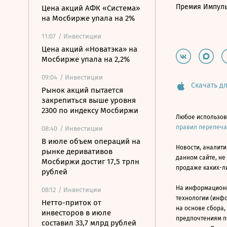
Премия Импул
Цена акций АФК «Система»
на Мосбирже упала на 2%
11:07
/ Инвестиции
Цена акций «Новатэка» на
Мосбирже упала на 2,2%
09:04
/ Инвестиции
Скачать дл
Рынок акций пытается
закрепиться выше уровня
2300 по индексу Мосбиржи
Любое использов
правил перепеч
08:40
/ Инвестиции
В июле объем операций на
Новости, аналити
рынке деривативов
данном сайте, не
Мосбиржи достиг 17,5 трлн
продаже каких-л
рублей
На информацион
08:12
/ Инвестиции
технологии (инф
Нетто-приток от
на основе сбора,
инвесторов в июле
предпочтениям п
составил 33,7 млрд рублей