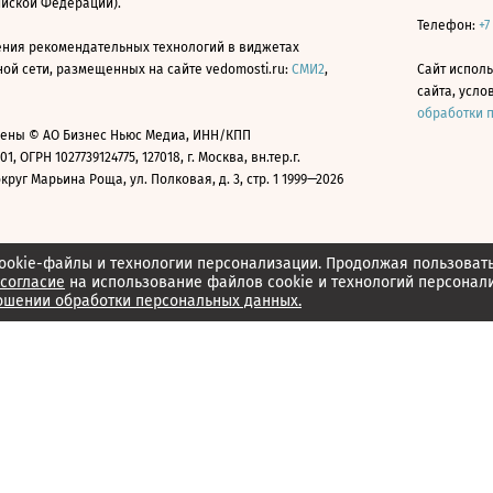
ийской Федерации).
Телефон:
+7
ния рекомендательных технологий в виджетах
й сети, размещенных на сайте vedomosti.ru:
СМИ2
,
Сайт испол
сайта, усл
обработки 
ены © АО Бизнес Ньюс Медиа, ИНН/КПП
01, ОГРН 1027739124775, 127018, г. Москва, вн.тер.г.
уг Марьина Роща, ул. Полковая, д. 3, стр. 1 1999—2026
ookie-файлы и технологии персонализации. Продолжая пользоват
согласие
на использование файлов cookie и технологий персонал
ошении обработки персональных данных.