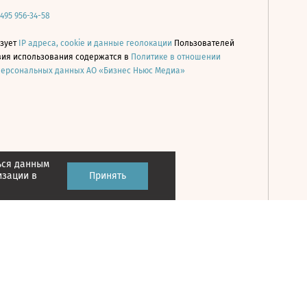
 495 956-34-58
ьзует
IP адреса, cookie и данные геолокации
Пользователей
овия использования содержатся в
Политике в отношении
персональных данных АО «Бизнес Ньюс Медиа»
ься данным
Принять
изации в