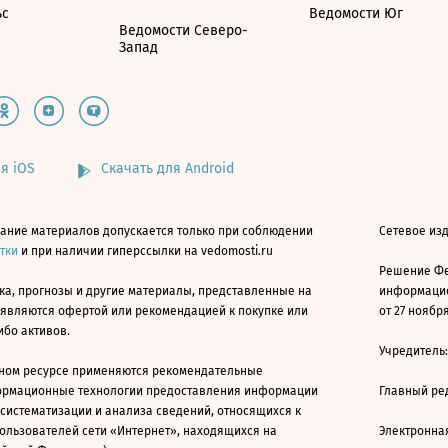
ьс
Ведомости Юг
Ведомости Северо-
Запад
я iOS
Скачать для Android
ание материалов допускается только при соблюдении
Сетевое изд
атки
и при наличии гиперссылки на vedomosti.ru
Решение Фе
ка, прогнозы и другие материалы, представленные на
информацио
 являются офертой или рекомендацией к покупке или
от 27 ноября
ибо активов.
Учредитель
ном ресурсе применяются рекомендательные
ормационные технологии предоставления информации
Главный ре
 систематизации и анализа сведений, относящихся к
ользователей сети «Интернет», находящихся на
Электронна