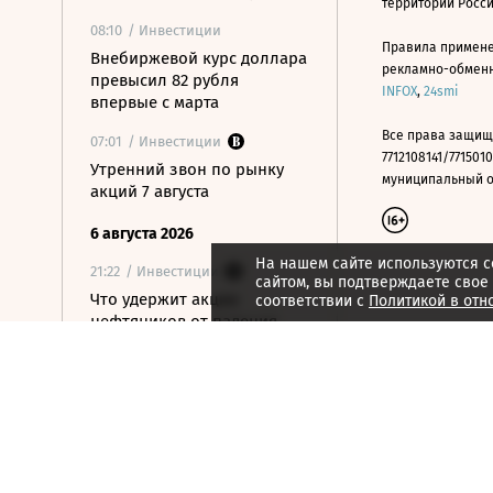
территории Росс
08:10
/ Инвестиции
Правила примене
Внебиржевой курс доллара
рекламно-обменно
превысил 82 рубля
INFOX
,
24smi
впервые с марта
Все права защищ
07:01
/ Инвестиции
7712108141/7715010
Утренний звон по рынку
муниципальный окр
акций 7 августа
6 августа 2026
На нашем сайте используются c
21:22
/ Инвестиции
сайтом, вы подтверждаете свое
Что удержит акции
соответствии с
Политикой в отн
нефтяников от падения
вслед за нефтью
21:09
/ Инвестиции
Как ЦБ ужесточит правила
выхода на фондовый
рынок