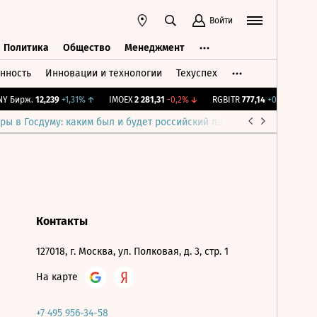
Войти
Политика
Общество
Менеджмент
нность
Инновации и технологии
Техуспех
ть
Политика
Общество
Менеджмент
 Бирж.
12,239
+1,31%
↑
IMOEX
2 281,31
-0,2%
↓
RGBITR
777,14
+0,2%
↑
RT
ры в Госдуму: каким был и будет российский парламент
Война н
Контакты
127018, г. Москва, ул. Полковая, д. 3, стр. 1
На карте
+7 495 956-34-58