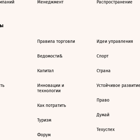
мпаний
Менеджмент
Распространение
ты
Правила торговли
Идеи управления
Ведомости&
Спорт
Капитал
Страна
ть
Инновации и
Устойчивое развити
технологии
Право
Как потратить
Думай
Туризм
Техуспех
Форум