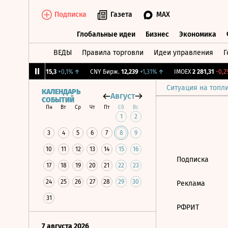
Подписка
Газета
MAX
Глобальные идеи
Бизнес
Экономика
ВЕДЫ
Правила торговли
Идеи управления
Г
Глобальные идеи
Бизнес
Экономик
12%
↓
RGBI
115,3
+0,1%
↑
CNY Бирж.
12,239
+1,31%
↑
IMOEX
2 281,31
-0,2%
Ситуация на топл
КАЛЕНДАРЬ
Август
СОБЫТИЙ
Пн
Вт
Ср
Чт
Пт
Сб
Вс
1
2
3
4
5
6
7
8
9
10
11
12
13
14
15
16
Подписка
17
18
19
20
21
22
23
24
25
26
27
28
29
30
Реклама
31
РФРИТ
7 августа 2026