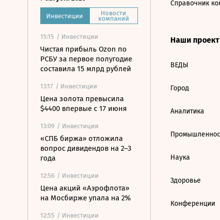
Справочник ко
Новости
Инвестиции
компаний
15:15
/ Инвестиции
Наши проек
Чистая прибыль Ozon по
РСБУ за первое полугодие
ВЕДЫ
составила 15 млрд рублей
13:17
/ Инвестиции
Город
Цена золота превысила
$4400 впервые с 17 июня
Аналитика
13:09
/ Инвестиции
Промышленнос
«СПБ биржа» отложила
вопрос дивидендов на 2–3
Наука
года
12:56
/ Инвестиции
Здоровье
Цена акций «Аэрофлота»
на Мосбирже упала на 2%
Конференции
12:55
/ Инвестиции