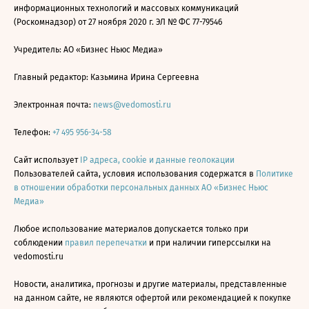
информационных технологий и массовых коммуникаций
(Роскомнадзор) от 27 ноября 2020 г. ЭЛ № ФС 77-79546
Учредитель: АО «Бизнес Ньюс Медиа»
Главный редактор: Казьмина Ирина Сергеевна
Электронная почта:
news@vedomosti.ru
Телефон:
+7 495 956-34-58
Сайт использует
IP адреса, cookie и данные геолокации
Пользователей сайта, условия использования содержатся в
Политике
в отношении обработки персональных данных АО «Бизнес Ньюс
Медиа»
Любое использование материалов допускается только при
соблюдении
правил перепечатки
и при наличии гиперссылки на
vedomosti.ru
Новости, аналитика, прогнозы и другие материалы, представленные
на данном сайте, не являются офертой или рекомендацией к покупке