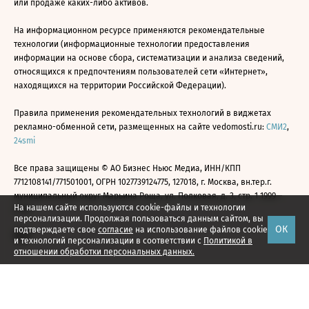
или продаже каких-либо активов.
На информационном ресурсе применяются рекомендательные
технологии (информационные технологии предоставления
информации на основе сбора, систематизации и анализа сведений,
относящихся к предпочтениям пользователей сети «Интернет»,
находящихся на территории Российской Федерации).
Правила применения рекомендательных технологий в виджетах
рекламно-обменной сети, размещенных на сайте vedomosti.ru:
СМИ2
,
24smi
Все права защищены © АО Бизнес Ньюс Медиа, ИНН/КПП
7712108141/771501001, ОГРН 1027739124775, 127018, г. Москва, вн.тер.г.
муниципальный округ Марьина Роща, ул. Полковая, д. 3, стр. 1 1999—
На нашем сайте используются cookie-файлы и технологии
2026
персонализации. Продолжая пользоваться данным сайтом, вы
ОК
подтверждаете свое
согласие
на использование файлов cookie
и технологий персонализации в соответствии с
Политикой в
отношении обработки персональных данных.