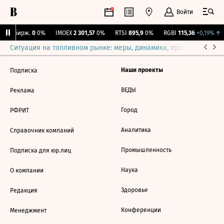
Войти
CNY Бирж.
0
0%
IMOEX
2 301,57
0%
RTSI
895,9
0%
RGBI
115,36
+0,19%
↑
Ситуация на топливном рынке: меры, динамика, прогнозы
Выб
Наши проекты
Подписка
ВЕДЫ
Реклама
Город
РФРИТ
Аналитика
Справочник компаний
Промышленность
Подписка для юр.лиц
Наука
О компании
Здоровье
Редакция
Конференции
Менеджмент