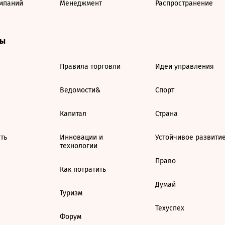
мпаний
Менеджмент
Распространение
ты
Правила торговли
Идеи управления
Ведомости&
Спорт
Капитал
Страна
ть
Инновации и
Устойчивое развити
технологии
Право
Как потратить
Думай
Туризм
Техуспех
Форум