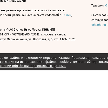
ийской Федерации).
Телефон:
+7
ния рекомендательных технологий в виджетах
й сети, размещенных на сайте vedomosti.ru:
СМИ2
,
Сайт испол
сайта, усл
обработки 
ены © АО Бизнес Ньюс Медиа, ИНН/КПП
01, ОГРН 1027739124775, 127018, г. Москва, вн.тер.г.
уг Марьина Роща, ул. Полковая, д. 3, стр. 1 1999—2026
ookie-файлы и технологии персонализации. Продолжая пользоват
согласие
на использование файлов cookie и технологий персонал
ошении обработки персональных данных.