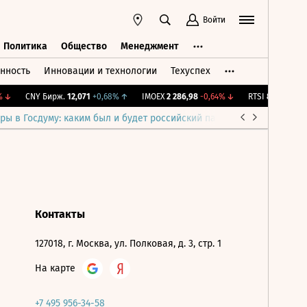
Войти
Политика
Общество
Менеджмент
нность
Инновации и технологии
Техуспех
ть
Политика
Общество
Менеджмент
↓
CNY Бирж.
12,071
+0,68%
↑
IMOEX
2 286,98
-0,64%
↓
RTSI
890,22
-0,6
ры в Госдуму: каким был и будет российский парламент
Война н
Контакты
127018, г. Москва, ул. Полковая, д. 3, стр. 1
На карте
+7 495 956-34-58