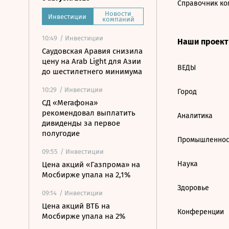
Справочник ко
Новости
Инвестиции
компаний
10:49
/ Инвестиции
Наши проек
Саудовская Аравия снизила
цену на Arab Light для Азии
ВЕДЫ
до шестилетнего минимума
10:29
/ Инвестиции
Город
СД «Мегафона»
рекомендовал выплатить
Аналитика
дивиденды за первое
полугодие
Промышленнос
09:55
/ Инвестиции
Наука
Цена акций «Газпрома» на
Мосбирже упала на 2,1%
Здоровье
09:14
/ Инвестиции
Цена акций ВТБ на
Конференции
Мосбирже упала на 2%