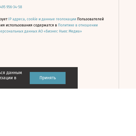
 495 956-34-58
ьзует
IP адреса, cookie и данные геолокации
Пользователей
овия использования содержатся в
Политике в отношении
персональных данных АО «Бизнес Ньюс Медиа»
ься данным
Принять
изации в