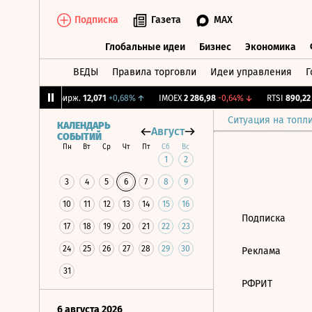
Подписка
Газета
MAX
Глобальные идеи
Бизнес
Экономика
ВЕДЫ
Правила торговли
Идеи управления
Г
Глобальные идеи
Бизнес
Экономик
17%
↓
CNY Бирж.
12,071
+0,68%
↑
IMOEX
2 286,98
-0,64%
↓
RTSI
890,22
-
Ситуация на топл
КАЛЕНДАРЬ
Август
СОБЫТИЙ
Пн
Вт
Ср
Чт
Пт
Сб
Вс
1
2
3
4
5
6
7
8
9
10
11
12
13
14
15
16
Подписка
17
18
19
20
21
22
23
24
25
26
27
28
29
30
Реклама
31
РФРИТ
6 августа 2026