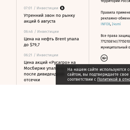
территории Росс
07:01
/ Инвестиции
Правила примене
Утренний звон по рынку
рекламно-обменно
акций 6 августа
INFOX
,
24smi
06:46
/ Инвестиции
Все права защищ
Цена на нефть Brent упала
7712108141/7715010
до $79,7
муниципальный окр
06:21
/ Инвестиции
Цена акций «Русагро» на
Мосбирже упала на 13,4%
На нашем сайте используются c
после дивидендной
сайтом, вы подтверждаете свое
соответствии с
Политикой в отн
отсечки
06:00
/ Инвестиции
Открытая позиция бизнеса
на Мосбирже превысила 3
трлн рублей
5 августа 2026