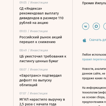
09:05
/ Инвестиции
Премия Импул
СД «Яндекса»
рекомендовал выплату
дивидендов в размере 110
рублей на акцию
09:03
/ Инвестиции
Российский рынок акций
Скачать дл
перешел к снижению
08:49
/ Инвестиции
Любое использов
ЦБ ужесточил требования к
правил перепеч
листингу ценных бумаг
Новости, аналити
08:07
/ Инвестиции
данном сайте, не
«Евротранс» подтвердил
продаже каких-л
дефолт по выпуску
облигаций
На информацион
технологии (инф
07:07
/ Инвестиции
на основе сбора,
МГКЛ нарастило выручку в
предпочтениям п
2,5 раза с начала года