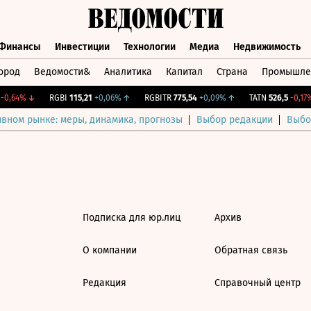
Финансы
Инвестиции
Технологии
Медиа
Недвижимость
ород
Ведомости&
Аналитика
Капитал
Страна
Промышле
а
Финансы
Инвестиции
Технологии
Медиа
Недвижимос
0,64%
↓
RGBI
115,21
+0,06%
↑
RGBITR
775,54
+0,09%
↑
TATN
526,5
-0,17%
ивном рынке: меры, динамика, прогнозы
Выбор редакции
Выбо
Подписка для юр.лиц
Архив
О компании
Обратная связь
Редакция
Справочный центр