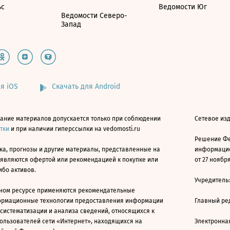
ьс
Ведомости Юг
Ведомости Северо-
Запад
я iOS
Скачать для Android
ание материалов допускается только при соблюдении
Сетевое изд
атки
и при наличии гиперссылки на vedomosti.ru
Решение Фе
ка, прогнозы и другие материалы, представленные на
информацио
 являются офертой или рекомендацией к покупке или
от 27 ноября
ибо активов.
Учредитель
ном ресурсе применяются рекомендательные
ормационные технологии предоставления информации
Главный ре
 систематизации и анализа сведений, относящихся к
ользователей сети «Интернет», находящихся на
Электронна