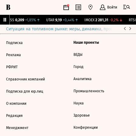
Войти
RGSS
0,209
+1,85%
↑
UTAR
9,19
+0,44%
↑
IMOEX
2 281,31
-0,2%
↓
RTSI
Ситуация на топливном рынке: меры, динамика, прогнозы
Выб
Наши проекты
Подписка
ВЕДЫ
Реклама
Город
РФРИТ
Аналитика
Справочник компаний
Промышленность
Подписка для юр.лиц
Наука
О компании
Здоровье
Редакция
Конференции
Менеджмент