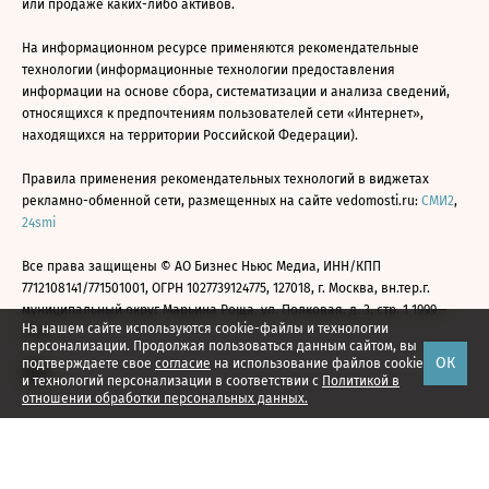
или продаже каких-либо активов.
На информационном ресурсе применяются рекомендательные
технологии (информационные технологии предоставления
информации на основе сбора, систематизации и анализа сведений,
относящихся к предпочтениям пользователей сети «Интернет»,
находящихся на территории Российской Федерации).
Правила применения рекомендательных технологий в виджетах
рекламно-обменной сети, размещенных на сайте vedomosti.ru:
СМИ2
,
24smi
Все права защищены © АО Бизнес Ньюс Медиа, ИНН/КПП
7712108141/771501001, ОГРН 1027739124775, 127018, г. Москва, вн.тер.г.
муниципальный округ Марьина Роща, ул. Полковая, д. 3, стр. 1 1999—
На нашем сайте используются cookie-файлы и технологии
2026
персонализации. Продолжая пользоваться данным сайтом, вы
ОК
подтверждаете свое
согласие
на использование файлов cookie
и технологий персонализации в соответствии с
Политикой в
отношении обработки персональных данных.