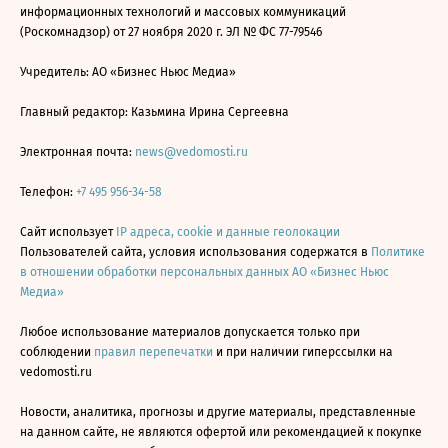
информационных технологий и массовых коммуникаций
(Роскомнадзор) от 27 ноября 2020 г. ЭЛ № ФС 77-79546
Учредитель: АО «Бизнес Ньюс Медиа»
Главный редактор: Казьмина Ирина Сергеевна
Электронная почта:
news@vedomosti.ru
Телефон:
+7 495 956-34-58
Сайт использует
IP адреса, cookie и данные геолокации
Пользователей сайта, условия использования содержатся в
Политике
в отношении обработки персональных данных АО «Бизнес Ньюс
Медиа»
Любое использование материалов допускается только при
соблюдении
правил перепечатки
и при наличии гиперссылки на
vedomosti.ru
Новости, аналитика, прогнозы и другие материалы, представленные
на данном сайте, не являются офертой или рекомендацией к покупке