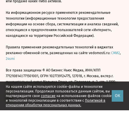
или продаже каких-либо активов.
На информационном ресурсе применяются рекомендательные
технологии (информационные технологии предоставления
информации на основе сбора, систематизации и анализа сведений,
относящихся к предпочтениям пользователей сети «Интернет»,
находящихся на территории Российской Федерации).
Правила применения рекомендательных технологий в виджетах
рекламно-обменной сети, размещенных на сайте vedomosti.ru:
СМИ2
,
24smi
Все права защищены © АО Бизнес Ньюс Медиа, ИНН/КПП
7712108141/771501001, ОГРН 1027739124775, 127018, г. Москва, вн.тер.г.
муниципальный округ Марьина Роща, ул. Полковая, д. 3, стр. 1 1999—
На нашем сайте используются cookie-файлы и технологии
2026
персонализации. Продолжая пользоваться данным сайтом, вы
ОК
подтверждаете свое
согласие
на использование файлов cookie
и технологий персонализации в соответствии с
Политикой в
отношении обработки персональных данных.