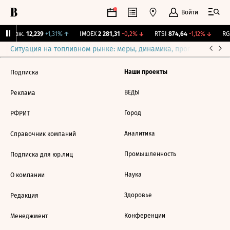
Войти
Y Бирж.
12,239
+1,31%
↑
IMOEX
2 281,31
-0,2%
↓
RTSI
874,64
-1,12%
↓
RGB
Ситуация на топливном рынке: меры, динамика, прогнозы
Выб
Наши проекты
Подписка
ВЕДЫ
Реклама
Город
РФРИТ
Аналитика
Справочник компаний
Промышленность
Подписка для юр.лиц
Наука
О компании
Здоровье
Редакция
Конференции
Менеджмент