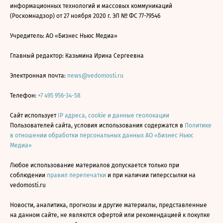
информационных технологий и массовых коммуникаций
(Роскомнадзор) от 27 ноября 2020 г. ЭЛ № ФС 77-79546
Учредитель: АО «Бизнес Ньюс Медиа»
Главный редактор: Казьмина Ирина Сергеевна
Электронная почта:
news@vedomosti.ru
Телефон:
+7 495 956-34-58
Сайт использует
IP адреса, cookie и данные геолокации
Пользователей сайта, условия использования содержатся в
Политике
в отношении обработки персональных данных АО «Бизнес Ньюс
Медиа»
Любое использование материалов допускается только при
соблюдении
правил перепечатки
и при наличии гиперссылки на
vedomosti.ru
Новости, аналитика, прогнозы и другие материалы, представленные
на данном сайте, не являются офертой или рекомендацией к покупке