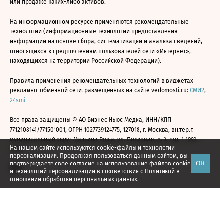
или продаже каких-либо активов.
На информационном ресурсе применяются рекомендательные
технологии (информационные технологии предоставления
информации на основе сбора, систематизации и анализа сведений,
относящихся к предпочтениям пользователей сети «Интернет»,
находящихся на территории Российской Федерации).
Правила применения рекомендательных технологий в виджетах
рекламно-обменной сети, размещенных на сайте vedomosti.ru:
СМИ2
,
24smi
Все права защищены © АО Бизнес Ньюс Медиа, ИНН/КПП
7712108141/771501001, ОГРН 1027739124775, 127018, г. Москва, вн.тер.г.
муниципальный округ Марьина Роща, ул. Полковая, д. 3, стр. 1 1999—
На нашем сайте используются cookie-файлы и технологии
2026
персонализации. Продолжая пользоваться данным сайтом, вы
ОК
подтверждаете свое
согласие
на использование файлов cookie
и технологий персонализации в соответствии с
Политикой в
отношении обработки персональных данных.