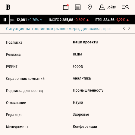
Войти
NY Бирж.
12,081
+0,76%
↑
IMOEX
2 285,88
-0,69%
↓
RTSI
884,56
-1,27%
↓
Ситуация на топливном рынке: меры, динамика, прогнозы
Выб
Наши проекты
Подписка
ВЕДЫ
Реклама
Город
РФРИТ
Аналитика
Справочник компаний
Промышленность
Подписка для юр.лиц
Наука
О компании
Здоровье
Редакция
Конференции
Менеджмент