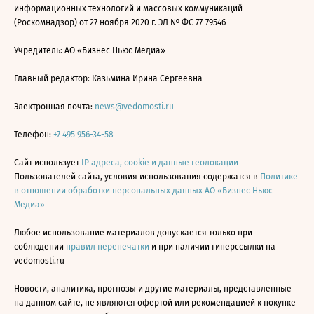
информационных технологий и массовых коммуникаций
(Роскомнадзор) от 27 ноября 2020 г. ЭЛ № ФС 77-79546
Учредитель: АО «Бизнес Ньюс Медиа»
Главный редактор: Казьмина Ирина Сергеевна
Электронная почта:
news@vedomosti.ru
Телефон:
+7 495 956-34-58
Сайт использует
IP адреса, cookie и данные геолокации
Пользователей сайта, условия использования содержатся в
Политике
в отношении обработки персональных данных АО «Бизнес Ньюс
Медиа»
Любое использование материалов допускается только при
соблюдении
правил перепечатки
и при наличии гиперссылки на
vedomosti.ru
Новости, аналитика, прогнозы и другие материалы, представленные
на данном сайте, не являются офертой или рекомендацией к покупке