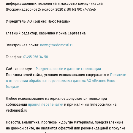
информационных технологий и массовых коммуникаций
(Роскомнадзор) от 27 ноября 2020 г. ЭЛ № ФС 77-79546
Учредитель: АО «Бизнес Ньюс Медиа»
Главный редактор: Казьмина Ирина Сергеевна
Электронная почта:
news@vedomosti.ru
Телефон:
+7 495 956-34-58
Сайт использует
IP адреса, cookie и данные геолокации
Пользователей сайта, условия использования содержатся в
Политике
в отношении обработки персональных данных АО «Бизнес Ньюс
Медиа»
Любое использование материалов допускается только при
соблюдении
правил перепечатки
и при наличии гиперссылки на
vedomosti.ru
Новости, аналитика, прогнозы и другие материалы, представленные
на данном сайте, не являются офертой или рекомендацией к покупке