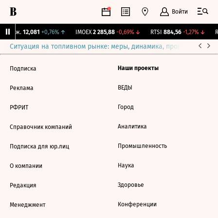
Войти
 Бирж.
12,081
+0,76%
↑
IMOEX
2 285,88
-0,69%
↓
RTSI
884,56
-1,27%
↓
R
Ситуация на топливном рынке: меры, динамика, прогнозы
Выб
Наши проекты
Подписка
ВЕДЫ
Реклама
Город
РФРИТ
Аналитика
Справочник компаний
Промышленность
Подписка для юр.лиц
Наука
О компании
Здоровье
Редакция
Конференции
Менеджмент