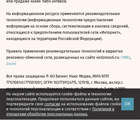
или продаже каких-либо активов.
На информационном ресурсе применяются рекомендательные
технологии (информационные технологии предоставления
информации на основе сбора, систематизации и анализа сведений,
относящихся к предпочтениям пользователей сети «Интернет»,
находящихся на территории Российской Федерации).
Правила применения рекомендательных технологий в виджетах
рекламно-обменной сети, размещенных на сайте vedomosti.ru:
СМИ2
,
24smi
Все права защищены © АО Бизнес Ньюс Медиа, ИНН/КПП
7712108141/771501001, ОГРН 1027739124775, 127018, г. Москва, вн.тер.г.
муниципальный округ Марьина Роща, ул. Полковая, д. 3, стр. 1 1999—
На нашем сайте используются cookie-файлы и технологии
2026
персонализации. Продолжая пользоваться данным сайтом, вы
ОК
подтверждаете свое
согласие
на использование файлов cookie
и технологий персонализации в соответствии с
Политикой в
отношении обработки персональных данных.