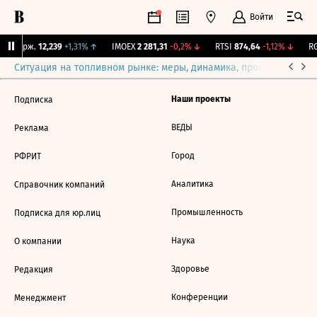
Войти
NY Бирж.
12,239
+1,31%
↑
IMOEX
2 281,31
-0,2%
↓
RTSI
874,64
-1,12%
↓
RG
Ситуация на топливном рынке: меры, динамика, прогнозы
Выб
Наши проекты
Подписка
ВЕДЫ
Реклама
Город
РФРИТ
Аналитика
Справочник компаний
Промышленность
Подписка для юр.лиц
Наука
О компании
Здоровье
Редакция
Конференции
Менеджмент