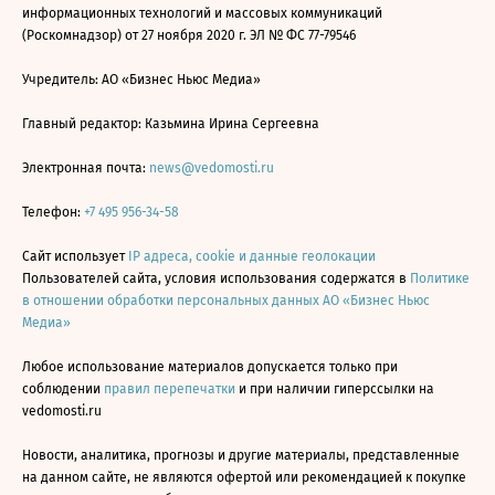
информационных технологий и массовых коммуникаций
(Роскомнадзор) от 27 ноября 2020 г. ЭЛ № ФС 77-79546
Учредитель: АО «Бизнес Ньюс Медиа»
Главный редактор: Казьмина Ирина Сергеевна
Электронная почта:
news@vedomosti.ru
Телефон:
+7 495 956-34-58
Сайт использует
IP адреса, cookie и данные геолокации
Пользователей сайта, условия использования содержатся в
Политике
в отношении обработки персональных данных АО «Бизнес Ньюс
Медиа»
Любое использование материалов допускается только при
соблюдении
правил перепечатки
и при наличии гиперссылки на
vedomosti.ru
Новости, аналитика, прогнозы и другие материалы, представленные
на данном сайте, не являются офертой или рекомендацией к покупке