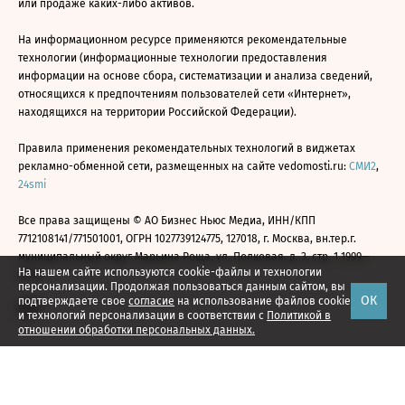
или продаже каких-либо активов.
На информационном ресурсе применяются рекомендательные
технологии (информационные технологии предоставления
информации на основе сбора, систематизации и анализа сведений,
относящихся к предпочтениям пользователей сети «Интернет»,
находящихся на территории Российской Федерации).
Правила применения рекомендательных технологий в виджетах
рекламно-обменной сети, размещенных на сайте vedomosti.ru:
СМИ2
,
24smi
Все права защищены © АО Бизнес Ньюс Медиа, ИНН/КПП
7712108141/771501001, ОГРН 1027739124775, 127018, г. Москва, вн.тер.г.
муниципальный округ Марьина Роща, ул. Полковая, д. 3, стр. 1 1999—
На нашем сайте используются cookie-файлы и технологии
2026
персонализации. Продолжая пользоваться данным сайтом, вы
ОК
подтверждаете свое
согласие
на использование файлов cookie
и технологий персонализации в соответствии с
Политикой в
отношении обработки персональных данных.