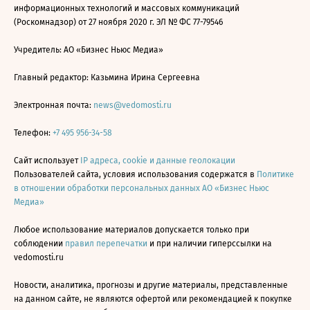
информационных технологий и массовых коммуникаций
(Роскомнадзор) от 27 ноября 2020 г. ЭЛ № ФС 77-79546
Учредитель: АО «Бизнес Ньюс Медиа»
Главный редактор: Казьмина Ирина Сергеевна
Электронная почта:
news@vedomosti.ru
Телефон:
+7 495 956-34-58
Сайт использует
IP адреса, cookie и данные геолокации
Пользователей сайта, условия использования содержатся в
Политике
в отношении обработки персональных данных АО «Бизнес Ньюс
Медиа»
Любое использование материалов допускается только при
соблюдении
правил перепечатки
и при наличии гиперссылки на
vedomosti.ru
Новости, аналитика, прогнозы и другие материалы, представленные
на данном сайте, не являются офертой или рекомендацией к покупке