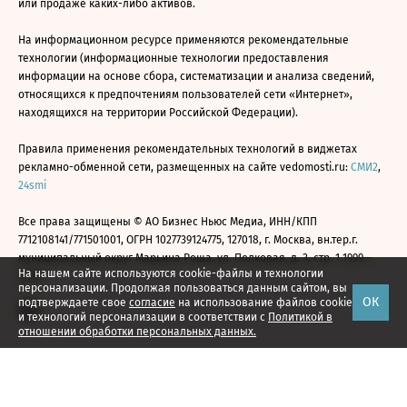
или продаже каких-либо активов.
На информационном ресурсе применяются рекомендательные
технологии (информационные технологии предоставления
информации на основе сбора, систематизации и анализа сведений,
относящихся к предпочтениям пользователей сети «Интернет»,
находящихся на территории Российской Федерации).
Правила применения рекомендательных технологий в виджетах
рекламно-обменной сети, размещенных на сайте vedomosti.ru:
СМИ2
,
24smi
Все права защищены © АО Бизнес Ньюс Медиа, ИНН/КПП
7712108141/771501001, ОГРН 1027739124775, 127018, г. Москва, вн.тер.г.
муниципальный округ Марьина Роща, ул. Полковая, д. 3, стр. 1 1999—
На нашем сайте используются cookie-файлы и технологии
2026
персонализации. Продолжая пользоваться данным сайтом, вы
ОК
подтверждаете свое
согласие
на использование файлов cookie
и технологий персонализации в соответствии с
Политикой в
отношении обработки персональных данных.