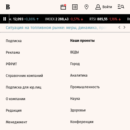
Войти
 Бирж.
12,093
+0,86%
↑
IMOEX
2 288,43
-0,57%
↓
RTSI
885,55
-1,16%
↓
RG
Ситуация на топливном рынке: меры, динамика, прогнозы
Выб
Наши проекты
Подписка
ВЕДЫ
Реклама
Город
РФРИТ
Аналитика
Справочник компаний
Промышленность
Подписка для юр.лиц
Наука
О компании
Здоровье
Редакция
Конференции
Менеджмент