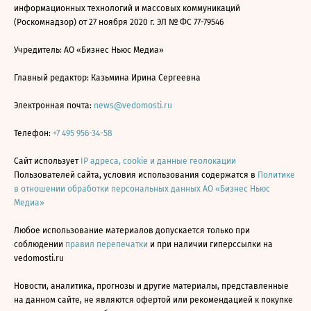
информационных технологий и массовых коммуникаций
(Роскомнадзор) от 27 ноября 2020 г. ЭЛ № ФС 77-79546
Учредитель: АО «Бизнес Ньюс Медиа»
Главный редактор: Казьмина Ирина Сергеевна
Электронная почта:
news@vedomosti.ru
Телефон:
+7 495 956-34-58
Сайт использует
IP адреса, cookie и данные геолокации
Пользователей сайта, условия использования содержатся в
Политике
в отношении обработки персональных данных АО «Бизнес Ньюс
Медиа»
Любое использование материалов допускается только при
соблюдении
правил перепечатки
и при наличии гиперссылки на
vedomosti.ru
Новости, аналитика, прогнозы и другие материалы, представленные
на данном сайте, не являются офертой или рекомендацией к покупке