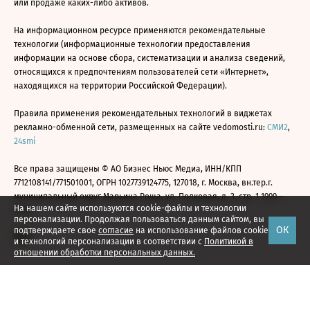
или продаже каких-либо активов.
На информационном ресурсе применяются рекомендательные
технологии (информационные технологии предоставления
информации на основе сбора, систематизации и анализа сведений,
относящихся к предпочтениям пользователей сети «Интернет»,
находящихся на территории Российской Федерации).
Правила применения рекомендательных технологий в виджетах
рекламно-обменной сети, размещенных на сайте vedomosti.ru:
СМИ2
,
24smi
Все права защищены © АО Бизнес Ньюс Медиа, ИНН/КПП
7712108141/771501001, ОГРН 1027739124775, 127018, г. Москва, вн.тер.г.
муниципальный округ Марьина Роща, ул. Полковая, д. 3, стр. 1 1999—
На нашем сайте используются cookie-файлы и технологии
2026
персонализации. Продолжая пользоваться данным сайтом, вы
ОК
подтверждаете свое
согласие
на использование файлов cookie
и технологий персонализации в соответствии с
Политикой в
отношении обработки персональных данных.