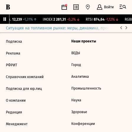
Войти
 Бирж.
12,239
+1,31%
↑
IMOEX
2 281,31
-0,2%
↓
RTSI
874,64
-1,12%
↓
RGBI
Ситуация на топливном рынке: меры, динамика, прогнозы
Выб
Наши проекты
Подписка
ВЕДЫ
Реклама
Город
РФРИТ
Аналитика
Справочник компаний
Промышленность
Подписка для юр.лиц
Наука
О компании
Здоровье
Редакция
Конференции
Менеджмент