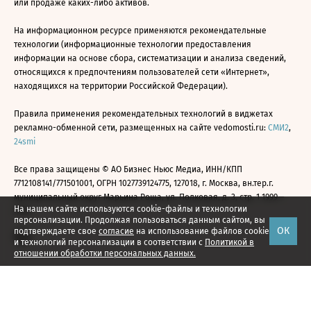
или продаже каких-либо активов.
На информационном ресурсе применяются рекомендательные
технологии (информационные технологии предоставления
информации на основе сбора, систематизации и анализа сведений,
относящихся к предпочтениям пользователей сети «Интернет»,
находящихся на территории Российской Федерации).
Правила применения рекомендательных технологий в виджетах
рекламно-обменной сети, размещенных на сайте vedomosti.ru:
СМИ2
,
24smi
Все права защищены © АО Бизнес Ньюс Медиа, ИНН/КПП
7712108141/771501001, ОГРН 1027739124775, 127018, г. Москва, вн.тер.г.
муниципальный округ Марьина Роща, ул. Полковая, д. 3, стр. 1 1999—
На нашем сайте используются cookie-файлы и технологии
2026
персонализации. Продолжая пользоваться данным сайтом, вы
ОК
подтверждаете свое
согласие
на использование файлов cookie
и технологий персонализации в соответствии с
Политикой в
отношении обработки персональных данных.