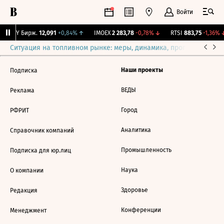
Войти
CNY Бирж.
12,091
+0,84%
↑
IMOEX
2 283,78
-0,78%
↓
RTSI
883,75
-1,36%
↓
Ситуация на топливном рынке: меры, динамика, прогнозы
Выб
Наши проекты
Подписка
ВЕДЫ
Реклама
Город
РФРИТ
Аналитика
Справочник компаний
Промышленность
Подписка для юр.лиц
Наука
О компании
Здоровье
Редакция
Конференции
Менеджмент