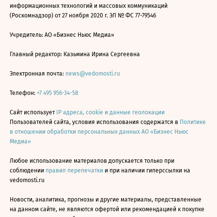
информационных технологий и массовых коммуникаций
(Роскомнадзор) от 27 ноября 2020 г. ЭЛ № ФС 77-79546
Учредитель: АО «Бизнес Ньюс Медиа»
Главный редактор: Казьмина Ирина Сергеевна
Электронная почта:
news@vedomosti.ru
Телефон:
+7 495 956-34-58
Сайт использует
IP адреса, cookie и данные геолокации
Пользователей сайта, условия использования содержатся в
Политике
в отношении обработки персональных данных АО «Бизнес Ньюс
Медиа»
Любое использование материалов допускается только при
соблюдении
правил перепечатки
и при наличии гиперссылки на
vedomosti.ru
Новости, аналитика, прогнозы и другие материалы, представленные
на данном сайте, не являются офертой или рекомендацией к покупке