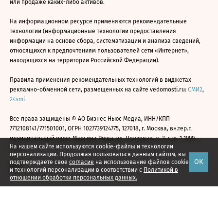
или продаже каких-либо активов.
На информационном ресурсе применяются рекомендательные
технологии (информационные технологии предоставления
информации на основе сбора, систематизации и анализа сведений,
относящихся к предпочтениям пользователей сети «Интернет»,
находящихся на территории Российской Федерации).
Правила применения рекомендательных технологий в виджетах
рекламно-обменной сети, размещенных на сайте vedomosti.ru:
СМИ2
,
24smi
Все права защищены © АО Бизнес Ньюс Медиа, ИНН/КПП
7712108141/771501001, ОГРН 1027739124775, 127018, г. Москва, вн.тер.г.
муниципальный округ Марьина Роща, ул. Полковая, д. 3, стр. 1 1999—
На нашем сайте используются cookie-файлы и технологии
2026
персонализации. Продолжая пользоваться данным сайтом, вы
ОК
подтверждаете свое
согласие
на использование файлов cookie
и технологий персонализации в соответствии с
Политикой в
отношении обработки персональных данных.