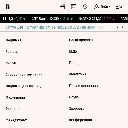
Войти
BI
115,3
+0,1%
↑
CNY Бирж.
12,239
+1,31%
↑
IMOEX
2 281,31
-0,2%
↓
RGBI
Ситуация на топливном рынке: меры, динамика, прогнозы
Выб
Наши проекты
Подписка
ВЕДЫ
Реклама
Город
РФРИТ
Аналитика
Справочник компаний
Промышленность
Подписка для юр.лиц
Наука
О компании
Здоровье
Редакция
Конференции
Менеджмент