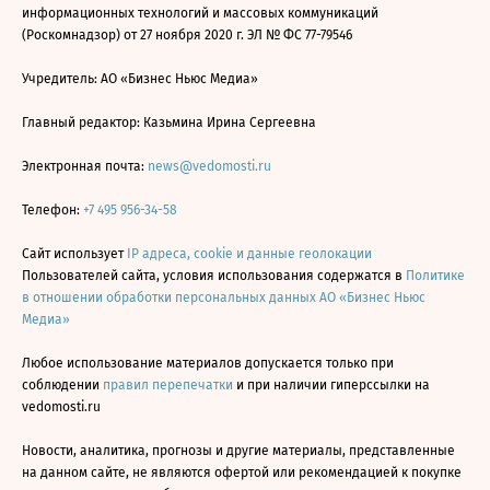
информационных технологий и массовых коммуникаций
(Роскомнадзор) от 27 ноября 2020 г. ЭЛ № ФС 77-79546
Учредитель: АО «Бизнес Ньюс Медиа»
Главный редактор: Казьмина Ирина Сергеевна
Электронная почта:
news@vedomosti.ru
Телефон:
+7 495 956-34-58
Сайт использует
IP адреса, cookie и данные геолокации
Пользователей сайта, условия использования содержатся в
Политике
в отношении обработки персональных данных АО «Бизнес Ньюс
Медиа»
Любое использование материалов допускается только при
соблюдении
правил перепечатки
и при наличии гиперссылки на
vedomosti.ru
Новости, аналитика, прогнозы и другие материалы, представленные
на данном сайте, не являются офертой или рекомендацией к покупке