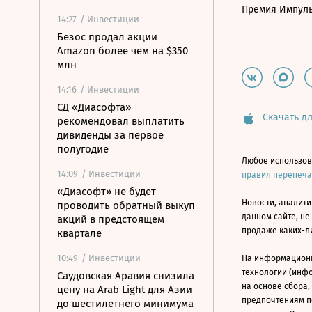
Премия Импул
14:27
/ Инвестиции
Безос продал акции
Amazon более чем на $350
млн
14:16
/ Инвестиции
СД «Диасофта»
Скачать дл
рекомендовал выплатить
дивиденды за первое
полугодие
Любое использов
14:09
/ Инвестиции
правил перепеч
«Диасофт» не будет
Новости, аналити
проводить обратный выкуп
данном сайте, не
акций в предстоящем
продаже каких-л
квартале
10:49
/ Инвестиции
На информацион
технологии (инф
Саудовская Аравия снизила
на основе сбора,
цену на Arab Light для Азии
предпочтениям п
до шестилетнего минимума