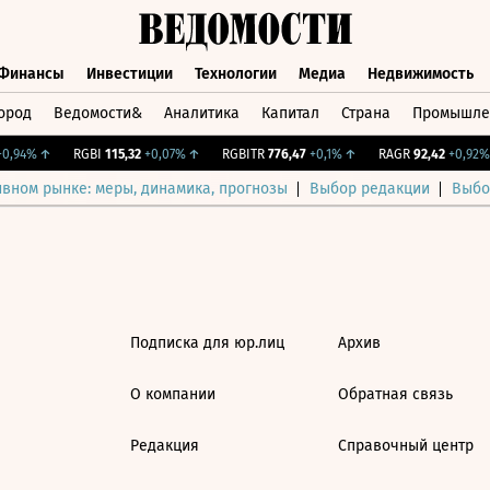
Финансы
Инвестиции
Технологии
Медиа
Недвижимость
ород
Ведомости&
Аналитика
Капитал
Страна
Промышле
а
Финансы
Инвестиции
Технологии
Медиа
Недвижимос
,94%
↑
RGBI
115,32
+0,07%
↑
RGBITR
776,47
+0,1%
↑
RAGR
92,42
+0,92%
ивном рынке: меры, динамика, прогнозы
Выбор редакции
Выбо
Подписка для юр.лиц
Архив
О компании
Обратная связь
Редакция
Справочный центр