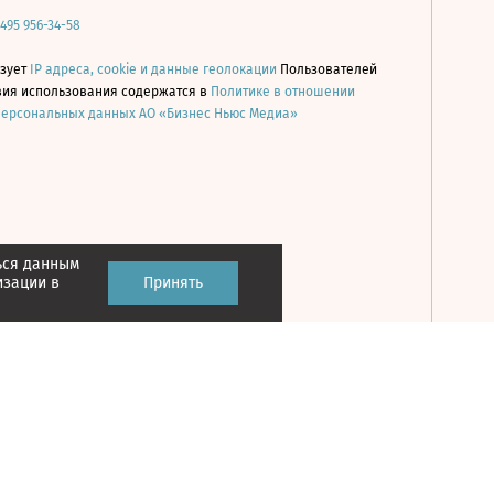
 495 956-34-58
ьзует
IP адреса, cookie и данные геолокации
Пользователей
овия использования содержатся в
Политике в отношении
персональных данных АО «Бизнес Ньюс Медиа»
ься данным
Принять
изации в