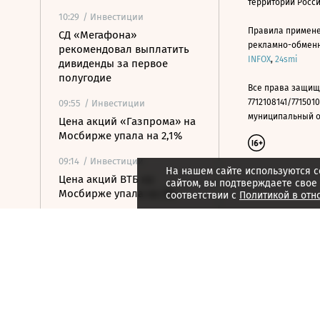
территории Росс
10:29
/ Инвестиции
Правила примене
СД «Мегафона»
рекламно-обменно
рекомендовал выплатить
INFOX
,
24smi
дивиденды за первое
полугодие
Все права защищ
7712108141/7715010
09:55
/ Инвестиции
муниципальный окр
Цена акций «Газпрома» на
Мосбирже упала на 2,1%
09:14
/ Инвестиции
На нашем сайте используются c
Цена акций ВТБ на
сайтом, вы подтверждаете свое
Мосбирже упала на 2%
соответствии с
Политикой в отн
09:05
/ Инвестиции
СД «Яндекса»
рекомендовал выплату
дивидендов в размере 110
рублей на акцию
09:03
/ Инвестиции