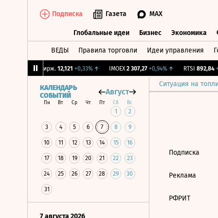
Подписка
Газета
MAX
Глобальные идеи
Бизнес
Экономика
ВЕДЫ
Правила торговли
Идеи управления
Г
Глобальные идеи
Бизнес
Экономик
92%
↑
CNY Бирж.
12,121
+0,33%
↑
IMOEX
2 307,27
+0,94%
↑
RTSI
892,84
+0
Ситуация на топл
КАЛЕНДАРЬ
Август
СОБЫТИЙ
Пн
Вт
Ср
Чт
Пт
Сб
Вс
1
2
3
4
5
6
7
8
9
10
11
12
13
14
15
16
Подписка
17
18
19
20
21
22
23
24
25
26
27
28
29
30
Реклама
31
РФРИТ
7 августа 2026