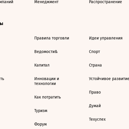
мпаний
Менеджмент
Распространение
ты
Правила торговли
Идеи управления
Ведомости&
Спорт
Капитал
Страна
ть
Инновации и
Устойчивое развити
технологии
Право
Как потратить
Думай
Туризм
Техуспех
Форум