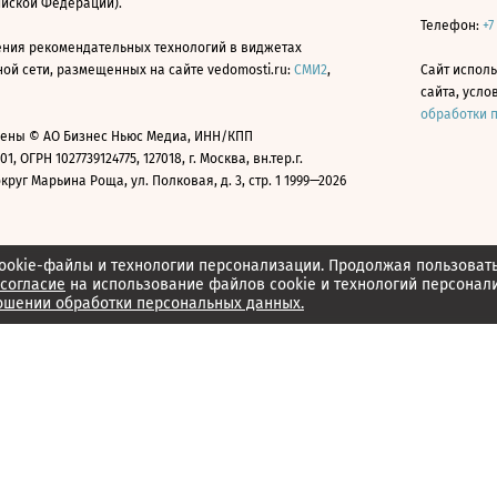
ийской Федерации).
Телефон:
+7
ния рекомендательных технологий в виджетах
й сети, размещенных на сайте vedomosti.ru:
СМИ2
,
Сайт испол
сайта, усл
обработки 
ены © АО Бизнес Ньюс Медиа, ИНН/КПП
01, ОГРН 1027739124775, 127018, г. Москва, вн.тер.г.
уг Марьина Роща, ул. Полковая, д. 3, стр. 1 1999—2026
ookie-файлы и технологии персонализации. Продолжая пользоват
согласие
на использование файлов cookie и технологий персонал
ошении обработки персональных данных.