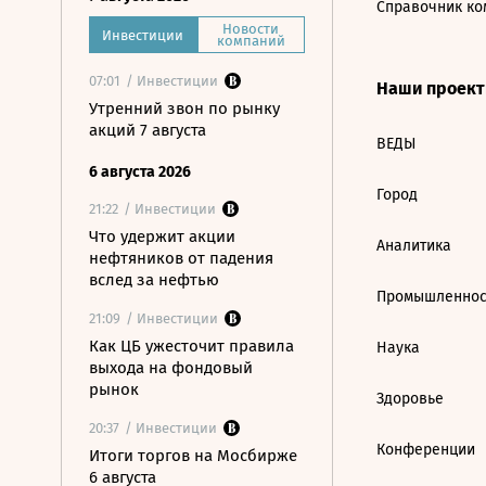
Справочник ко
Новости
Инвестиции
компаний
07:01
/ Инвестиции
Наши проек
Утренний звон по рынку
акций 7 августа
ВЕДЫ
6 августа 2026
Город
21:22
/ Инвестиции
Что удержит акции
Аналитика
нефтяников от падения
вслед за нефтью
Промышленнос
21:09
/ Инвестиции
Как ЦБ ужесточит правила
Наука
выхода на фондовый
рынок
Здоровье
20:37
/ Инвестиции
Конференции
Итоги торгов на Мосбирже
6 августа