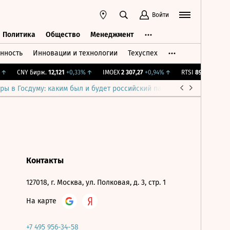
Войти
Политика
Общество
Менеджмент
нность
Инновации и технологии
Техуспех
ть
Политика
Общество
Менеджмент
↑
CNY Бирж.
12,121
+0,33%
↑
IMOEX
2 307,27
+0,94%
↑
RTSI
892,84
+0,94
ры в Госдуму: каким был и будет российский парламент
Война н
Контакты
127018, г. Москва, ул. Полковая, д. 3, стр. 1
На карте
+7 495 956-34-58