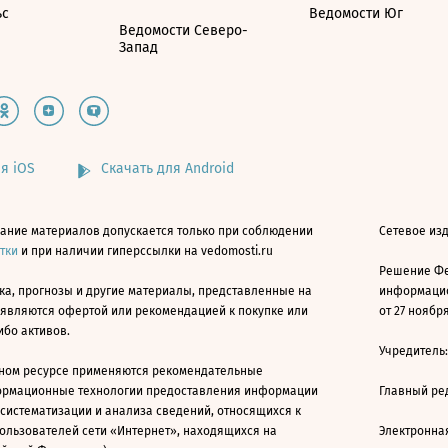
ьс
Ведомости Юг
Ведомости Северо-
Запад
я iOS
Скачать для Android
ание материалов допускается только при соблюдении
Сетевое изд
атки
и при наличии гиперссылки на vedomosti.ru
Решение Фе
ка, прогнозы и другие материалы, представленные на
информацио
 являются офертой или рекомендацией к покупке или
от 27 ноября
ибо активов.
Учредитель
ном ресурсе применяются рекомендательные
ормационные технологии предоставления информации
Главный ре
 систематизации и анализа сведений, относящихся к
ользователей сети «Интернет», находящихся на
Электронна