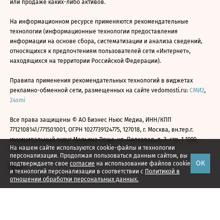
или продаже каких-либо активов.
На информационном ресурсе применяются рекомендательные
технологии (информационные технологии предоставления
информации на основе сбора, систематизации и анализа сведений,
относящихся к предпочтениям пользователей сети «Интернет»,
находящихся на территории Российской Федерации).
Правила применения рекомендательных технологий в виджетах
рекламно-обменной сети, размещенных на сайте vedomosti.ru:
СМИ2
,
24smi
Все права защищены © АО Бизнес Ньюс Медиа, ИНН/КПП
7712108141/771501001, ОГРН 1027739124775, 127018, г. Москва, вн.тер.г.
муниципальный округ Марьина Роща, ул. Полковая, д. 3, стр. 1 1999—
На нашем сайте используются cookie-файлы и технологии
2026
персонализации. Продолжая пользоваться данным сайтом, вы
ОК
подтверждаете свое
согласие
на использование файлов cookie
и технологий персонализации в соответствии с
Политикой в
отношении обработки персональных данных.