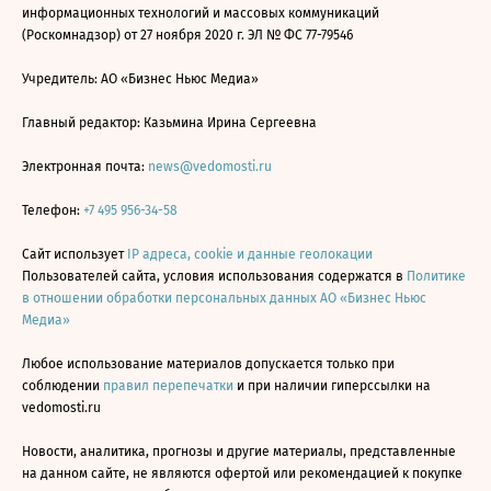
информационных технологий и массовых коммуникаций
(Роскомнадзор) от 27 ноября 2020 г. ЭЛ № ФС 77-79546
Учредитель: АО «Бизнес Ньюс Медиа»
Главный редактор: Казьмина Ирина Сергеевна
Электронная почта:
news@vedomosti.ru
Телефон:
+7 495 956-34-58
Сайт использует
IP адреса, cookie и данные геолокации
Пользователей сайта, условия использования содержатся в
Политике
в отношении обработки персональных данных АО «Бизнес Ньюс
Медиа»
Любое использование материалов допускается только при
соблюдении
правил перепечатки
и при наличии гиперссылки на
vedomosti.ru
Новости, аналитика, прогнозы и другие материалы, представленные
на данном сайте, не являются офертой или рекомендацией к покупке