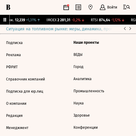
Войти
Y Бирж.
12,239
+1,31%
↑
IMOEX
2 281,31
-0,2%
↓
RTSI
874,64
-1,12%
↓
RGB
Ситуация на топливном рынке: меры, динамика, прогнозы
Выб
Наши проекты
Подписка
ВЕДЫ
Реклама
Город
РФРИТ
Аналитика
Справочник компаний
Промышленность
Подписка для юр.лиц
Наука
О компании
Здоровье
Редакция
Конференции
Менеджмент