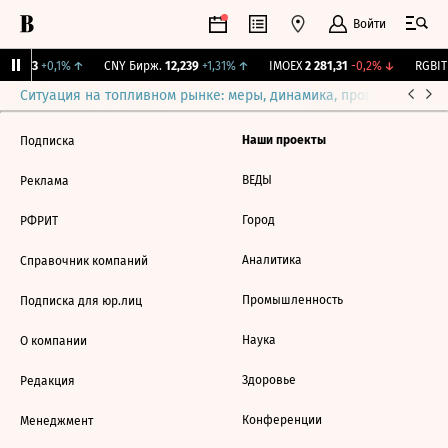
Войти
I
115,3
+0,1%
↑
CNY Бирж.
12,239
+1,31%
↑
IMOEX
2 281,31
-0,2%
↓
RGBIT
Ситуация на топливном рынке: меры, динамика, прогнозы
Выб
Наши проекты
Подписка
ВЕДЫ
Реклама
Город
РФРИТ
Аналитика
Справочник компаний
Промышленность
Подписка для юр.лиц
Наука
О компании
Здоровье
Редакция
Конференции
Менеджмент