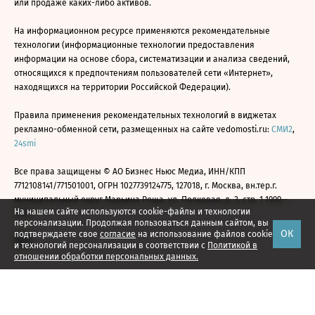
или продаже каких-либо активов.
На информационном ресурсе применяются рекомендательные
технологии (информационные технологии предоставления
информации на основе сбора, систематизации и анализа сведений,
относящихся к предпочтениям пользователей сети «Интернет»,
находящихся на территории Российской Федерации).
Правила применения рекомендательных технологий в виджетах
рекламно-обменной сети, размещенных на сайте vedomosti.ru:
СМИ2
,
24smi
Все права защищены © АО Бизнес Ньюс Медиа, ИНН/КПП
7712108141/771501001, ОГРН 1027739124775, 127018, г. Москва, вн.тер.г.
муниципальный округ Марьина Роща, ул. Полковая, д. 3, стр. 1 1999—
На нашем сайте используются cookie-файлы и технологии
2026
персонализации. Продолжая пользоваться данным сайтом, вы
ОК
подтверждаете свое
согласие
на использование файлов cookie
и технологий персонализации в соответствии с
Политикой в
отношении обработки персональных данных.