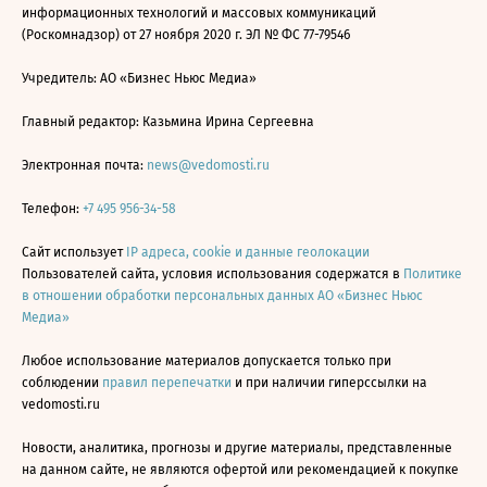
информационных технологий и массовых коммуникаций
(Роскомнадзор) от 27 ноября 2020 г. ЭЛ № ФС 77-79546
Учредитель: АО «Бизнес Ньюс Медиа»
Главный редактор: Казьмина Ирина Сергеевна
Электронная почта:
news@vedomosti.ru
Телефон:
+7 495 956-34-58
Сайт использует
IP адреса, cookie и данные геолокации
Пользователей сайта, условия использования содержатся в
Политике
в отношении обработки персональных данных АО «Бизнес Ньюс
Медиа»
Любое использование материалов допускается только при
соблюдении
правил перепечатки
и при наличии гиперссылки на
vedomosti.ru
Новости, аналитика, прогнозы и другие материалы, представленные
на данном сайте, не являются офертой или рекомендацией к покупке