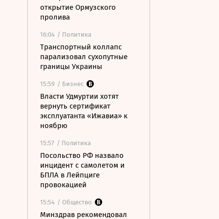
открытие Ормузского
пролива
16:04
/ Политика
Транспортный коллапс
парализовал сухопутные
границы Украины
15:59
/ Бизнес
Власти Удмуртии хотят
вернуть сертификат
эксплуатанта «Ижавиа» к
ноябрю
15:57
/ Политика
Посольство РФ назвало
инцидент с самолетом и
БПЛА в Лейпциге
провокацией
15:54
/ Общество
Минздрав рекомендовал