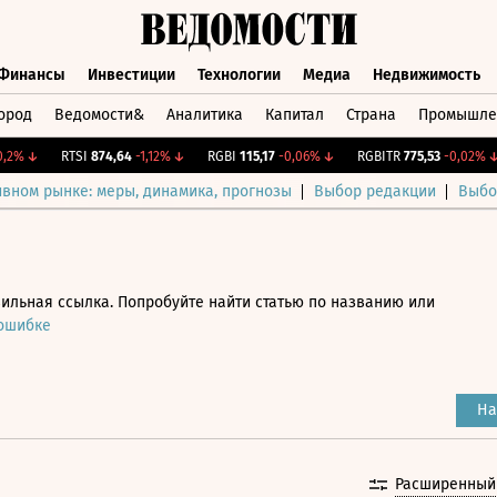
Финансы
Инвестиции
Технологии
Медиа
Недвижимость
ород
Ведомости&
Аналитика
Капитал
Страна
Промышле
а
Финансы
Инвестиции
Технологии
Медиа
Недвижимос
%
↓
RTSI
874,64
-1,12%
↓
RGBI
115,17
-0,06%
↓
RGBITR
775,53
-0,02%
↓
ивном рынке: меры, динамика, прогнозы
Выбор редакции
Выбо
ильная ссылка. Попробуйте найти статью по названию или
 ошибке
На
Расширенный