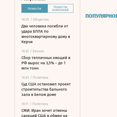
Новости
Новости
компаний
ПОПУЛЯРНО
16:35
/ Общество
Два человека погибли от
удара БПЛА по
многоквартирному дому в
Керчи
16:32
/ Бизнес
Сбор тепличных овощей в
РФ вырос на 3,5% – до 1
млн тонн
16:23
/ Политика
Суд США остановил проект
строительства бального
зала в Белом доме
16:11
/ Политика
СМИ: Иран хочет отмены
санкций США в обмен на