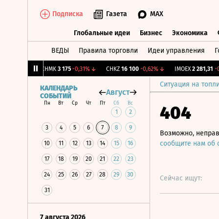
Подписка
Газета
MAX
Глобальные идеи
Бизнес
Экономика
ВЕДЫ
Правила торговли
Идеи управления
Г
Глобальные идеи
Бизнес
Экономик
+1,31%
↑
CHMK
3 175
-0,31%
↓
CHKZ
16 100
-0,62%
↓
IMOEX
2 281,31
-0,2
Ситуация на топл
КАЛЕНДАРЬ
Август
СОБЫТИЙ
Пн
Вт
Ср
Чт
Пт
Сб
Вс
404
1
2
3
4
5
6
7
8
9
Возможно, неправ
сообщите нам об
10
11
12
13
14
15
16
17
18
19
20
21
22
23
24
25
26
27
28
29
30
Сейчас ищут:
31
7 августа 2026