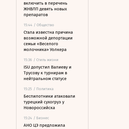
включить в перечень
ЖНВЛП девять новых
препаратов
15:44
/ Общество
Стала известна причина
возможной депортации
семьи «Веселого
молочника» Уолкера
15:36
/ Стиль жизни
ISU допустил Валиеву и
Трусову к турнирам в
нейтральном статусе
15:25
/ Политика
Беспилотники атаковали
турецкий сухогруз у
Новороссийска
15:24
/ Бизнес
АНО ЦЭ предложила