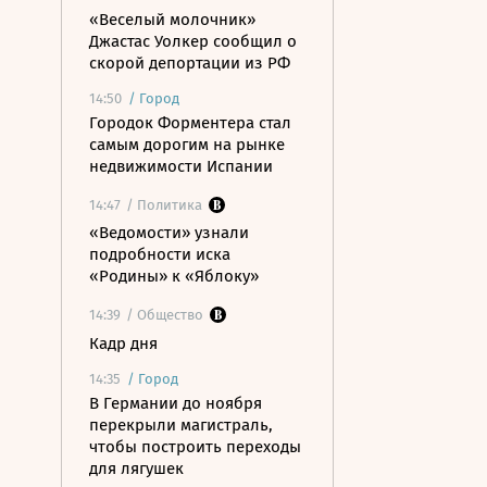
«Веселый молочник»
Джастас Уолкер сообщил о
скорой депортации из РФ
14:50
/
Город
Городок Форментера стал
самым дорогим на рынке
недвижимости Испании
14:47
/ Политика
«Ведомости» узнали
подробности иска
«Родины» к «Яблоку»
14:39
/ Общество
Кадр дня
14:35
/
Город
В Германии до ноября
перекрыли магистраль,
чтобы построить переходы
для лягушек