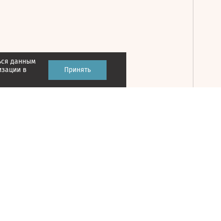
ься данным
Принять
изации в