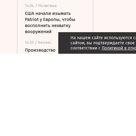
14:34
/ Политика
США начали изымать
Patriot у Европы, чтобы
восполнить нехватку
вооружений
На нашем сайте используются c
14:33
/ Бизнес
сайтом, вы подтверждаете свое
соответствии с
Политикой в отн
Производство
шампанского в России за
семь месяцев упало на 8,9%
14:26
/
Город
90 000 резиновых уточек
спустили на воду в Чикаго
14:23
/
Город
Поместье с башней XII века
и виноградниками продают
в Италии
14:20
/ Общество
В суд Москвы поступило