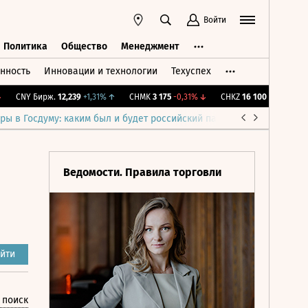
Войти
Политика
Общество
Менеджмент
нность
Инновации и технологии
Техуспех
ть
Политика
Общество
Менеджмент
CNY Бирж.
12,239
+1,31%
↑
CHMK
3 175
-0,31%
↓
CHKZ
16 100
-0,62%
↓
I
ры в Госдуму: каким был и будет российский парламент
Война н
Ведомости. Правила торговли
йти
 поиск