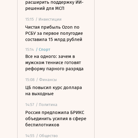
расширить поддержку ИИ-
решений для МСП
15:15
/ Инвестиции
Чистая прибыль Ozon по
РСБУ за первое полугодие
составила 15 млрд рублей
15:14
/
Спорт
Все на одного: зачем в
мужском теннисе готовят
реформу парного разряда
15:08
/ Финансы
ЦБ повысил курс доллара
на выходные
14:57
/ Политика
Россия предложила БРИКС
объединить усилия в сфере
беспилотников
14:55
/ Общество