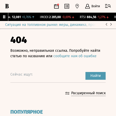
Войти
 Бирж.
12,081
+0,76%
↑
IMOEX
2 285,88
-0,69%
↓
RTSI
884,56
-1,27%
↓
RG
Ситуация на топливном рынке: меры, динамика, прогнозы
Выб
404
Возможно, неправильная ссылка. Попробуйте найти
статью по названию или
сообщите нам об ошибке
Сейчас ищут:
Найти
Расширенный поиск
ПОПУЛЯРНОЕ