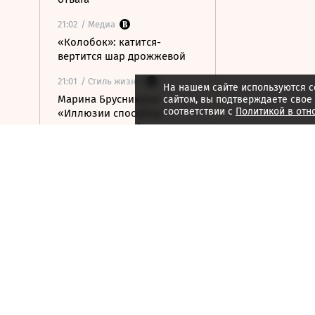
21:02
/ Медиа
«Колобок»: катится-
вертится шар дрожжевой
21:01
/ Стиль жизни
На нашем сайте используются c
Марина Брусникина:
сайтом, вы подтверждаете свое
соответствии с
Политикой в отн
«Иллюзии способны
влиять на людей»
21:00
/ Мнения
«Алмазная колесница»:
уроки созерцания
20:52
/ Бизнес
Глава «Ижавиа» объявил
об уходе после отзыва
сертификата авиакомпании
20:46
/
Страна
В Смоленске женщина и
ребенок погибли из-за