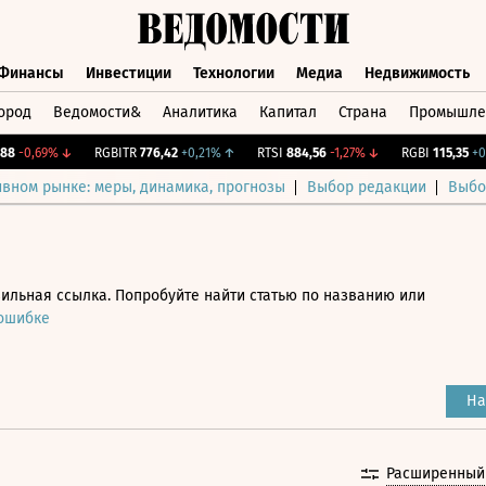
Финансы
Инвестиции
Технологии
Медиа
Недвижимость
ород
Ведомости&
Аналитика
Капитал
Страна
Промышле
а
Финансы
Инвестиции
Технологии
Медиа
Недвижимос
-0,69%
↓
RGBITR
776,42
+0,21%
↑
RTSI
884,56
-1,27%
↓
RGBI
115,35
+0,1
ивном рынке: меры, динамика, прогнозы
Выбор редакции
Выбо
ильная ссылка. Попробуйте найти статью по названию или
 ошибке
На
Расширенный