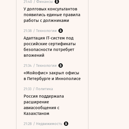
21:40
/ Финансы
У долговых консультантов
появились единые правила
работы с должниками
21:38
/ Технологии
Адаптация IT-систем под
российские сертификаты
безопасности потребует
вложений
21:34
/ Технологии
«Мойофис» закрыл офисы
в Петербурге и Иннополисе
21:33
/ Политика
Россия поддержала
расширение
авиасообщения с
Казахстаном
21:28
/ Недвижимость