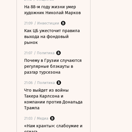
На 88-м году жизни умер
художник Николай Марков
21:09
/ Инвестиции
Как ЦБ ужесточит правила
выхода на фондовый
рынок
21:07
/ Политика
Почему в Грузии случаются
регулярные блэкауты в
разгар турсезона
21:06
/ Политика
Что выйдет из войны
Такера Карлсона и
компании против Дональда
Трампа
21:03
/ Медиа
«Нам кранты»: слабоумие и
отвага