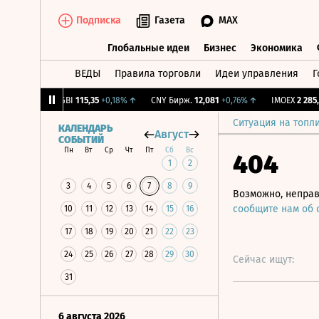
Подписка
Газета
MAX
Глобальные идеи
Бизнес
Экономика
ВЕДЫ
Правила торговли
Идеи управления
Г
Глобальные идеи
Бизнес
Экономик
-1,27%
↓
RGBI
115,35
+0,18%
↑
CNY Бирж.
12,081
+0,76%
↑
IMOEX
2 285,88
Ситуация на топл
КАЛЕНДАРЬ
Август
СОБЫТИЙ
Пн
Вт
Ср
Чт
Пт
Сб
Вс
404
1
2
3
4
5
6
7
8
9
Возможно, неправ
сообщите нам об
10
11
12
13
14
15
16
17
18
19
20
21
22
23
24
25
26
27
28
29
30
Сейчас ищут:
31
6 августа 2026