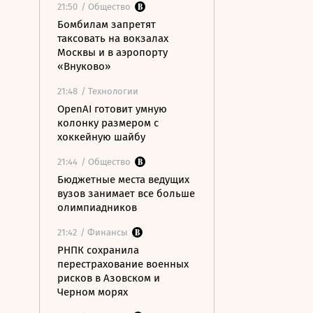
21:50
/ Общество
Бомбилам запретят
таксовать на вокзалах
Москвы и в аэропорту
«Внуково»
21:48
/ Технологии
OpenAI готовит умную
колонку размером с
хоккейную шайбу
21:44
/ Общество
Бюджетные места ведущих
вузов занимает все больше
олимпиадников
21:42
/ Финансы
РНПК сохранила
перестрахование военных
рисков в Азовском и
Черном морях