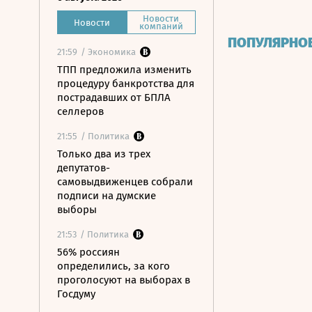
Новости
Новости
компаний
ПОПУЛЯРНО
21:59
/ Экономика
ТПП предложила изменить
процедуру банкротства для
пострадавших от БПЛА
селлеров
21:55
/ Политика
Только два из трех
депутатов-
самовыдвиженцев собрали
подписи на думские
выборы
21:53
/ Политика
56% россиян
определились, за кого
проголосуют на выборах в
Госдуму