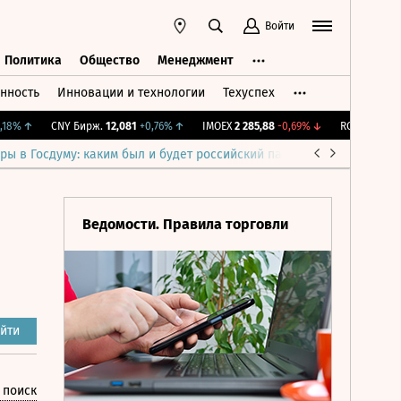
Войти
Политика
Общество
Менеджмент
нность
Инновации и технологии
Техуспех
ть
Политика
Общество
Менеджмент
8%
↑
CNY Бирж.
12,081
+0,76%
↑
IMOEX
2 285,88
-0,69%
↓
RGBITR
776,42
ры в Госдуму: каким был и будет российский парламент
Война н
Ведомости. Правила торговли
йти
 поиск