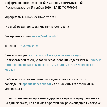
информационных технологий и массовых коммуникаций
(Роскомнадзор) от 27 ноября 2020 г. ЭЛ № ФС 77-79546
Учредитель: АО «Бизнес Ньюс Медиа»
Главный редактор: Казьмина Ирина Сергеевна
Электронная почта:
news@vedomosti.ru
Телефон:
+7 495 956-34-58
Сайт использует
IP адреса, cookie и данные геолокации
Пользователей сайта, условия использования содержатся в
Политике
в отношении обработки персональных данных АО «Бизнес Ньюс
Медиа»
Любое использование материалов допускается только при
соблюдении
правил перепечатки
и при наличии гиперссылки на
vedomosti.ru
Новости, аналитика, прогнозы и другие материалы, представленные
на данном сайте, не являются офертой или рекомендацией к покупке