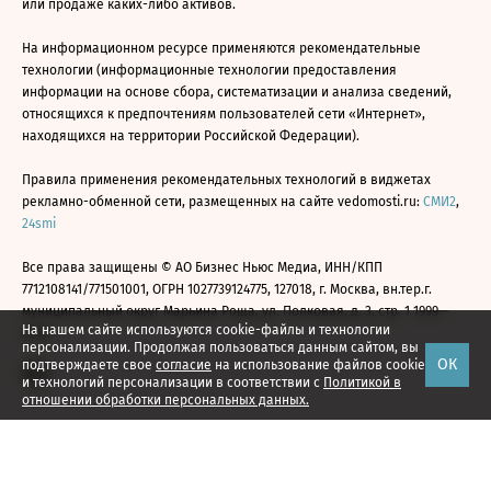
или продаже каких-либо активов.
На информационном ресурсе применяются рекомендательные
технологии (информационные технологии предоставления
информации на основе сбора, систематизации и анализа сведений,
относящихся к предпочтениям пользователей сети «Интернет»,
находящихся на территории Российской Федерации).
Правила применения рекомендательных технологий в виджетах
рекламно-обменной сети, размещенных на сайте vedomosti.ru:
СМИ2
,
24smi
Все права защищены © АО Бизнес Ньюс Медиа, ИНН/КПП
7712108141/771501001, ОГРН 1027739124775, 127018, г. Москва, вн.тер.г.
муниципальный округ Марьина Роща, ул. Полковая, д. 3, стр. 1 1999—
На нашем сайте используются cookie-файлы и технологии
2026
персонализации. Продолжая пользоваться данным сайтом, вы
ОК
подтверждаете свое
согласие
на использование файлов cookie
и технологий персонализации в соответствии с
Политикой в
отношении обработки персональных данных.