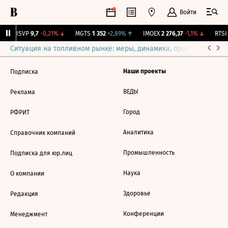
Войти
BISVP
9,7
-0,21%
↓
MGTS
1 352
+2,89%
↑
IMOEX
2 276,37
-1,1%
↓
RTSI
Ситуация на топливном рынке: меры, динамика, прогнозы
Выб
Наши проекты
Подписка
ВЕДЫ
Реклама
Город
РФРИТ
Аналитика
Справочник компаний
Промышленность
Подписка для юр.лиц
Наука
О компании
Здоровье
Редакция
Конференции
Менеджмент