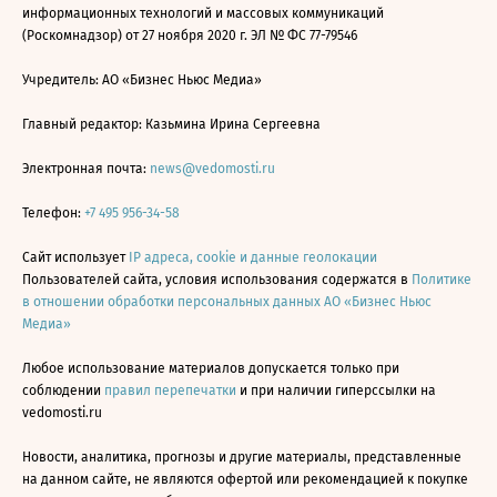
информационных технологий и массовых коммуникаций
(Роскомнадзор) от 27 ноября 2020 г. ЭЛ № ФС 77-79546
Учредитель: АО «Бизнес Ньюс Медиа»
Главный редактор: Казьмина Ирина Сергеевна
Электронная почта:
news@vedomosti.ru
Телефон:
+7 495 956-34-58
Сайт использует
IP адреса, cookie и данные геолокации
Пользователей сайта, условия использования содержатся в
Политике
в отношении обработки персональных данных АО «Бизнес Ньюс
Медиа»
Любое использование материалов допускается только при
соблюдении
правил перепечатки
и при наличии гиперссылки на
vedomosti.ru
Новости, аналитика, прогнозы и другие материалы, представленные
на данном сайте, не являются офертой или рекомендацией к покупке