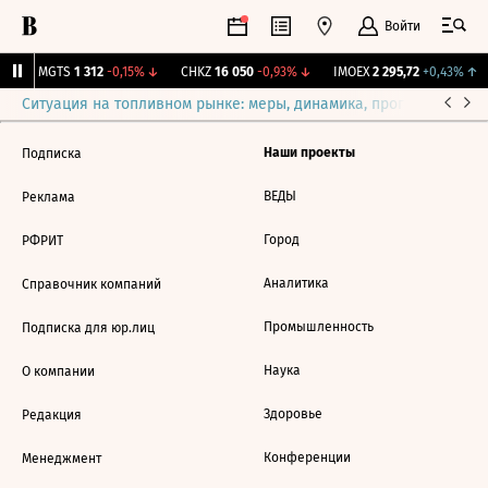
Войти
↑
MGTS
1 312
-0,15%
↓
CHKZ
16 050
-0,93%
↓
IMOEX
2 295,72
+0,43%
↑
Ситуация на топливном рынке: меры, динамика, прогнозы
Выб
Наши проекты
Подписка
ВЕДЫ
Реклама
Город
РФРИТ
Аналитика
Справочник компаний
Промышленность
Подписка для юр.лиц
Наука
О компании
Здоровье
Редакция
Конференции
Менеджмент