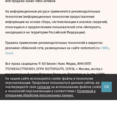
или продаже каких-либо активов.
На информационном ресурсе применяются рекомендательные
технологии (информационные технологии предоставления
информации на основе сбора, систематизации и анализа сведений,
относящихся к предпочтениям пользователей сети «Интернет»,
находящихся на территории Российской Федерации).
Правила применения рекомендательных технологий в виджетах
рекламно-обменной сети, размещенных на сайте vedomosti.ru:
СМИ2
,
24smi
Все права защищены © АО Бизнес Ньюс Медиа, ИНН/КПП
7712108141/771501001, ОГРН 1027739124775, 127018, г. Москва, вн.тер.г.
муниципальный округ Марьина Роща, ул. Полковая, д. 3, стр. 1 1999—
На нашем сайте используются cookie-файлы и технологии
2026
персонализации. Продолжая пользоваться данным сайтом, вы
ОК
подтверждаете свое
согласие
на использование файлов cookie
и технологий персонализации в соответствии с
Политикой в
отношении обработки персональных данных.