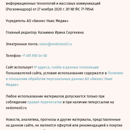
информационных технологий и массовых коммуникаций
(Роскомнадзор) от 27 ноября 2020 г. ЭЛ № ФС 77-79546
Учредитель: АО «Бизнес Ньюс Медиа»
Главный редактор: Казьмина Ирина Сергеевна
Электронная почта:
news@vedomosti.ru
Телефон:
+7 495 956-34-58
Сайт использует
IP адреса, cookie и данные геолокации
Пользователей сайта, условия использования содержатся в
Политике
в отношении обработки персональных данных АО «Бизнес Ньюс
Медиа»
Любое использование материалов допускается только при
соблюдении
правил перепечатки
и при наличии гиперссылки на
vedomosti.ru
Новости, аналитика, прогнозы и другие материалы, представленные
на данном сайте, не являются офертой или рекомендацией к покупке