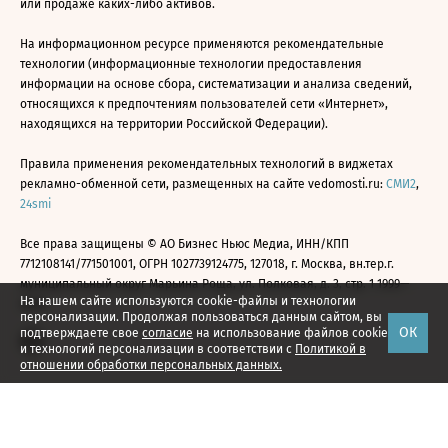
или продаже каких-либо активов.
На информационном ресурсе применяются рекомендательные
технологии (информационные технологии предоставления
информации на основе сбора, систематизации и анализа сведений,
относящихся к предпочтениям пользователей сети «Интернет»,
находящихся на территории Российской Федерации).
Правила применения рекомендательных технологий в виджетах
рекламно-обменной сети, размещенных на сайте vedomosti.ru:
СМИ2
,
24smi
Все права защищены © АО Бизнес Ньюс Медиа, ИНН/КПП
7712108141/771501001, ОГРН 1027739124775, 127018, г. Москва, вн.тер.г.
муниципальный округ Марьина Роща, ул. Полковая, д. 3, стр. 1 1999—
На нашем сайте используются cookie-файлы и технологии
2026
персонализации. Продолжая пользоваться данным сайтом, вы
ОК
подтверждаете свое
согласие
на использование файлов cookie
и технологий персонализации в соответствии с
Политикой в
отношении обработки персональных данных.