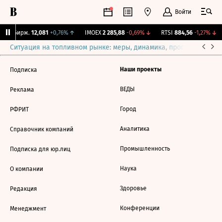
Войти
CNY Бирж.
12,081
+0,76%
↑
IMOEX
2 285,88
-0,69%
↓
RTSI
884,56
-1,27%
↓
Ситуация на топливном рынке: меры, динамика, прогнозы
Выб
Наши проекты
Подписка
ВЕДЫ
Реклама
Город
РФРИТ
Аналитика
Справочник компаний
Промышленность
Подписка для юр.лиц
Наука
О компании
Здоровье
Редакция
Конференции
Менеджмент