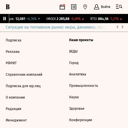
Войти
NY Бирж.
12,081
+0,76%
↑
IMOEX
2 285,88
-0,69%
↓
RTSI
884,56
-1,27%
↓
Ситуация на топливном рынке: меры, динамика, прогнозы
Выб
Наши проекты
Подписка
ВЕДЫ
Реклама
Город
РФРИТ
Аналитика
Справочник компаний
Промышленность
Подписка для юр.лиц
Наука
О компании
Здоровье
Редакция
Конференции
Менеджмент