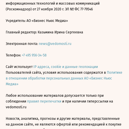
информационных технологий и массовых коммуникаций
(Роскомнадзор) от 27 ноября 2020 г. ЭЛ № ФС 77-79546
Учредитель: АО «Бизнес Ньюс Медиа»
Главный редактор: Казьмина Ирина Сергеевна
Электронная почта:
news@vedomosti.ru
Телефон:
+7 495 956-34-58
Сайт использует
IP адреса, cookie и данные геолокации
Пользователей сайта, условия использования содержатся в
Политике
в отношении обработки персональных данных АО «Бизнес Ньюс
Медиа»
Любое использование материалов допускается только при
соблюдении
правил перепечатки
и при наличии гиперссылки на
vedomosti.ru
Новости, аналитика, прогнозы и другие материалы, представленные
на данном сайте, не являются офертой или рекомендацией к покупке