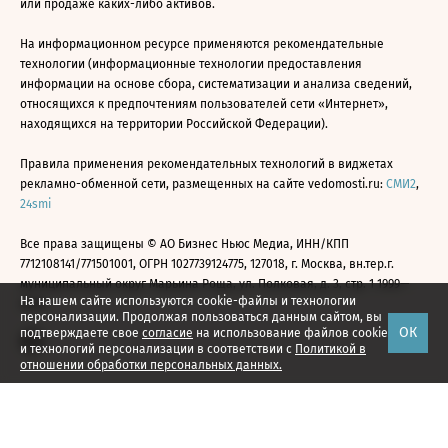
или продаже каких-либо активов.
На информационном ресурсе применяются рекомендательные
технологии (информационные технологии предоставления
информации на основе сбора, систематизации и анализа сведений,
относящихся к предпочтениям пользователей сети «Интернет»,
находящихся на территории Российской Федерации).
Правила применения рекомендательных технологий в виджетах
рекламно-обменной сети, размещенных на сайте vedomosti.ru:
СМИ2
,
24smi
Все права защищены © АО Бизнес Ньюс Медиа, ИНН/КПП
7712108141/771501001, ОГРН 1027739124775, 127018, г. Москва, вн.тер.г.
муниципальный округ Марьина Роща, ул. Полковая, д. 3, стр. 1 1999—
На нашем сайте используются cookie-файлы и технологии
2026
персонализации. Продолжая пользоваться данным сайтом, вы
ОК
подтверждаете свое
согласие
на использование файлов cookie
и технологий персонализации в соответствии с
Политикой в
отношении обработки персональных данных.